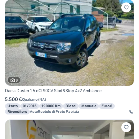
8
Dacia Duster 1.5 dCi 90CV Start&Stop 4x2 Ambiance
5.500 €
Qualiano
(
NA
)
Usato
01/2016
190000 Km
Diesel
Manuale
Euro 6
Rivenditore
AutoRuotolo di Prete Patrizia