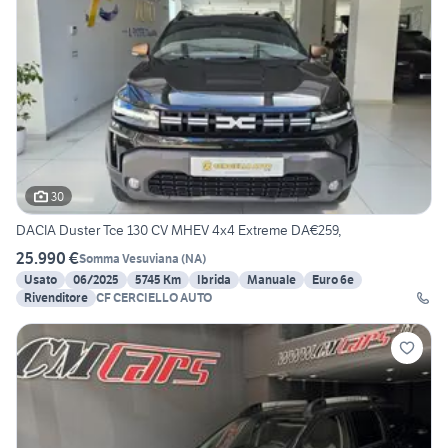
30
DACIA Duster Tce 130 CV MHEV 4x4 Extreme DA€259,
25.990 €
Somma Vesuviana
(
NA
)
Usato
06/2025
5745 Km
Ibrida
Manuale
Euro 6e
Rivenditore
CF CERCIELLO AUTO