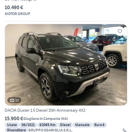
10.490 €
MOTOR GROUP
30
DACIA Duster 1.5 Diesel 15th Anniversary 4X2
15.900 €
Giugliano in Campania
(
NA
)
Usato
06/2021
62095 Km
Diesel
Manuale
Euro 6
Rivenditore
GRUPPO SGARIGLIA S.R.L.