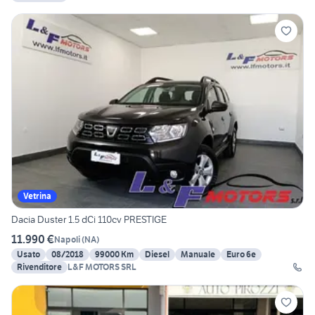
Vetrina
Dacia Duster 1.5 dCi 110cv PRESTIGE
11.990 €
Napoli
(
NA
)
Usato
08/2018
99000 Km
Diesel
Manuale
Euro 6e
Rivenditore
L&F MOTORS SRL