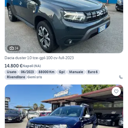
24
Dacia duster 1.0 tce-gpl-100 cv-full-2023
14.800 €
Napoli
(
NA
)
Usato
06/2023
88000 Km
Gpl
Manuale
Euro 6
Rivenditore
Gemi srls