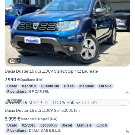
22
Dacia Duster 1.5 dCi 110CV Start&Stop 4x2 Lauréate
7.990 €
Qualiano
(
NA
)
Usato
03/2018
180000 Km
Diesel
Manuale
Euro 6e
Rivenditore
GP CAR SRL
20
Dacia Duster 1.5 dCi 110CV Soli 62000 km
9.999 €
Marano di Napoli
(
NA
)
Usato
02/2018
62000 Km
Diesel
Manuale
Euro 6
Rivenditore
DI.MA. CAR S.R.L.S.