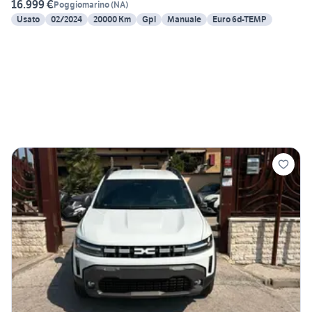
16.999 €
Poggiomarino
(
NA
)
Usato
02/2024
20000 Km
Gpl
Manuale
Euro 6d-TEMP