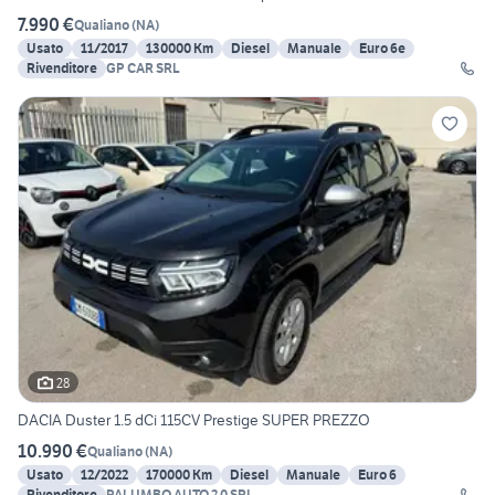
7.990 €
Qualiano
(
NA
)
Usato
11/2017
130000 Km
Diesel
Manuale
Euro 6e
Rivenditore
GP CAR SRL
28
DACIA Duster 1.5 dCi 115CV Prestige SUPER PREZZO
10.990 €
Qualiano
(
NA
)
Usato
12/2022
170000 Km
Diesel
Manuale
Euro 6
Rivenditore
PALUMBO AUTO 2.0 SRL