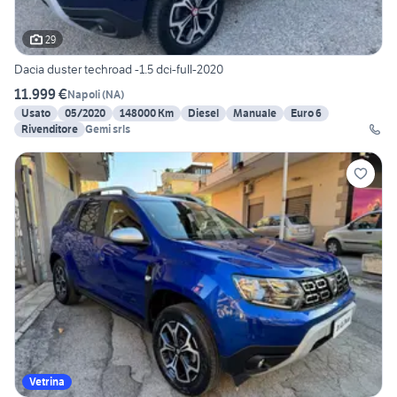
29
Dacia duster techroad -1.5 dci-full-2020
11.999 €
Napoli
(
NA
)
Usato
05/2020
148000 Km
Diesel
Manuale
Euro 6
Rivenditore
Gemi srls
Vetrina