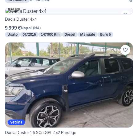
6
Dacia Duster 4x4
9.999 €
Napoli
(
NA
)
Usato
07/2016
147000 Km
Diesel
Manuale
Euro 6
Vetrina
Dacia Duster 1.6 SCe GPL 4x2 Prestige