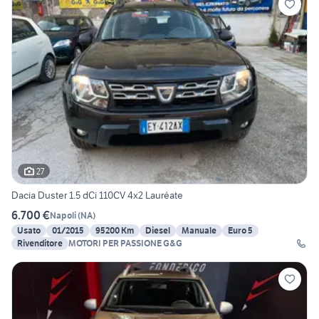
27
Dacia Duster 1.5 dCi 110CV 4x2 Lauréate
6.700 €
Napoli
(
NA
)
Usato
01/2015
95200 Km
Diesel
Manuale
Euro 5
Rivenditore
MOTORI PER PASSIONE G&G