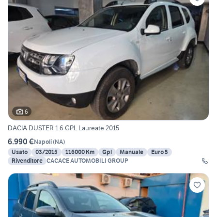
6
DACIA DUSTER 1.6 GPL Laureate 2015
6.990 €
Napoli
(
NA
)
Usato
03/2015
116000 Km
Gpl
Manuale
Euro 5
Rivenditore
CACACE AUTOMOBILI GROUP