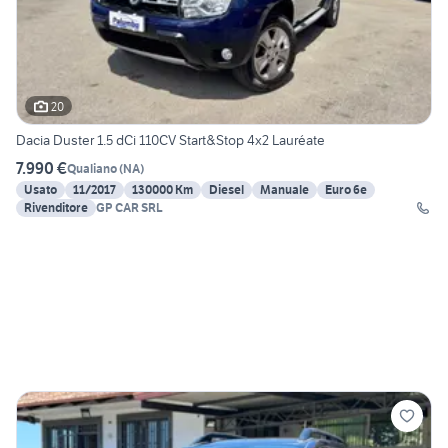
20
Dacia Duster 1.5 dCi 110CV Start&Stop 4x2 Lauréate
7.990 €
Qualiano
(
NA
)
Usato
11/2017
130000 Km
Diesel
Manuale
Euro 6e
Rivenditore
GP CAR SRL