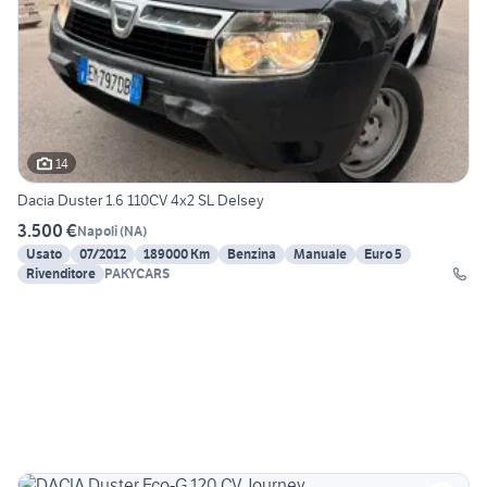
14
Dacia Duster 1.6 110CV 4x2 SL Delsey
3.500 €
Napoli
(
NA
)
Usato
07/2012
189000 Km
Benzina
Manuale
Euro 5
Rivenditore
PAKYCARS