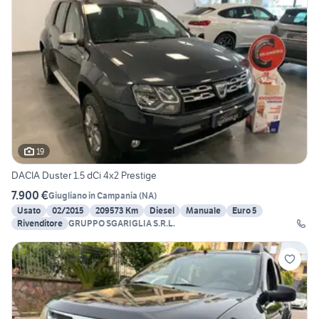
19
DACIA Duster 1.5 dCi 4x2 Prestige
7.900 €
Giugliano in Campania
(
NA
)
Usato
02/2015
209573 Km
Diesel
Manuale
Euro 5
Rivenditore
GRUPPO SGARIGLIA S.R.L.