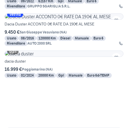
Usato
09/2022
62157 Km
Gpl
Manuale
Euro 6
Rivenditore
GRUPPO SGARIGLIA S.R.L.
Vetrina
Dacia Duster ACCONTO 0€ RATE DA 190€ AL MESE
9.450 €
San Giuseppe Vesuviano
(
NA
)
Usato
08/2016
120000 Km
Diesel
Manuale
Euro 6
Rivenditore
AUTO 2000 SRL
6
dacia duster
16.999 €
Poggiomarino
(
NA
)
Usato
02/2024
20000 Km
Gpl
Manuale
Euro 6d-TEMP