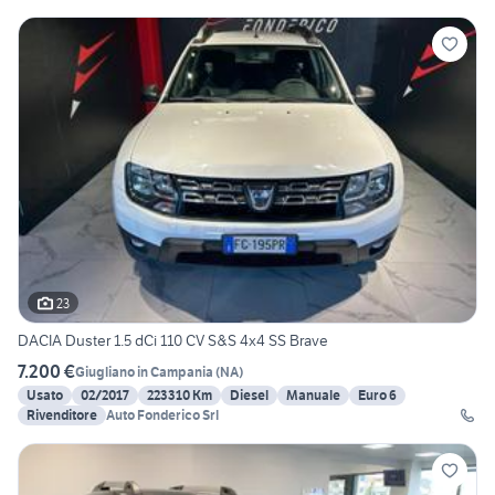
23
DACIA Duster 1.5 dCi 110 CV S&S 4x4 SS Brave
7.200 €
Giugliano in Campania
(
NA
)
Usato
02/2017
223310 Km
Diesel
Manuale
Euro 6
Rivenditore
Auto Fonderico Srl