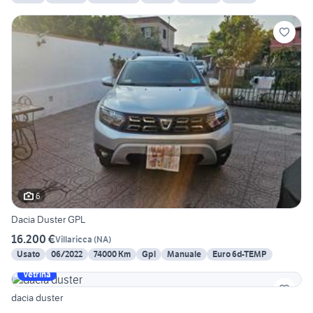
6
Dacia Duster GPL
16.200 €
Villaricca
(
NA
)
Usato
06/2022
74000 Km
Gpl
Manuale
Euro 6d-TEMP
Vetrina
dacia duster