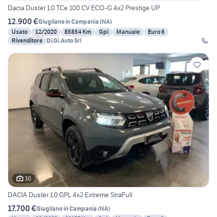
Dacia Duster 1.0 TCe 100 CV ECO-G 4x2 Prestige UP
12.900 €
Giugliano in Campania
(
NA
)
Usato
12/2020
85854 Km
Gpl
Manuale
Euro 6
Rivenditore
Di.Gi.Auto Srl
30
DACIA Duster 1.0 GPL 4x2 Extreme StraFull
17.700 €
Giugliano in Campania
(
NA
)