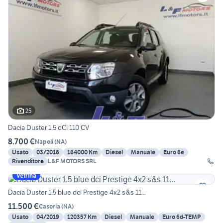
25
Dacia Duster 1.5 dCi 110 CV
8.700 €
Napoli
(
NA
)
Usato
03/2016
164000 Km
Diesel
Manuale
Euro 6e
Rivenditore
L&F MOTORS SRL
Vetrina
Dacia Duster 1.5 blue dci Prestige 4x2 s&s 11...
11.500 €
Casoria
(
NA
)
Usato
04/2019
120357 Km
Diesel
Manuale
Euro 6d-TEMP