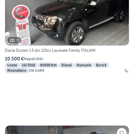
23
Dacia Duster 1.5 dci 110cv Laureate Family ITALIAN
10.500 €
Napoli
(
NA
)
Usato
10/2016
90000 Km
Diesel
Manuale
Euro 6
Rivenditore
CM CARS