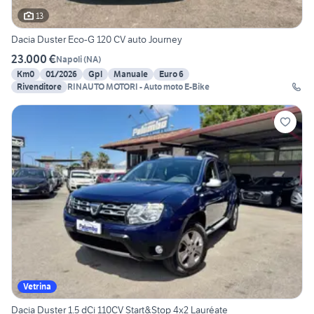
13
Dacia Duster Eco-G 120 CV auto Journey
23.000 €
Napoli
(
NA
)
Km0
01/2026
Gpl
Manuale
Euro 6
Rivenditore
RINAUTO MOTORI - Auto moto E-Bike
Vetrina
Dacia Duster 1.5 dCi 110CV Start&Stop 4x2 Lauréate