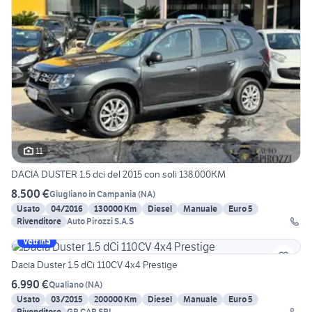
11
DACIA DUSTER 1.5 dci del 2015 con soli 138.000KM
8.500 €
Giugliano in Campania
(
NA
)
Usato
04/2016
130000 Km
Diesel
Manuale
Euro 5
Rivenditore
Auto Pirozzi S.A.S
Vetrina
Dacia Duster 1.5 dCi 110CV 4x4 Prestige
6.990 €
Qualiano
(
NA
)
Usato
03/2015
200000 Km
Diesel
Manuale
Euro 5
Rivenditore
GP CAR SRL