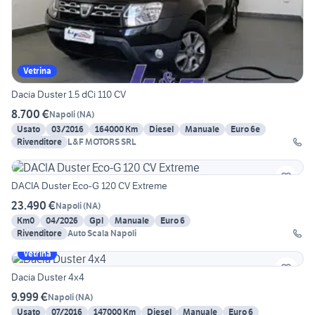
Vetrina
Dacia Duster 1.5 dCi 110 CV
8.700 €
Napoli
(
NA
)
Usato
03/2016
164000 Km
Diesel
Manuale
Euro 6e
Rivenditore
L&F MOTORS SRL
DACIA Duster Eco-G 120 CV Extreme
23.490 €
Napoli
(
NA
)
Km0
04/2026
Gpl
Manuale
Euro 6
Rivenditore
Auto Scala Napoli
Vetrina
Dacia Duster 4x4
9.999 €
Napoli
(
NA
)
Usato
07/2016
147000 Km
Diesel
Manuale
Euro 6