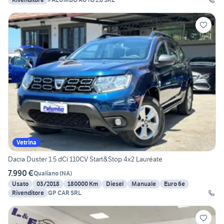
Vetrina
Dacia Duster 1.5 dCi 110CV Start&Stop 4x2 Lauréate
7.990 €
Qualiano
(
NA
)
Usato
03/2018
180000 Km
Diesel
Manuale
Euro 6e
Rivenditore
GP CAR SRL