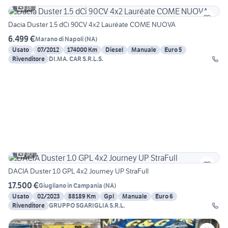
18
Dacia Duster 1.5 dCi 90CV 4x2 Lauréate COME NUOVA
6.499 €
Marano di Napoli
(
NA
)
Usato
07/2012
174000 Km
Diesel
Manuale
Euro 5
Rivenditore
DI.MA. CAR S.R.L.S.
30
DACIA Duster 1.0 GPL 4x2 Journey UP StraFull
17.500 €
Giugliano in Campania
(
NA
)
Usato
02/2023
88189 Km
Gpl
Manuale
Euro 6
Rivenditore
GRUPPO SGARIGLIA S.R.L.