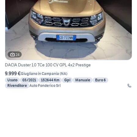
24
DACIA Duster 1.0 TCe 100 CV GPL 4x2 Prestige
9.999 €
Giugliano in Campania
(
NA
)
Usato
03/2021
152644 Km
Gpl
Manuale
Euro 6
Rivenditore
Auto Fonderico Srl