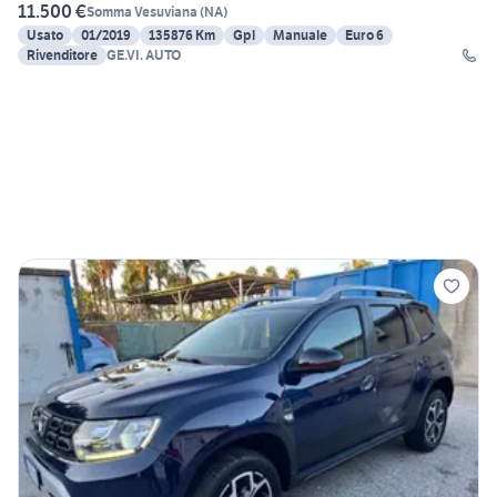
11.500 €
Somma Vesuviana
(
NA
)
Usato
01/2019
135876 Km
Gpl
Manuale
Euro 6
Rivenditore
GE.VI. AUTO