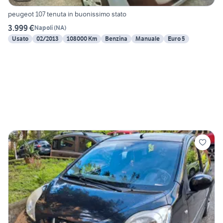
peugeot 107 tenuta in buonissimo stato
3.999 €
Napoli
(
NA
)
Usato
02/2013
108000 Km
Benzina
Manuale
Euro 5