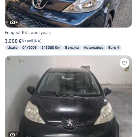
4
Peugeot 107 sweet years
3.000 €
Napoli
(
NA
)
Usato
04/2009
143000 Km
Benzina
Automatico
Euro 4
4