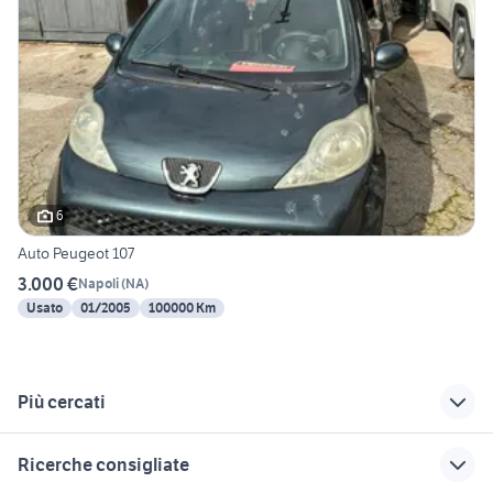
6
Auto Peugeot 107
3.000 €
Napoli
(
NA
)
Usato
01/2005
100000 Km
Più cercati
Correlati
Richerche simili
Suggerimenti
Ricerche consigliate
cosmo a napoli e
auto Vallata
auto ssangyong