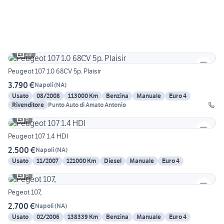
29
Peugeot 107 1.0 68CV 5p. Plaisir
3.790 €
Napoli
(
NA
)
Usato
08/2008
113000 Km
Benzina
Manuale
Euro 4
Rivenditore
Punto Auto di Amato Antonio
6
Peugeot 107 1.4 HDI
2.500 €
Napoli
(
NA
)
Usato
11/2007
121000 Km
Diesel
Manuale
Euro 4
6
Pegeot 107,
2.700 €
Napoli
(
NA
)
Usato
02/2006
138339 Km
Benzina
Manuale
Euro 4