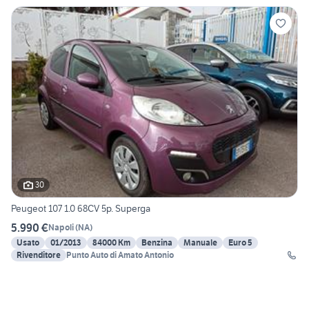
30
Peugeot 107 1.0 68CV 5p. Superga
5.990 €
Napoli
(
NA
)
Usato
01/2013
84000 Km
Benzina
Manuale
Euro 5
Rivenditore
Punto Auto di Amato Antonio