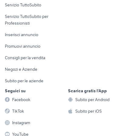
Servizio TuttoSubito
elettronica
per la casa e la
sports e hobby
Servizio TuttoSubito per
persona
Informatica
Animali
Professionisti
Arredamento e
Console e
Accessori per
Casalinghi
Inserisci annuncio
Videogiochi
animali
Elettrodomestici
Promuovi annuncio
Audio/Video
Musica e Film
Giardino e Fai da te
Consigli per la vendita
Fotografia
Libri e Riviste
Abbigliamento e
Negozi e Aziende
Telefonia
Strumenti Musicali
Accessori
Subito per le aziende
Sports
Tutto per i bambini
Seguici su
Scarica gratis l'App
Biciclette
Facebook
Subito per Android
Collezionismo
TikTok
Subito per iOS
Instagram
YouTube