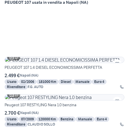
PEUGEOT 107 usata in vendita a Napoli (NA)
13
PEUGEOT 107 1.4 DIESEL ECONOMICISSIMA PERFETTA
2.499 €
Napoli
(
NA
)
Usato
02/2006
181000 Km
Diesel
Manuale
Euro 4
Rivenditore
F.G. AUTO
13
Peugeot 107 RESTYLING Nera 1.0 benzina
2.700 €
Napoli
(
NA
)
Usato
07/2009
120000 Km
Benzina
Manuale
Euro 4
Rivenditore
CLAUDIO SOLLO