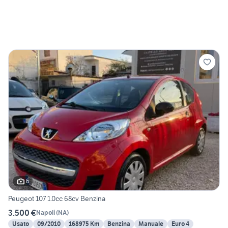
6
Peugeot 107 1.0cc 68cv Benzina
3.500 €
Napoli
(
NA
)
Usato
09/2010
168975 Km
Benzina
Manuale
Euro 4