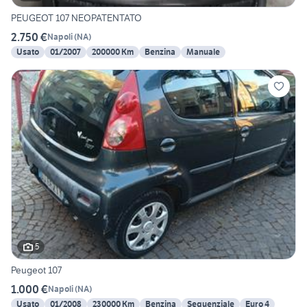
PEUGEOT 107 NEOPATENTATO
2.750 €
Napoli
(
NA
)
Usato
01/2007
200000 Km
Benzina
Manuale
5
Peugeot 107
1.000 €
Napoli
(
NA
)
Usato
01/2008
230000 Km
Benzina
Sequenziale
Euro 4