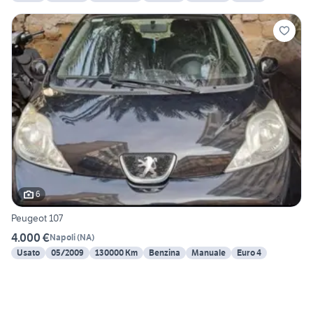
6
Peugeot 107
4.000 €
Napoli
(
NA
)
Usato
05/2009
130000 Km
Benzina
Manuale
Euro 4