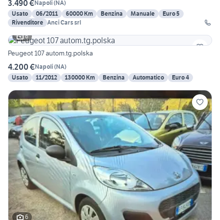
3.490 €
Napoli
(
NA
)
Usato
06/2011
60000 Km
Benzina
Manuale
Euro 5
Rivenditore
Anci Cars srl
6
Peugeot 107 autom.tg.polska
4.200 €
Napoli
(
NA
)
Usato
11/2012
130000 Km
Benzina
Automatico
Euro 4
6