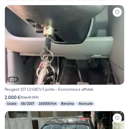
6
Peugeot 107 1.0 68CV 5 porte – Economica e affidab
2.000 €
Napoli
(
NA
)
Usato
08/2007
160000 Km
Benzina
Manuale