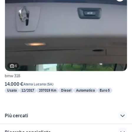
6
bmw 318
14.000 €
Atena Lucana
(
SA
)
Usato
12/2017
207019 Km
Diesel
Automatico
Euro 5
Più cercati
Correlati
Richerche simili
Suggerimenti