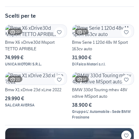
Scelti per te
20
17
Bmw X6 xDrive30d Msport
Bmw Serie 1 120d 48v M Sport
TETTO APRIBILE
163cv auto
74.999 €
31.900 €
UNICA MOTORI S.R.L.
Di Falco Motori s.r.l.
20
14
Bmw X1 xDrive 23d xLine 2022
BMW 330d Touring mhev 48V
xdrive MSport auto
29.990 €
38.900 €
SAL.CAR AVERSA
Gruppo L' Automobile - Sede BMW
Frosinone