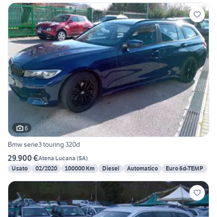
6
Bmw serie3 touring 320d
29.900 €
Atena Lucana
(
SA
)
Usato
02/2020
100000 Km
Diesel
Automatico
Euro 6d-TEMP