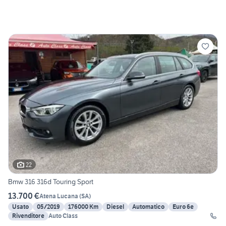
22
Bmw 316 316d Touring Sport
13.700 €
Atena Lucana
(
SA
)
Usato
05/2019
176000 Km
Diesel
Automatico
Euro 6e
Rivenditore
Auto Class