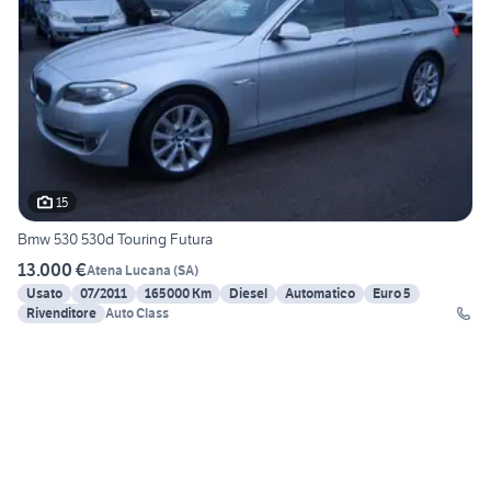
15
Bmw 530 530d Touring Futura
13.000 €
Atena Lucana
(
SA
)
Usato
07/2011
165000 Km
Diesel
Automatico
Euro 5
Rivenditore
Auto Class