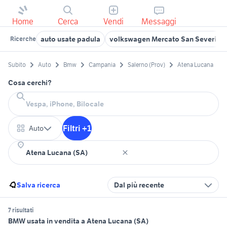
Home
Cerca
Vendi
Messaggi
auto usate padula
volkswagen Mercato San Severino
Ricerche
Subito
Auto
Bmw
Campania
Salerno (Prov)
Atena Lucana
Cosa cerchi?
Filtri +1
Auto
Salva ricerca
Dal più recente
7 risultati
BMW usata in vendita a Atena Lucana (SA)