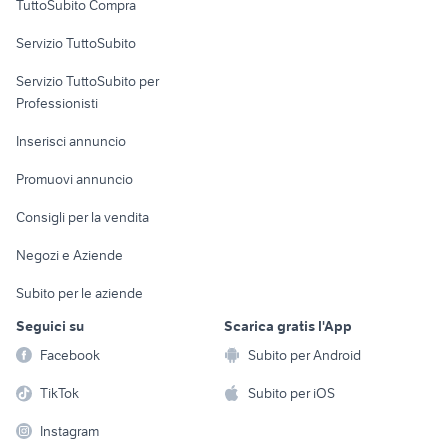
TuttoSubito Compra
commerciali
Servizio TuttoSubito
elettronica
per la casa e la
sports e hobby
Servizio TuttoSubito per
persona
Informatica
Animali
Professionisti
Arredamento e
Console e
Accessori per
Casalinghi
Inserisci annuncio
Videogiochi
animali
Elettrodomestici
Promuovi annuncio
Audio/Video
Musica e Film
Giardino e Fai da te
Consigli per la vendita
Fotografia
Libri e Riviste
Abbigliamento e
Negozi e Aziende
Telefonia
Strumenti Musicali
Accessori
Subito per le aziende
Sports
Tutto per i bambini
Seguici su
Scarica gratis l'App
Biciclette
Facebook
Subito per Android
Collezionismo
TikTok
Subito per iOS
Instagram