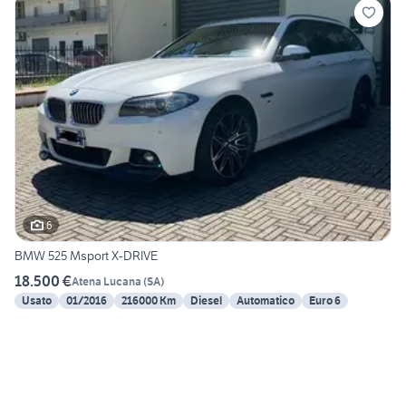
6
BMW 525 Msport X-DRIVE
18.500 €
Atena Lucana
(
SA
)
Usato
01/2016
216000 Km
Diesel
Automatico
Euro 6