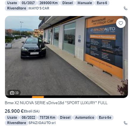
Usato
01/2017
269000 Km
Diesel
Manuale
Euro 6
Rivenditore
MAYO'S CAR
19
Bmw X2 NUOVA SERIE sDrive18d *SPORT LUXURY* FULL
26.900 €
Eboli
(
SA
)
Usato
08/2022
73726 Km
Diesel
Automatico
Euro 6e
Rivenditore
SPAZIOAUTO srl