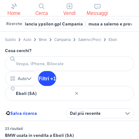
Home
Cerca
Vendi
Messaggi
lancia ypsilon gpl Campania
musa a salerno e provinc
Ricerche
Subito
Auto
Bmw
Campania
Salerno (Prov)
Eboli
Cosa cerchi?
Filtri +1
Auto
Salva ricerca
Dal più recente
33 risultati
BMW usata in vendita a Eboli (SA)