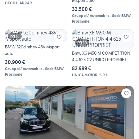
Msport auto
GFGD ILARCAR
32.500 €
Gruppo L' Automobile - Sede BMW
Frosinone
16
30
BMW 520d mhev 48V Msport
Bmw X6 M50 M COMPETITION
auto
4.4 625 CV UNICO PROPRIET
30.900 €
82.999 €
Gruppo L' Automobile - Sede BMW
Frosinone
UNICA MOTORI S.R.L.