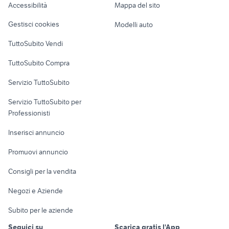
Accessibilità
Mappa del sito
Loft, mansarde e
Veicoli commerciali
altro
Gestisci cookies
Modelli auto
Case vacanza
TuttoSubito Vendi
Uffici e Locali
TuttoSubito Compra
commerciali
Servizio TuttoSubito
elettronica
per la casa e la
sports e hobby
Servizio TuttoSubito per
persona
Informatica
Animali
Professionisti
Arredamento e
Console e
Accessori per
Casalinghi
Inserisci annuncio
Videogiochi
animali
Elettrodomestici
Promuovi annuncio
Audio/Video
Musica e Film
Giardino e Fai da te
Consigli per la vendita
Fotografia
Libri e Riviste
Abbigliamento e
Negozi e Aziende
Telefonia
Strumenti Musicali
Accessori
Subito per le aziende
Sports
Tutto per i bambini
Seguici su
Scarica gratis l'App