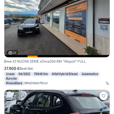
20
Bmw X3 NUOVA SERIE xDrive20d 48V *Msport* FULL
37.900 €
Eboli
(
SA
)
Usato
04/2022
75945 Km
Mild Hybrid Diesel
Automatico
Euro 6e
Rivenditore
SPAZIOAUTO srl