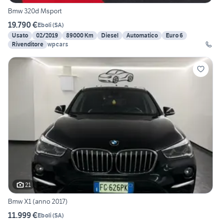
Bmw 320d Msport
19.790 €
Eboli
(
SA
)
Usato
02/2019
89000 Km
Diesel
Automatico
Euro 6
Rivenditore
wpcars
21
Bmw X1 (anno 2017)
11.999 €
Eboli
(
SA
)