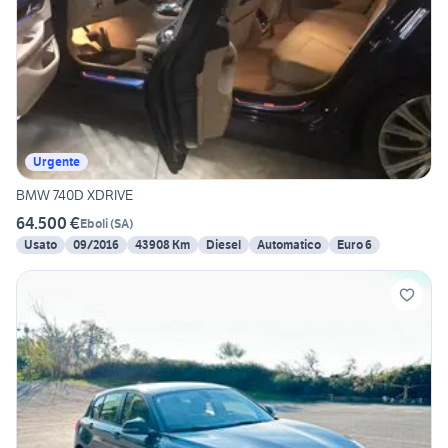
Urgente
BMW 740D XDRIVE
64.500 €
Eboli
(
SA
)
Usato
09/2016
43908 Km
Diesel
Automatico
Euro 6