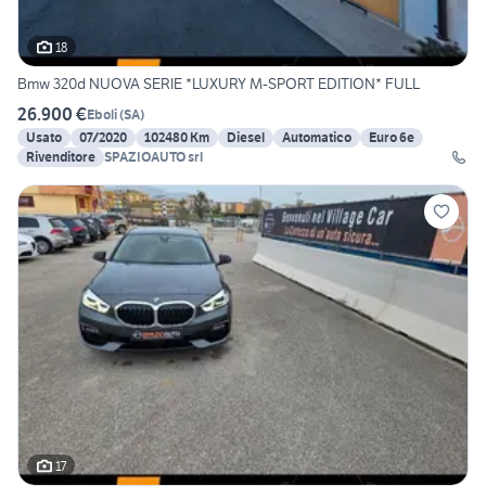
18
Bmw 320d NUOVA SERIE *LUXURY M-SPORT EDITION* FULL
26.900 €
Eboli
(
SA
)
Usato
07/2020
102480 Km
Diesel
Automatico
Euro 6e
Rivenditore
SPAZIOAUTO srl
17