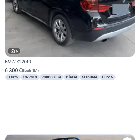
6
BMW X1 2010
6.300 €
Eboli
(
SA
)
Usato
10/2010
280000 Km
Diesel
Manuale
Euro 5