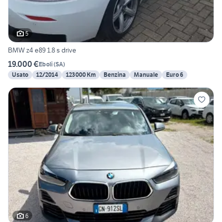
5
BMW z4 e89 1.8 s drive
19.000 €
Eboli
(
SA
)
Usato
12/2014
123000 Km
Benzina
Manuale
Euro 6
6