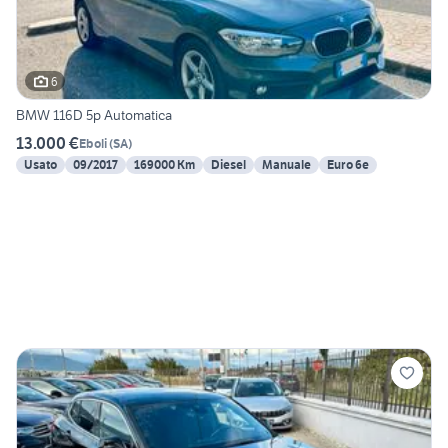
6
BMW 116D 5p Automatica
13.000 €
Eboli
(
SA
)
Usato
09/2017
169000 Km
Diesel
Manuale
Euro 6e