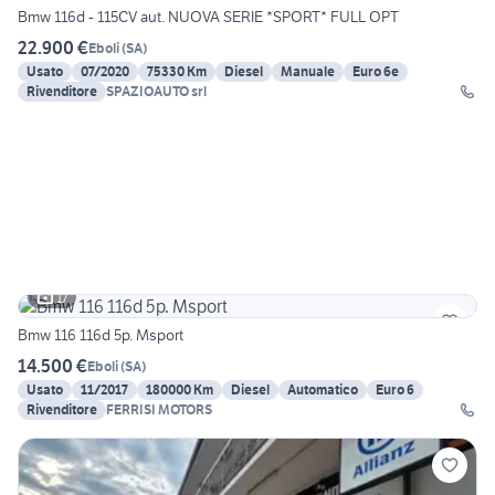
Bmw 116d - 115CV aut. NUOVA SERIE *SPORT* FULL OPT
22.900 €
Eboli
(
SA
)
Usato
07/2020
75330 Km
Diesel
Manuale
Euro 6e
Rivenditore
SPAZIOAUTO srl
17
Bmw 116 116d 5p. Msport
14.500 €
Eboli
(
SA
)
Usato
11/2017
180000 Km
Diesel
Automatico
Euro 6
Rivenditore
FERRISI MOTORS