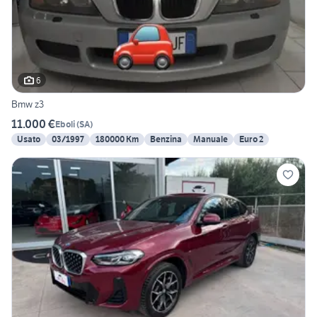
6
Bmw z3
11.000 €
Eboli
(
SA
)
Usato
03/1997
180000 Km
Benzina
Manuale
Euro 2