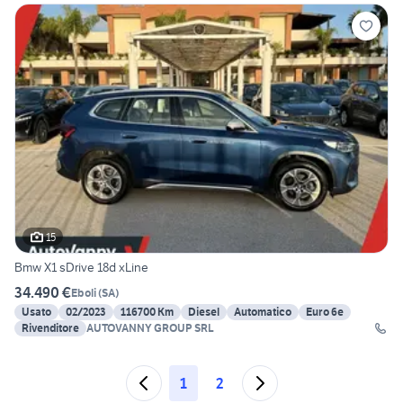
15
Bmw X1 sDrive 18d xLine
34.490 €
Eboli
(
SA
)
Usato
02/2023
116700 Km
Diesel
Automatico
Euro 6e
Rivenditore
AUTOVANNY GROUP SRL
1
2