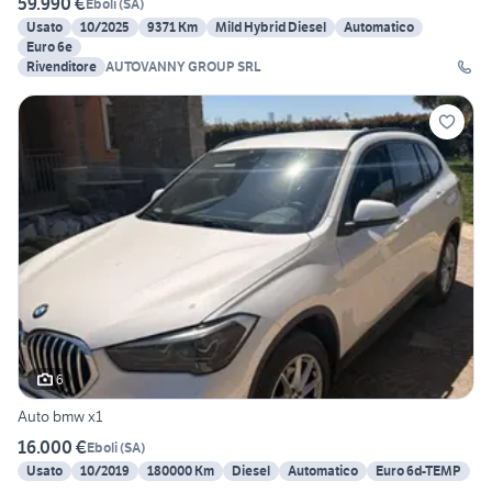
59.990 €
Eboli
(
SA
)
Usato
10/2025
9371 Km
Mild Hybrid Diesel
Automatico
Euro 6e
Rivenditore
AUTOVANNY GROUP SRL
6
Auto bmw x1
16.000 €
Eboli
(
SA
)
Usato
10/2019
180000 Km
Diesel
Automatico
Euro 6d-TEMP