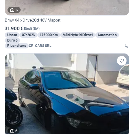
17
Bmw X4 xDrive20d 48V Msport
31.900 €
Eboli
(
SA
)
Usato
07/2023
175000 Km
Mild Hybrid Diesel
Automatico
Euro 6
Rivenditore
CR. CARS SRL
6