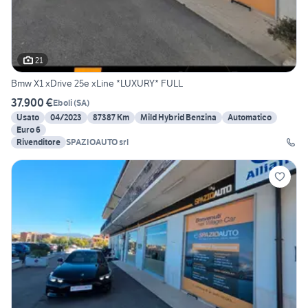
21
Bmw X1 xDrive 25e xLine *LUXURY* FULL
37.900 €
Eboli
(
SA
)
Usato
04/2023
87387 Km
Mild Hybrid Benzina
Automatico
Euro 6
Rivenditore
SPAZIOAUTO srl