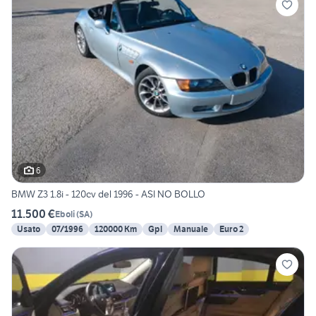
6
BMW Z3 1.8i - 120cv del 1996 - ASI NO BOLLO
11.500 €
Eboli
(
SA
)
Usato
07/1996
120000 Km
Gpl
Manuale
Euro 2