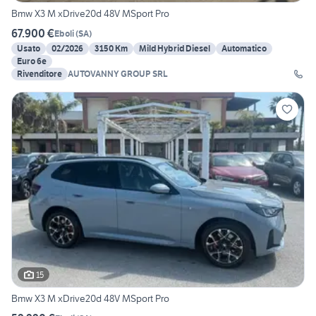
Bmw X3 M xDrive20d 48V MSport Pro
67.900 €
Eboli
(
SA
)
Usato
02/2026
3150 Km
Mild Hybrid Diesel
Automatico
Euro 6e
Rivenditore
AUTOVANNY GROUP SRL
15
Bmw X3 M xDrive20d 48V MSport Pro