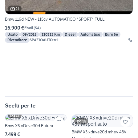
21
Bmw 116d NEW - 115cv AUTOMATICO *SPORT* FULL
16.900 €
Eboli
(
SA
)
Usato
09/2018
110313 Km
Diesel
Automatico
Euro 6e
Rivenditore
SPAZIOAUTO srl
Scelti per te
13
16
Bmw X6 xDrive30d Futura
BMW X3 xdrive20d mhev 48V
7.499 €