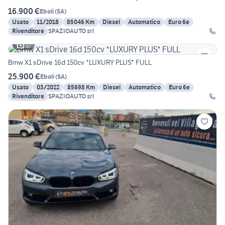
16.900 €
Eboli
(
SA
)
Usato
11/2018
85046 Km
Diesel
Automatico
Euro 6e
Rivenditore
SPAZIOAUTO srl
17
Bmw X1 sDrive 16d 150cv *LUXURY PLUS* FULL
25.900 €
Eboli
(
SA
)
Usato
03/2022
85698 Km
Diesel
Automatico
Euro 6e
Rivenditore
SPAZIOAUTO srl