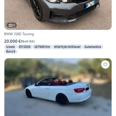
6
BMW 318D Touring
20.000 €
Eboli
(
SA
)
Usato
07/2020
157000 Km
Mild Hybrid Diesel
Automatico
Euro 6