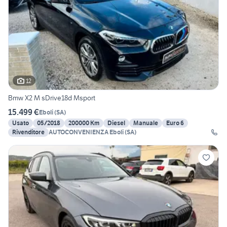
12
Bmw X2 M sDrive18d Msport
15.499 €
Eboli
(
SA
)
Usato
05/2018
200000 Km
Diesel
Manuale
Euro 6
Rivenditore
AUTOCONVENIENZA Eboli (SA)