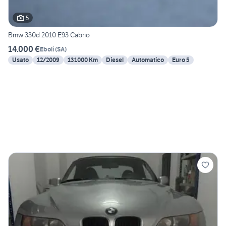
5
Bmw 330d 2010 E93 Cabrio
14.000 €
Eboli
(
SA
)
Usato
12/2009
131000 Km
Diesel
Automatico
Euro 5