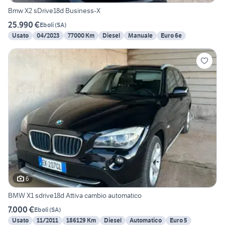
Bmw X2 sDrive18d Business-X
25.990 €
Eboli
(
SA
)
Usato
04/2023
77000 Km
Diesel
Manuale
Euro 6e
6
BMW X1 sdrive18d Attiva cambio automatico
7.000 €
Eboli
(
SA
)
Usato
11/2011
186129 Km
Diesel
Automatico
Euro 5