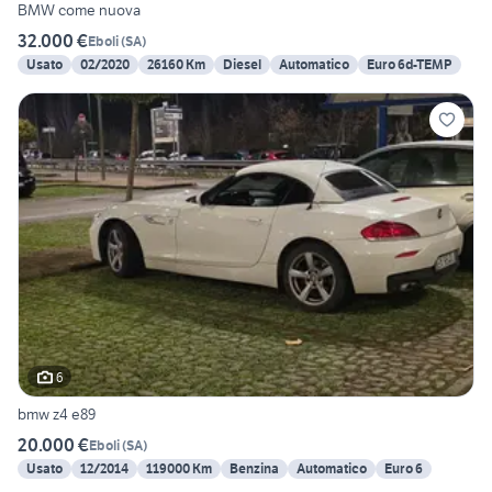
BMW come nuova
32.000 €
Eboli
(
SA
)
Usato
02/2020
26160 Km
Diesel
Automatico
Euro 6d-TEMP
6
bmw z4 e89
20.000 €
Eboli
(
SA
)
Usato
12/2014
119000 Km
Benzina
Automatico
Euro 6