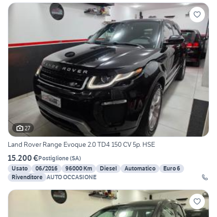
27
Land Rover Range Evoque 2.0 TD4 150 CV 5p. HSE
15.200 €
Postiglione
(
SA
)
Usato
06/2016
96000 Km
Diesel
Automatico
Euro 6
Rivenditore
AUTO OCCASIONE