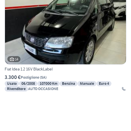
14
Fiat Idea 1.2 16V BlackLabel
3.300 €
Postiglione
(
SA
)
Usato
06/2008
107000 Km
Benzina
Manuale
Euro 4
Rivenditore
AUTO OCCASIONE