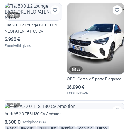
19
Fiat 500 1.2 Lounge BICOLORE
NEOPATENTATI 69 CV
6.990 €
Piambelli Hybrid
22
OPEL Corsa-e 5 porte Elegance
18.990 €
ECO LIRI SPA
15
Audi A5 2.0 TFSI 180 CV Ambition
6.300 €
Postiglione
(
SA
)
Usato
03/2011
290000 Km
Benzina
Manuale
Euro 5