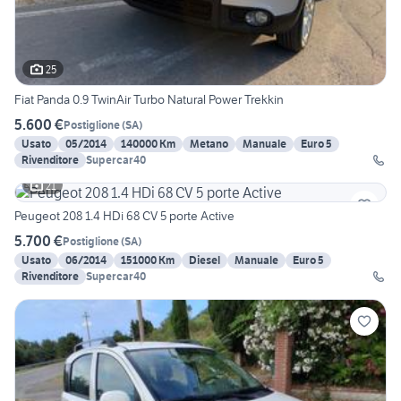
25
Fiat Panda 0.9 TwinAir Turbo Natural Power Trekkin
5.600 €
Postiglione
(
SA
)
Usato
05/2014
140000 Km
Metano
Manuale
Euro 5
Rivenditore
Supercar40
21
Peugeot 208 1.4 HDi 68 CV 5 porte Active
5.700 €
Postiglione
(
SA
)
Usato
06/2014
151000 Km
Diesel
Manuale
Euro 5
Rivenditore
Supercar40