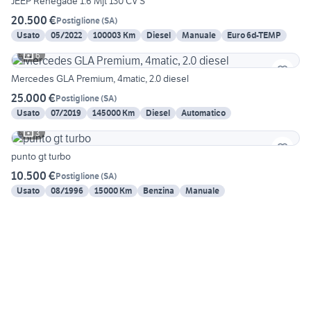
JEEP Renegade 1.6 Mjt 130 CV S
20.500 €
Postiglione
(
SA
)
Usato
05/2022
100003 Km
Diesel
Manuale
Euro 6d-TEMP
6
Mercedes GLA Premium, 4matic, 2.0 diesel
25.000 €
Postiglione
(
SA
)
Usato
07/2019
145000 Km
Diesel
Automatico
3
punto gt turbo
10.500 €
Postiglione
(
SA
)
Usato
08/1996
15000 Km
Benzina
Manuale