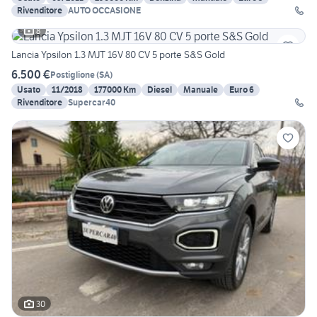
Rivenditore
AUTO OCCASIONE
8
Lancia Ypsilon 1.3 MJT 16V 80 CV 5 porte S&S Gold
6.500 €
Postiglione
(
SA
)
Usato
11/2018
177000 Km
Diesel
Manuale
Euro 6
Rivenditore
Supercar40
30