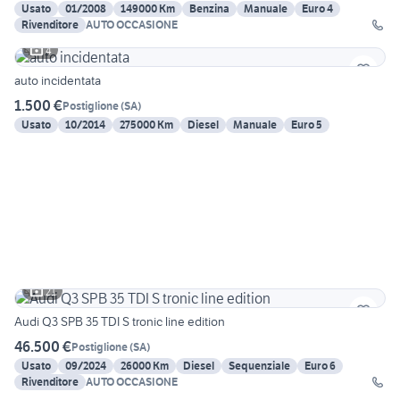
Usato
01/2008
149000 Km
Benzina
Manuale
Euro 4
Rivenditore
AUTO OCCASIONE
4
auto incidentata
1.500 €
Postiglione
(
SA
)
Usato
10/2014
275000 Km
Diesel
Manuale
Euro 5
21
Audi Q3 SPB 35 TDI S tronic line edition
46.500 €
Postiglione
(
SA
)
Usato
09/2024
26000 Km
Diesel
Sequenziale
Euro 6
Rivenditore
AUTO OCCASIONE