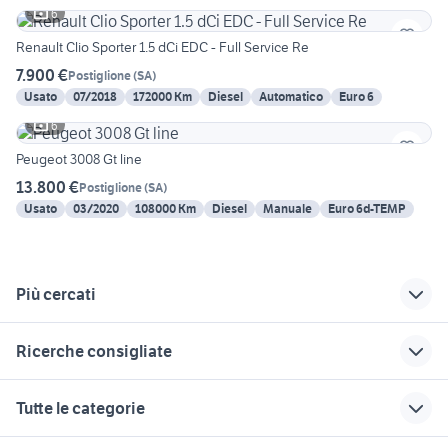
6
Renault Clio Sporter 1.5 dCi EDC - Full Service Re
7.900 €
Postiglione
(
SA
)
Usato
07/2018
172000 Km
Diesel
Automatico
Euro 6
6
Peugeot 3008 Gt line
13.800 €
Postiglione
(
SA
)
Usato
03/2020
108000 Km
Diesel
Manuale
Euro 6d-TEMP
Più cercati
Correlati
Richerche simili
Suggerimenti
Ricerche consigliate
auto Salerno
golf 5 serie usata
fiat idea Napoli
campania
provincia
auto usate pescara
auto usate reggio emilia
auto Sassano
Tutte le categorie
delta auto Napoli
tappezzeria grande
autosalone san
citroen ami 8
mitsubishi lancer evo 10
provincia
punto in campania
gregorio magno
auto Pomigliano dArco
skoda superb