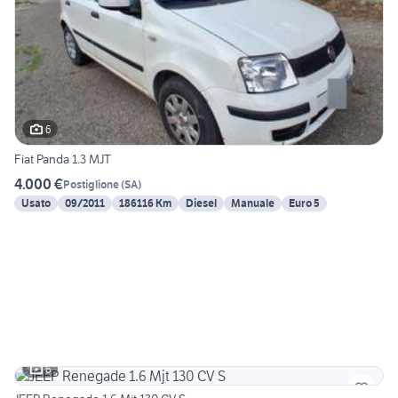
6
Fiat Panda 1.3 MJT
4.000 €
Postiglione
(
SA
)
Usato
09/2011
186116 Km
Diesel
Manuale
Euro 5
6