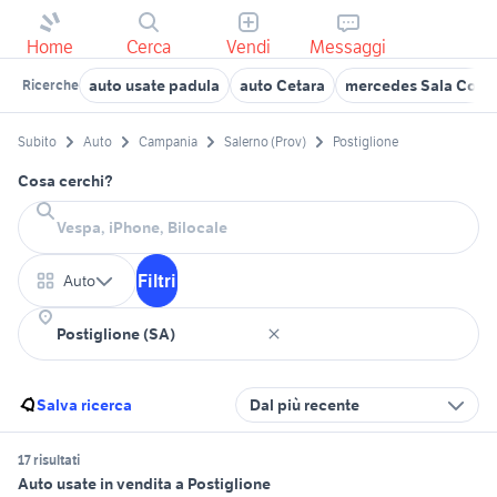
Home
Cerca
Vendi
Messaggi
auto usate padula
auto Cetara
mercedes Sala Consi
Ricerche
Subito
Auto
Campania
Salerno (Prov)
Postiglione
Cosa cerchi?
Filtri
Auto
Salva ricerca
Dal più recente
17 risultati
Auto usate in vendita a Postiglione