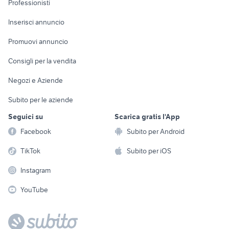
Professionisti
Arredamento e
Console e
Accessori per
Casalinghi
Inserisci annuncio
Videogiochi
animali
Elettrodomestici
Promuovi annuncio
Audio/Video
Musica e Film
Giardino e Fai da te
Consigli per la vendita
Fotografia
Libri e Riviste
Abbigliamento e
Negozi e Aziende
Telefonia
Strumenti Musicali
Accessori
Subito per le aziende
Sports
Tutto per i bambini
Seguici su
Scarica gratis l'App
Biciclette
Facebook
Subito per Android
Collezionismo
TikTok
Subito per iOS
Instagram
YouTube