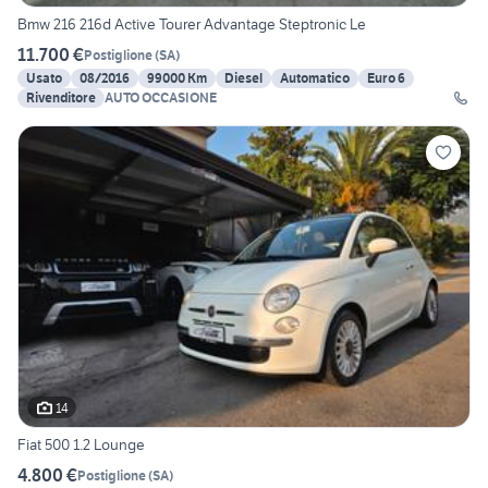
Bmw 216 216d Active Tourer Advantage Steptronic Le
11.700 €
Postiglione
(
SA
)
Usato
08/2016
99000 Km
Diesel
Automatico
Euro 6
Rivenditore
AUTO OCCASIONE
14
Fiat 500 1.2 Lounge
4.800 €
Postiglione
(
SA
)