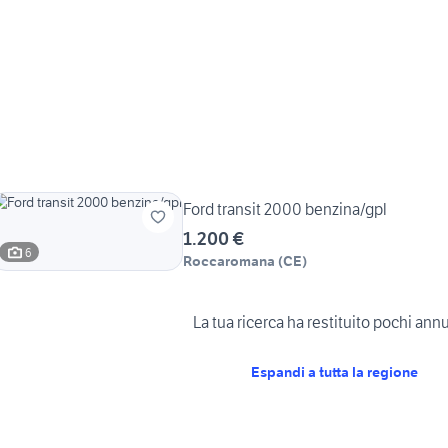
Ford transit 2000 benzina/gpl
1.200 €
6
Roccaromana
(
CE
)
La tua ricerca ha restituito pochi ann
Espandi a tutta la regione