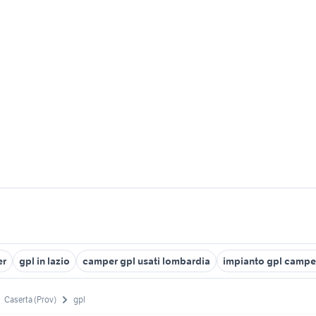
er
gpl in lazio
camper gpl usati lombardia
impianto gpl campe
Caserta (Prov)
gpl