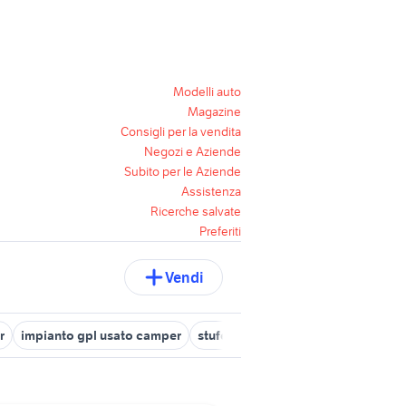
Modelli auto
Magazine
Consigli per la vendita
Negozi e Aziende
Subito per le Aziende
Assistenza
Ricerche salvate
Preferiti
Vendi
r
impianto gpl usato camper
stufe gpl camper
camper benzin