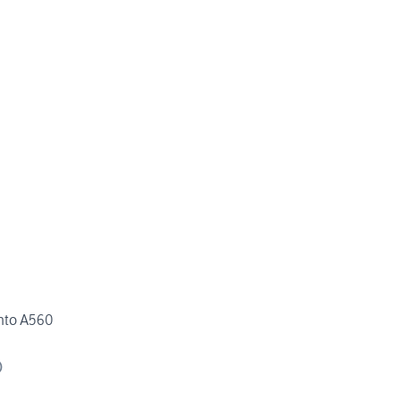
nto A560
)