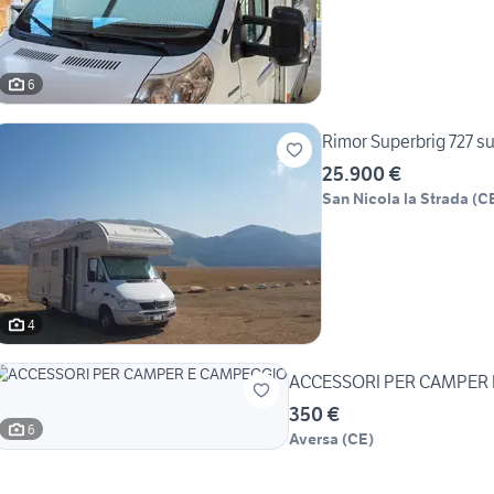
6
Rimor Superbrig 727 s
25.900 €
San Nicola la Strada
(
C
4
350 €
6
Aversa
(
CE
)