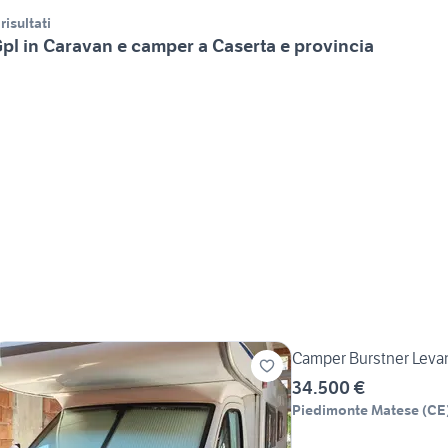
 risultati
pl in Caravan e camper a Caserta e provincia
Camper Burstner Leva
34.500 €
Piedimonte Matese
(
CE