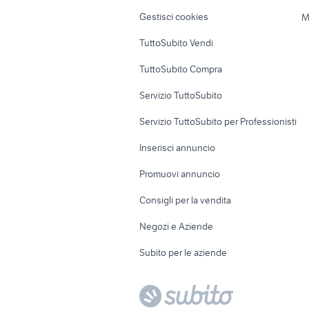
Veicoli commerciali
Case vacanza
Gestisci cookies
M
Uffici e Locali
TuttoSubito Vendi
commerciali
TuttoSubito Compra
Servizio TuttoSubito
Servizio TuttoSubito per Professionisti
Inserisci annuncio
Promuovi annuncio
Consigli per la vendita
Negozi e Aziende
Subito per le aziende