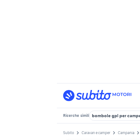
bombole gpl per camp
Ricerche
simili
Subito
Caravan e camper
Campania