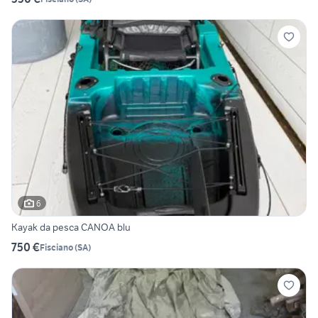
6
Kayak da pesca CANOA blu
750 €
Fisciano
(
SA
)