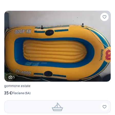
5
gommone estate
35 €
Fisciano
(
SA
)