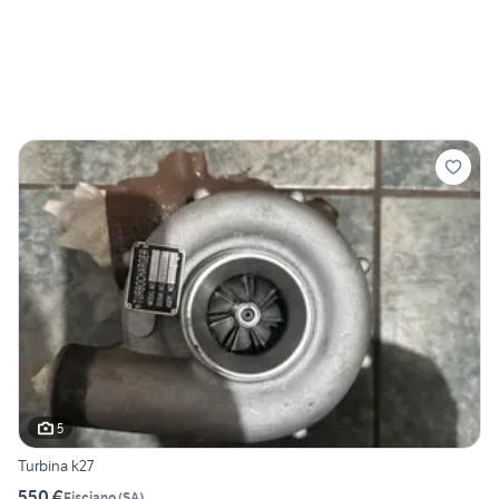
5
Turbina k27
550 €
Fisciano
(
SA
)