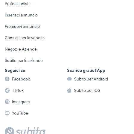
Informatica
Animali
Professionisti
Arredamento e
Console e
Accessori per
Casalinghi
Inserisci annuncio
Videogiochi
animali
Elettrodomestici
Promuovi annuncio
Audio/Video
Musica e Film
Giardino e Fai da te
Consigli per la vendita
Fotografia
Libri e Riviste
Abbigliamento e
Negozi e Aziende
Telefonia
Strumenti Musicali
Accessori
Subito per le aziende
Sports
Tutto per i bambini
Seguici su
Scarica gratis l'App
Biciclette
Facebook
Subito per Android
Collezionismo
TikTok
Subito per iOS
Instagram
YouTube