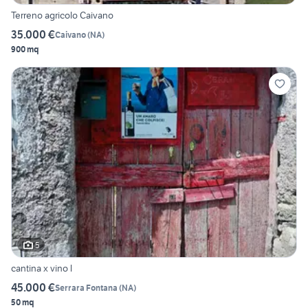
Terreno agricolo Caivano
35.000 €
Caivano
(
NA
)
900 mq
5
cantina x vino l
45.000 €
Serrara Fontana
(
NA
)
50 mq