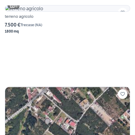
6
terreno agricolo
7.500 €
Trecase
(
NA
)
1800 mq