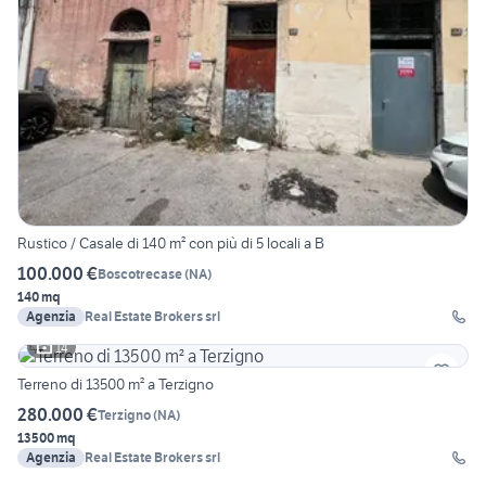
Rustico / Casale di 140 m² con più di 5 locali a B
100.000 €
Boscotrecase
(
NA
)
140 mq
Agenzia
Real Estate Brokers srl
14
Terreno di 13500 m² a Terzigno
280.000 €
Terzigno
(
NA
)
13500 mq
Agenzia
Real Estate Brokers srl