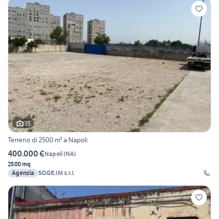
15
Terreno di 2500 m² a Napoli
400.000 €
Napoli
(
NA
)
2500 mq
Agenzia
SO.GE.IM s.r.l.