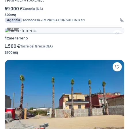
TERRENO A CASORIA
69.000 €
Casoria
(
NA
)
800 mq
Agenzia
Tecnocasa - IMPRESA CONSULTING srl
4
fittare terreno
1.500 €
Torre del Greco
(
NA
)
2500 mq