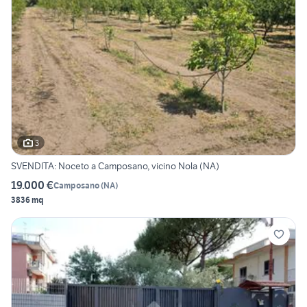
3
SVENDITA: Noceto a Camposano, vicino Nola (NA)
19.000 €
Camposano
(
NA
)
3836 mq