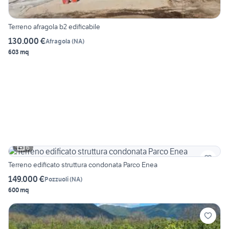
Terreno afragola b2 edificabile
130.000 €
Afragola
(
NA
)
603 mq
6
Terreno edificato struttura condonata Parco Enea
149.000 €
Pozzuoli
(
NA
)
600 mq