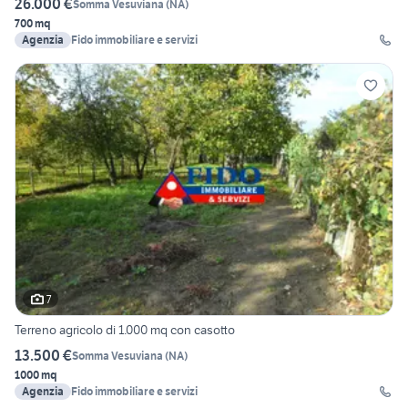
26.000 €
Somma Vesuviana
(
NA
)
700 mq
Agenzia
Fido immobiliare e servizi
7
Terreno agricolo di 1.000 mq con casotto
13.500 €
Somma Vesuviana
(
NA
)
1000 mq
Agenzia
Fido immobiliare e servizi