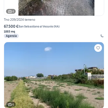
4
Tno 209/2024 terreno
67.500 €
San Sebastiano al Vesuvio
(
NA
)
1883 mq
Agenzia
6