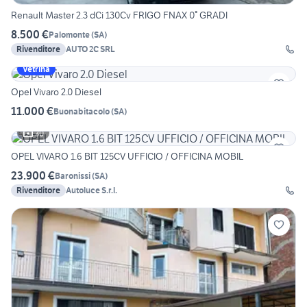
Renault Master 2.3 dCi 130Cv FRIGO FNAX 0° GRADI
8.500 €
Palomonte
(
SA
)
Rivenditore
AUTO 2C SRL
Vetrina
Opel Vivaro 2.0 Diesel
11.000 €
Buonabitacolo
(
SA
)
30
OPEL VIVARO 1.6 BIT 125CV UFFICIO / OFFICINA MOBIL
23.900 €
Baronissi
(
SA
)
Rivenditore
Autoluce S.r.l.