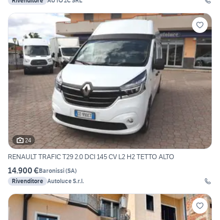
Rivenditore
AUTO 2C SRL
24
RENAULT TRAFIC T29 2.0 DCI 145 CV L2 H2 TETTO ALTO
14.900 €
Baronissi
(
SA
)
Rivenditore
Autoluce S.r.l.