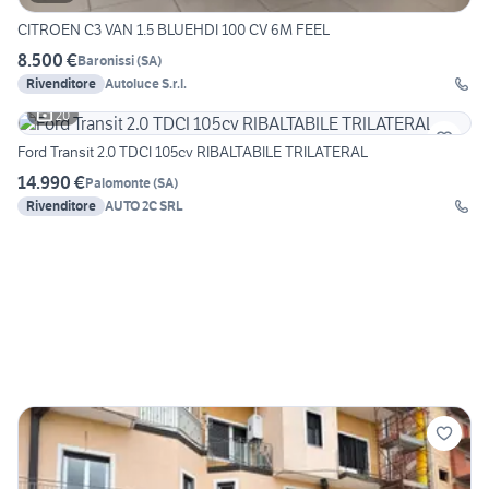
CITROEN C3 VAN 1.5 BLUEHDI 100 CV 6M FEEL
8.500 €
Baronissi
(
SA
)
Rivenditore
Autoluce S.r.l.
20
Ford Transit 2.0 TDCI 105cv RIBALTABILE TRILATERAL
14.990 €
Palomonte
(
SA
)
Rivenditore
AUTO 2C SRL