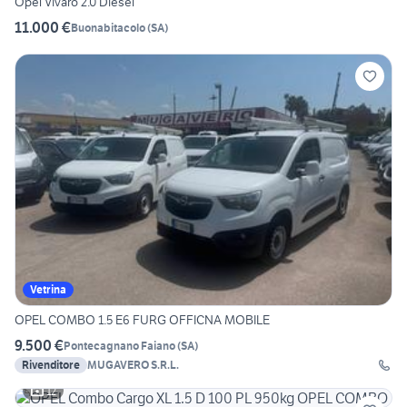
Opel Vivaro 2.0 Diesel
11.000 €
Buonabitacolo
(
SA
)
Vetrina
OPEL COMBO 1.5 E6 FURG OFFICNA MOBILE
9.500 €
Pontecagnano Faiano
(
SA
)
Rivenditore
MUGAVERO S.R.L.
12