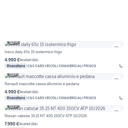
14
Iveco daily 65c 15 isotermico frigo
4.990 €
Scafati
(
SA
)
Rivenditore
C&C CARS VEICOLI COMMERCIALI PRISCO
8
Renault mascotte cassa alluminio e pedana
4.990 €
Scafati
(
SA
)
Rivenditore
C&C CARS VEICOLI COMMERCIALI PRISCO
17
Nissan cabstar 35.15 NT 400 150CV ATP 10/2026
7.990 €
Scafati
(
SA
)