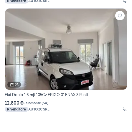
Rivenditore
AUTO 2C SRL
23
Fiat Doblo 1.6 mjt 105Cv FRIGO 0° FNAX 3 Posti
12.800 €
Palomonte
(
SA
)
Rivenditore
AUTO 2C SRL