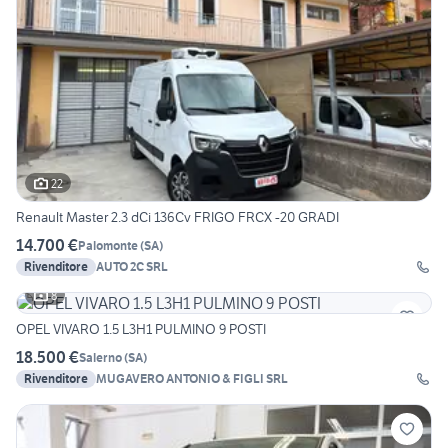
22
Renault Master 2.3 dCi 136Cv FRIGO FRCX -20 GRADI
14.700 €
Palomonte
(
SA
)
Rivenditore
AUTO 2C SRL
8
OPEL VIVARO 1.5 L3H1 PULMINO 9 POSTI
18.500 €
Salerno
(
SA
)
Rivenditore
MUGAVERO ANTONIO & FIGLI SRL