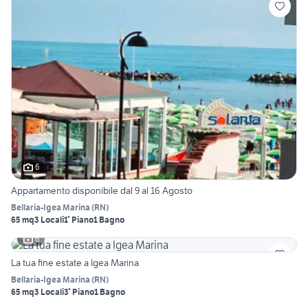
6
Appartamento disponibile dal 9 al 16 Agosto
Bellaria-Igea Marina
(
RN
)
65 mq
3 Locali
1° Piano
1 Bagno
6
La tua fine estate a Igea Marina
Bellaria-Igea Marina
(
RN
)
65 mq
3 Locali
3° Piano
1 Bagno