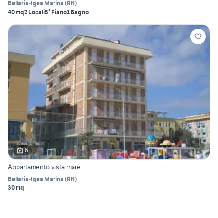
Bellaria-Igea Marina
(
RN
)
40 mq
2 Locali
5° Piano
1 Bagno
6
Appartamento vista mare
Bellaria-Igea Marina
(
RN
)
30 mq