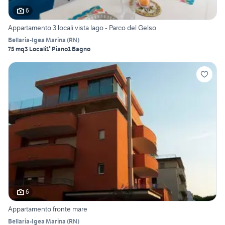
6
Appartamento 3 locali vista lago - Parco del Gelso
Bellaria-Igea Marina
(
RN
)
75 mq
3 Locali
1° Piano
1 Bagno
6
Appartamento fronte mare
Bellaria-Igea Marina
(
RN
)