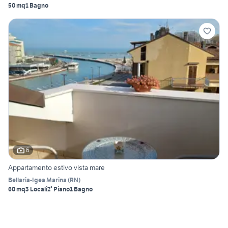
50 mq
1 Bagno
6
Appartamento estivo vista mare
Bellaria-Igea Marina
(
RN
)
60 mq
3 Locali
2° Piano
1 Bagno