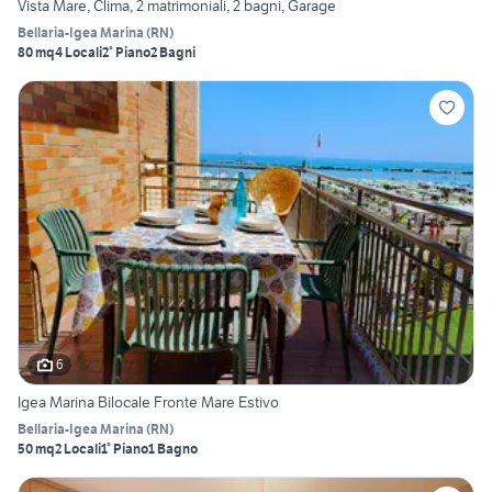
Vista Mare, Clima, 2 matrimoniali, 2 bagni, Garage
Bellaria-Igea Marina
(
RN
)
80 mq
4 Locali
2° Piano
2 Bagni
6
Igea Marina Bilocale Fronte Mare Estivo
Bellaria-Igea Marina
(
RN
)
50 mq
2 Locali
1° Piano
1 Bagno