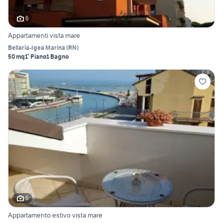
6
Appartamenti vista mare
Bellaria-Igea Marina
(
RN
)
50 mq
1° Piano
1 Bagno
6
Appartamento estivo vista mare