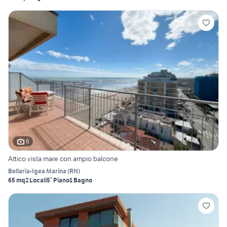
6
Attico vista mare con ampio balcone
Bellaria-Igea Marina
(
RN
)
65 mq
2 Locali
5° Piano
1 Bagno