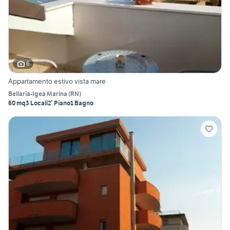
6
Appartamento estivo vista mare
Bellaria-Igea Marina
(
RN
)
60 mq
3 Locali
2° Piano
1 Bagno