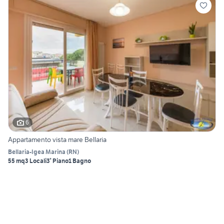
6
Appartamento vista mare Bellaria
Bellaria-Igea Marina
(
RN
)
55 mq
3 Locali
3° Piano
1 Bagno