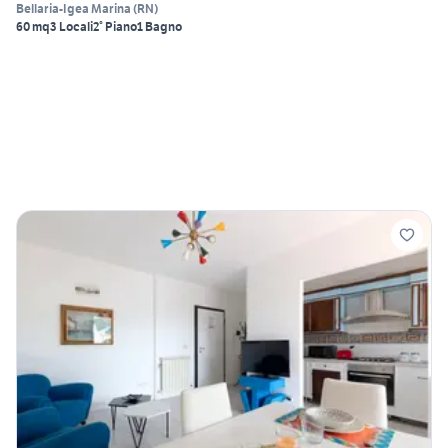
Bellaria-Igea Marina
(
RN
)
60 mq
3 Locali
2° Piano
1 Bagno