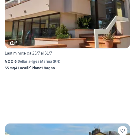
6
Last minute dal25/7 al 31/7
500 €
Bellaria-Igea Marina
(
RN
)
55 mq
4 Locali
2° Piano
1 Bagno