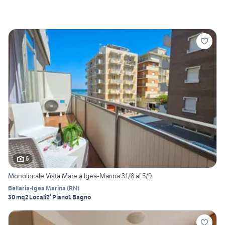
6
Monolocale Vista Mare a Igea-Marina 31/8 al 5/9
Bellaria-Igea Marina
(
RN
)
30 mq
2 Locali
2° Piano
1 Bagno