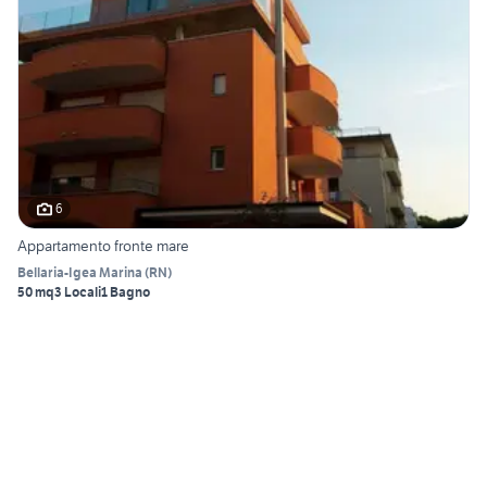
6
Appartamento fronte mare
Bellaria-Igea Marina
(
RN
)
50 mq
3 Locali
1 Bagno