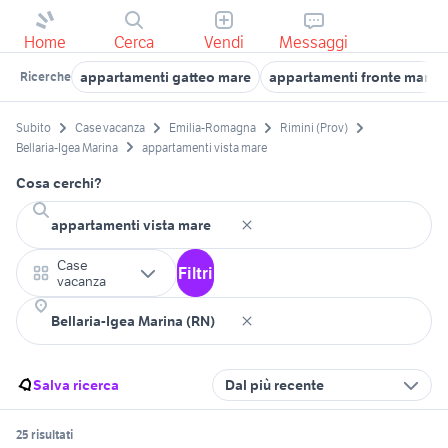
Home
Cerca
Vendi
Messaggi
appartamenti gatteo mare
appartamenti fronte mare
Ricerche
Subito
Case vacanza
Emilia-Romagna
Rimini (Prov)
Bellaria-Igea Marina
appartamenti vista mare
Cosa cerchi?
Case
Filtri
vacanza
Salva ricerca
Dal più recente
25 risultati