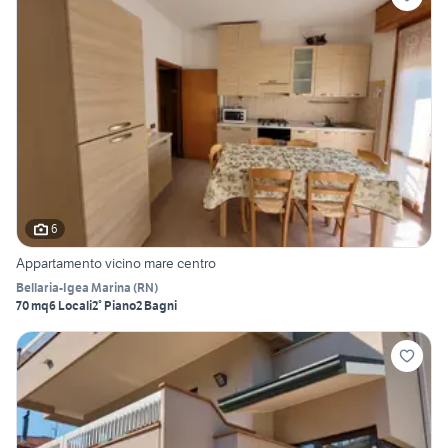
6
Appartamento vicino mare centro
Bellaria-Igea Marina
(
RN
)
70 mq
6 Locali
2° Piano
2 Bagni