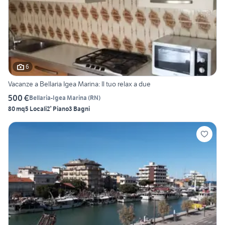
6
Vacanze a Bellaria Igea Marina: Il tuo relax a due
500 €
Bellaria-Igea Marina
(
RN
)
80 mq
5 Locali
2° Piano
3 Bagni