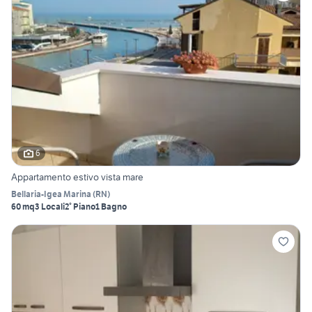
6
Appartamento estivo vista mare
Bellaria-Igea Marina
(
RN
)
60 mq
3 Locali
2° Piano
1 Bagno