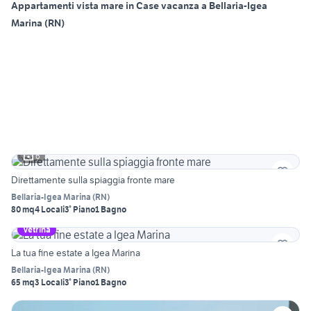
Appartamenti vista mare in Case vacanza a Bellaria-Igea
Marina (RN)
6
Direttamente sulla spiaggia fronte mare
Bellaria-Igea Marina
(
RN
)
80 mq
4 Locali
3° Piano
1 Bagno
Vetrina
La tua fine estate a Igea Marina
Bellaria-Igea Marina
(
RN
)
65 mq
3 Locali
3° Piano
1 Bagno