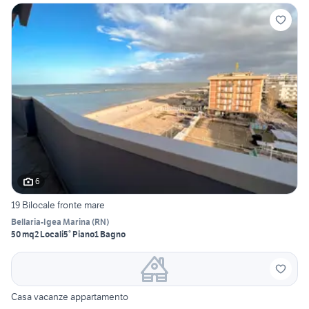
6
19 Bilocale fronte mare
Bellaria-Igea Marina
(
RN
)
50 mq
2 Locali
5° Piano
1 Bagno
Casa vacanze appartamento