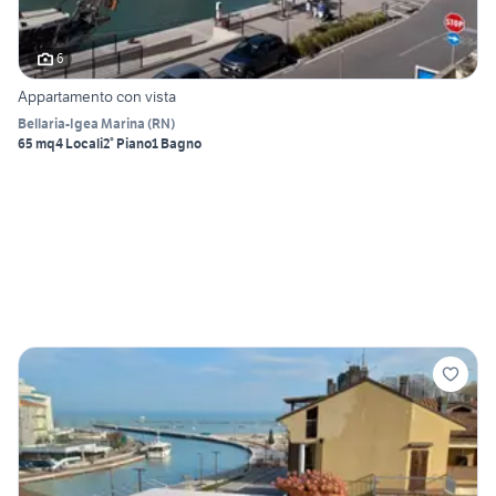
6
Appartamento con vista
Bellaria-Igea Marina
(
RN
)
65 mq
4 Locali
2° Piano
1 Bagno