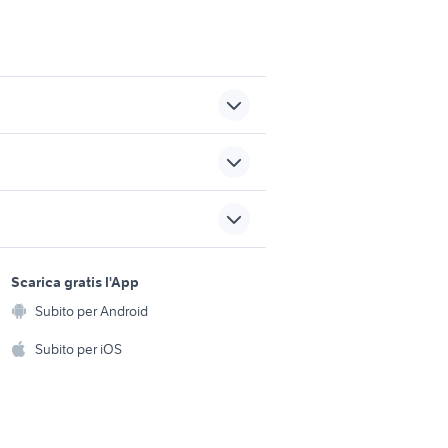
 vendita
gatti persiani napoli
cuccioli di cane verona
sports e hobby
cavallino animali
a
Scarica gratis l'App
Animali
Subito per Android
animali Bergamo
ento e
Accessori per animali
hi
Subito per iOS
Musica e Film
omestici
Libri e Riviste
e Fai da te
Strumenti Musicali