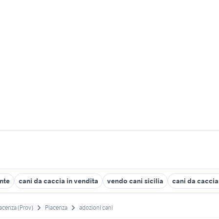
nte
cani da caccia in vendita
vendo cani sicilia
cani da caccia
acenza (Prov)
Piacenza
adozioni cani