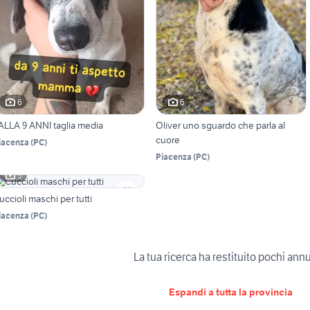
6
6
ALLA 9 ANNI taglia media
Oliver uno sguardo che parla al
cuore
iacenza
(
PC
)
Piacenza
(
PC
)
5
uccioli maschi per tutti
iacenza
(
PC
)
La tua ricerca ha restituito pochi ann
Espandi a tutta la provincia