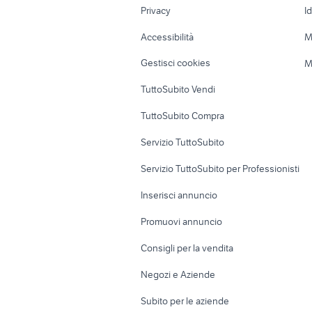
Privacy
I
Caravan e Camper
Loft, mansarde 
Accessibilità
M
Veicoli commerciali
Case vacanza
Gestisci cookies
M
Uffici e Locali
TuttoSubito Vendi
commerciali
TuttoSubito Compra
Servizio TuttoSubito
Servizio TuttoSubito per Professionisti
Inserisci annuncio
Promuovi annuncio
Consigli per la vendita
Negozi e Aziende
Subito per le aziende