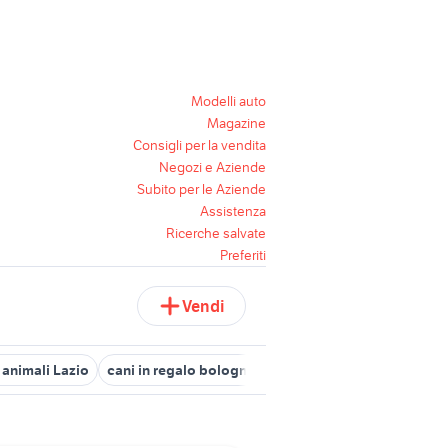
Modelli auto
Magazine
Consigli per la vendita
Negozi e Aziende
Subito per le Aziende
Assistenza
Ricerche salvate
Preferiti
Vendi
 animali Lazio
cani in regalo bologna
cani da adottare brescia