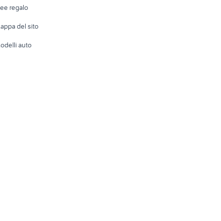
Abbigli
dee regalo
Accesso
e altro
appa del sito
Tutto per
odelli auto