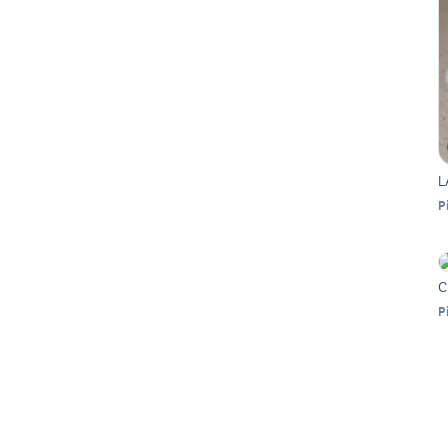
L
P
C
P