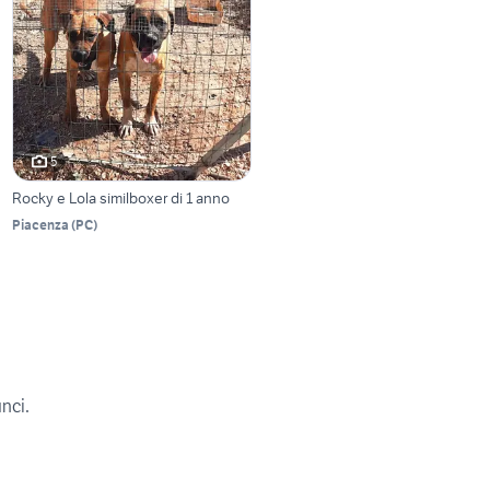
5
Rocky e Lola similboxer di 1 anno
Piacenza
(
PC
)
unci.