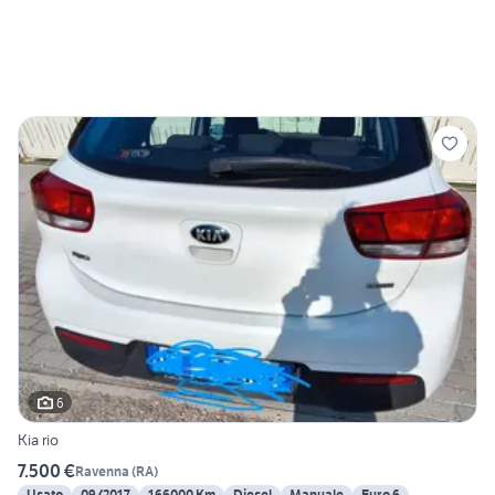
6
Kia rio
7.500 €
Ravenna
(
RA
)
Usato
09/2017
166000 Km
Diesel
Manuale
Euro 6