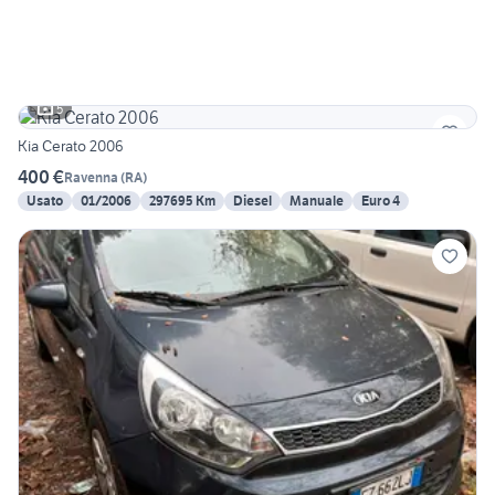
5
Kia Cerato 2006
400 €
Ravenna
(
RA
)
Usato
01/2006
297695 Km
Diesel
Manuale
Euro 4