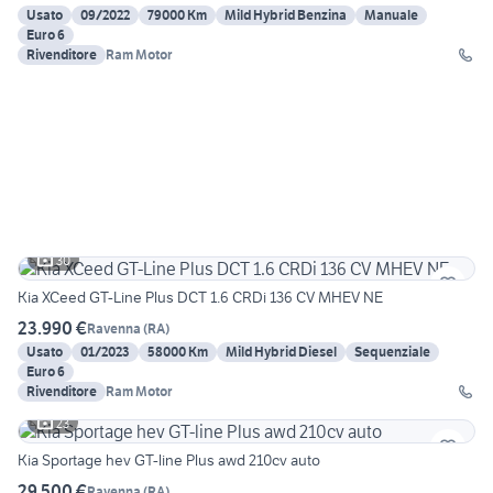
Usato
09/2022
79000 Km
Mild Hybrid Benzina
Manuale
Euro 6
Rivenditore
Ram Motor
30
Kia XCeed GT-Line Plus DCT 1.6 CRDi 136 CV MHEV NE
23.990 €
Ravenna
(
RA
)
Usato
01/2023
58000 Km
Mild Hybrid Diesel
Sequenziale
Euro 6
Rivenditore
Ram Motor
23
Kia Sportage hev GT-line Plus awd 210cv auto
29.500 €
Ravenna
(
RA
)