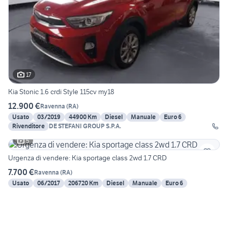
17
Kia Stonic 1.6 crdi Style 115cv my18
12.900 €
Ravenna
(
RA
)
Usato
03/2019
44900 Km
Diesel
Manuale
Euro 6
Rivenditore
DE STEFANI GROUP S.P.A.
5
Urgenza di vendere: Kia sportage class 2wd 1.7 CRD
7.700 €
Ravenna
(
RA
)
Usato
06/2017
206720 Km
Diesel
Manuale
Euro 6