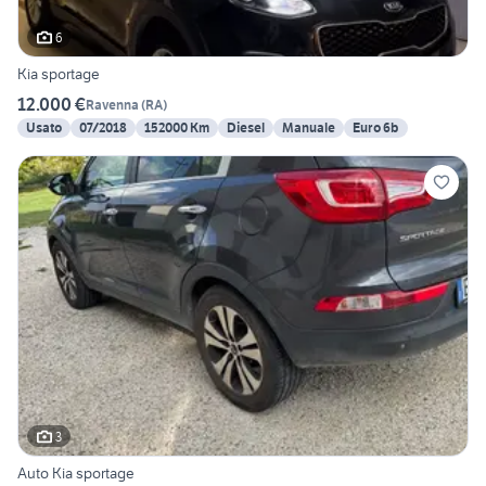
6
Kia sportage
12.000 €
Ravenna
(
RA
)
Usato
07/2018
152000 Km
Diesel
Manuale
Euro 6b
3
Auto Kia sportage