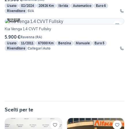
Usato
02/2024
20926 Km
Ibrida
Automatico
Euro 6
Rivenditore
SVA
14
Kia Venga 1.4 CVVT Fullsky
5.900 €
Ravenna
(
RA
)
Usato
11/2011
67000 Km
Benzina
Manuale
Euro 5
Rivenditore
Callegari Auto
Scelti per te