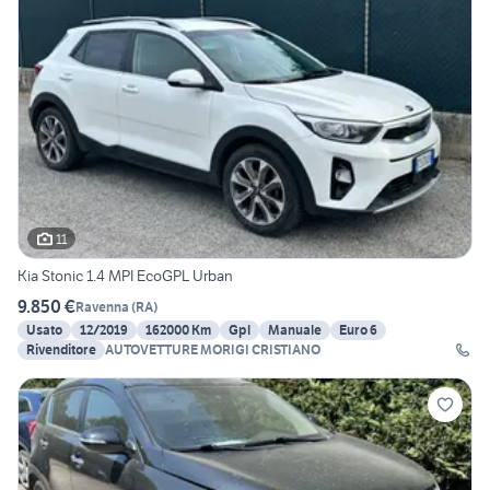
11
Kia Stonic 1.4 MPI EcoGPL Urban
9.850 €
Ravenna
(
RA
)
Usato
12/2019
162000 Km
Gpl
Manuale
Euro 6
Rivenditore
AUTOVETTURE MORIGI CRISTIANO