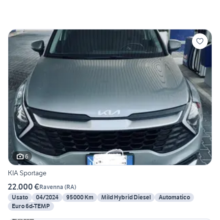
6
KIA Sportage
22.000 €
Ravenna
(
RA
)
Usato
04/2024
95000 Km
Mild Hybrid Diesel
Automatico
Euro 6d-TEMP