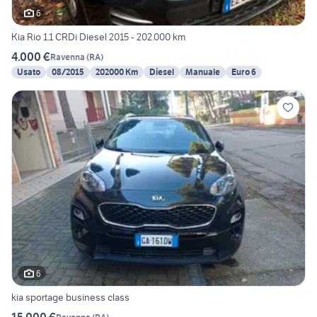
6
Kia Rio 1.1 CRDi Diesel 2015 - 202.000 km
4.000 €
Ravenna
(
RA
)
Usato
08/2015
202000 Km
Diesel
Manuale
Euro 6
6
kia sportage business class