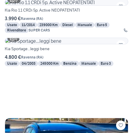
17
Kia Rio 1.1 CRDi 5p. Active NEOPATENTATI
3.990 €
Ravenna
(
RA
)
Usato
11/2014
239000 Km
Diesel
Manuale
Euro 5
Rivenditore
SUPER CARS
6
Kia Sportage...leggi bene
4.800 €
Ravenna
(
RA
)
Usato
04/2003
245000 Km
Benzina
Manuale
Euro 3