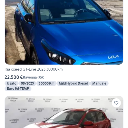
Kia xceed GT-Line 2023 30000km
22.500 €
Ravenna
(
RA
)
Usato
08/2023
30000 Km
Mild Hybrid Diesel
Manuale
Euro 6d-TEMP