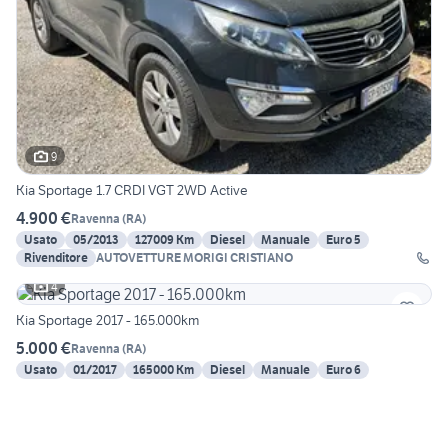
9
Kia Sportage 1.7 CRDI VGT 2WD Active
4.900 €
Ravenna
(
RA
)
Usato
05/2013
127009 Km
Diesel
Manuale
Euro 5
Rivenditore
AUTOVETTURE MORIGI CRISTIANO
4
Kia Sportage 2017 - 165.000km
5.000 €
Ravenna
(
RA
)
Usato
01/2017
165000 Km
Diesel
Manuale
Euro 6