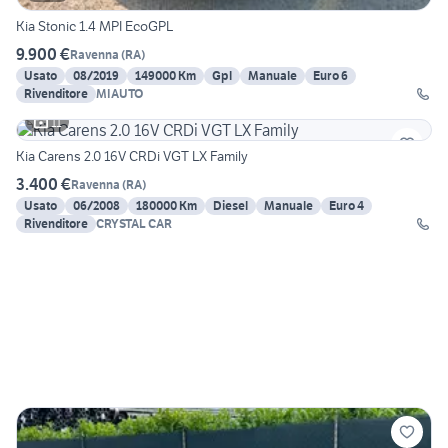
Kia Stonic 1.4 MPI EcoGPL
9.900 €
Ravenna
(
RA
)
Usato
08/2019
149000 Km
Gpl
Manuale
Euro 6
Rivenditore
MIAUTO
11
Kia Carens 2.0 16V CRDi VGT LX Family
3.400 €
Ravenna
(
RA
)
Usato
06/2008
180000 Km
Diesel
Manuale
Euro 4
Rivenditore
CRYSTAL CAR