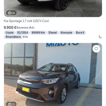
18
Kia Sportage 1.7 crdi 115CV Cool
9.900 €
Ravenna
(
RA
)
Usato
02/2014
95699 Km
Diesel
Manuale
Euro 5
Rivenditore
SVA
21