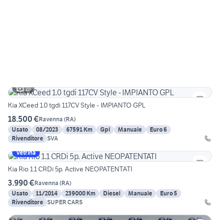
19
Kia XCeed 1.0 tgdi 117CV Style - IMPIANTO GPL
18.500 €
Ravenna
(
RA
)
Usato
08/2023
67591 Km
Gpl
Manuale
Euro 6
Rivenditore
SVA
Vetrina
Kia Rio 1.1 CRDi 5p. Active NEOPATENTATI
3.990 €
Ravenna
(
RA
)
Usato
11/2014
239000 Km
Diesel
Manuale
Euro 5
Rivenditore
SUPER CARS