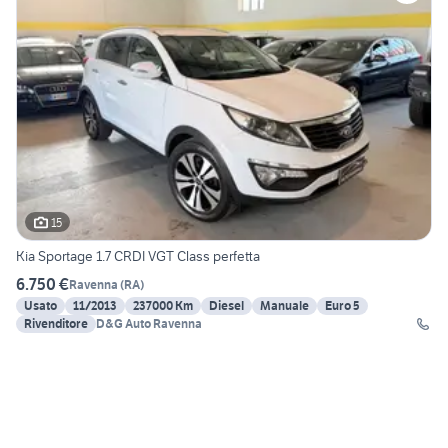
15
Kia Sportage 1.7 CRDI VGT Class perfetta
6.750 €
Ravenna
(
RA
)
Usato
11/2013
237000 Km
Diesel
Manuale
Euro 5
Rivenditore
D&G Auto Ravenna