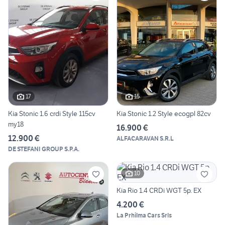
17
15
Kia Stonic 1.6 crdi Style 115cv
Kia Stonic 1.2 Style ecogpl 82cv
my18
16.900 €
12.900 €
ALFACARAVAN S.R.L
DE STEFANI GROUP S.P.A.
10
Kia Rio 1.4 CRDi WGT 5p. EX
4.200 €
La Prhilma Cars Srls