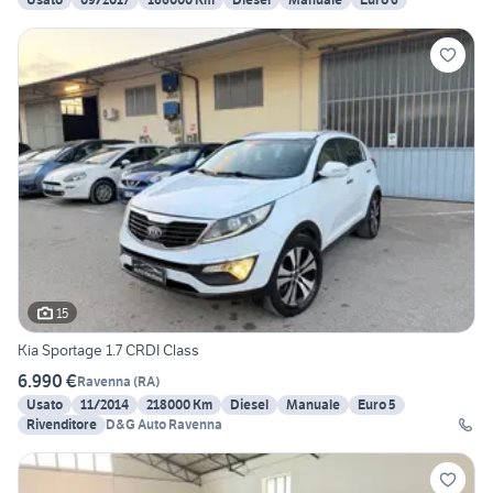
15
Kia Sportage 1.7 CRDI Class
6.990 €
Ravenna
(
RA
)
Usato
11/2014
218000 Km
Diesel
Manuale
Euro 5
Rivenditore
D&G Auto Ravenna