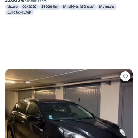
15.000 €
Ravenna
(
RA
)
Usato
02/2020
89000 Km
Mild Hybrid Diesel
Manuale
Euro 6d-TEMP