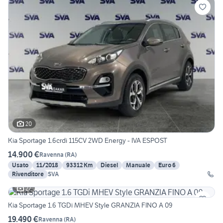
20
Kia Sportage 1.6crdi 115CV 2WD Energy - IVA ESPOST
14.900 €
Ravenna
(
RA
)
Usato
11/2018
93312 Km
Diesel
Manuale
Euro 6
Rivenditore
SVA
27
Kia Sportage 1.6 TGDi MHEV Style GRANZIA FINO A 09
19.490 €
Ravenna
(
RA
)