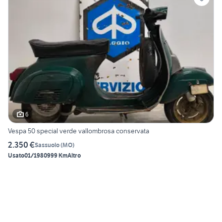
6
Vespa 50 special verde vallombrosa conservata
2.350 €
Sassuolo
(
MO
)
Usato
01/1980
999 Km
Altro