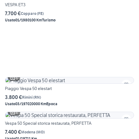
VESPA ET3
7.700 €
Copparo
(
FE
)
Usato
01/1980
100 Km
Turismo
6
Piaggio Vespa 50 elestart
3.800 €
Rimini
(
RN
)
Usato
03/1970
20000 Km
Epoca
6
Vespa 50 Special storica restaurata, PERFETTA
7.400 €
Modena
(
MO
)
Usato
01/1971
1 Km