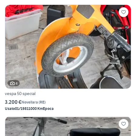
4
vespa 50 special
3.200 €
Novellara
(
RE
)
Usato
01/1981
1000 Km
Epoca