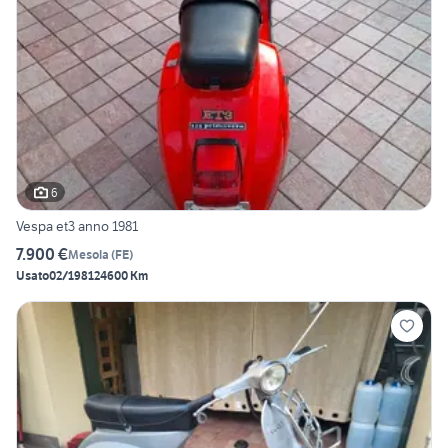
6
Vespa et3 anno 1981
7.900 €
Mesola
(
FE
)
Usato
02/1981
24600 Km