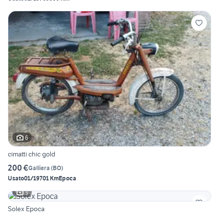
6
cimatti chic gold
200 €
Galliera
(
BO
)
Usato
01/1970
1 Km
Epoca
3
Solex Epoca