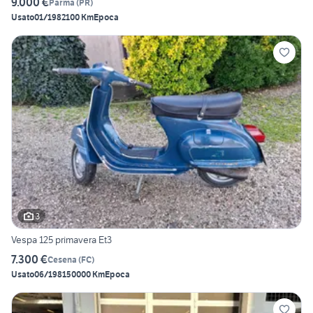
9.000 €
Parma
(
PR
)
Usato
01/1982
100 Km
Epoca
3
Vespa 125 primavera Et3
7.300 €
Cesena
(
FC
)
Usato
06/1981
50000 Km
Epoca