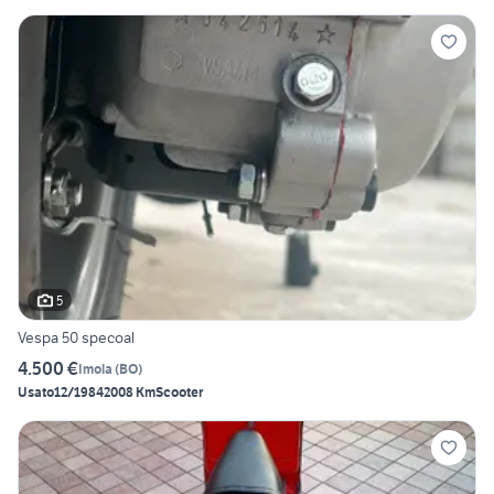
5
Vespa 50 specoal
4.500 €
Imola
(
BO
)
Usato
12/1984
2008 Km
Scooter