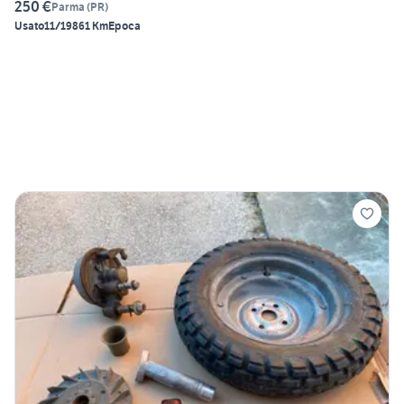
250 €
Parma
(
PR
)
Usato
11/1986
1 Km
Epoca