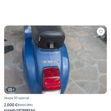
4
Vespa 50 special
2.000 €
Rimini
(
RN
)
Usato
01/1970
9999 Km