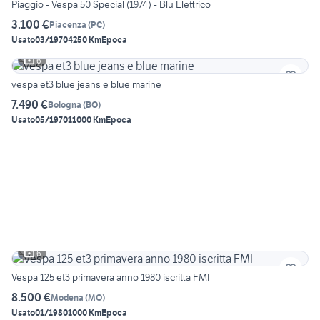
Piaggio - Vespa 50 Special (1974) - Blu Elettrico
3.100 €
Piacenza
(
PC
)
Usato
03/1970
4250 Km
Epoca
6
vespa et3 blue jeans e blue marine
7.490 €
Bologna
(
BO
)
Usato
05/1970
11000 Km
Epoca
6
Vespa 125 et3 primavera anno 1980 iscritta FMI
8.500 €
Modena
(
MO
)
Usato
01/1980
1000 Km
Epoca