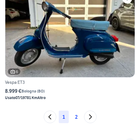
6
Vespa ET3
8.999 €
Bologna
(
BO
)
Usato
07/1978
1 Km
Altro
1
2