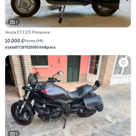
4
Vespa ET3 125 Primavera
10.000 €
Parma
(
PR
)
Usato
07/1970
25000 Km
Epoca
5