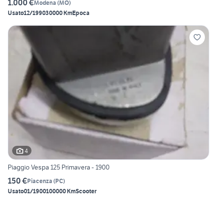
1.000 €
Modena
(
MO
)
Usato
12/1990
30000 Km
Epoca
4
Piaggio Vespa 125 Primavera - 1900
150 €
Piacenza
(
PC
)
Usato
01/1900
100000 Km
Scooter