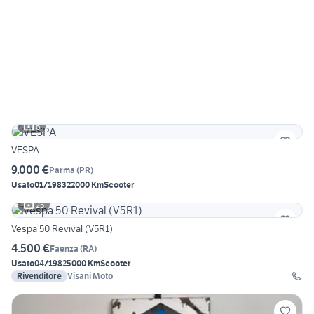
6
VESPA
9.000 €
Parma
(
PR
)
Usato
01/1983
22000 Km
Scooter
25
Vespa 50 Revival (V5R1)
4.500 €
Faenza
(
RA
)
Usato
04/1982
5000 Km
Scooter
Rivenditore
Visani Moto