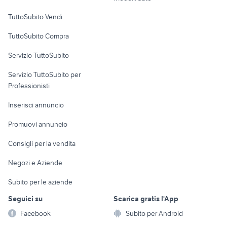
vespa moto
Case vacanza
Piacenza provincia
TuttoSubito Vendi
Uffici e Locali
TuttoSubito Compra
commerciali
Servizio TuttoSubito
elettronica
per la casa e la
sports e hobby
Servizio TuttoSubito per
persona
Informatica
Animali
Professionisti
Arredamento e
Console e
Accessori per
Casalinghi
Inserisci annuncio
Videogiochi
animali
Elettrodomestici
Promuovi annuncio
Audio/Video
Musica e Film
Giardino e Fai da te
Consigli per la vendita
Fotografia
Libri e Riviste
Abbigliamento e
Negozi e Aziende
Telefonia
Strumenti Musicali
Accessori
Subito per le aziende
Sports
Tutto per i bambini
Seguici su
Scarica gratis l'App
Biciclette
Facebook
Subito per Android
Collezionismo