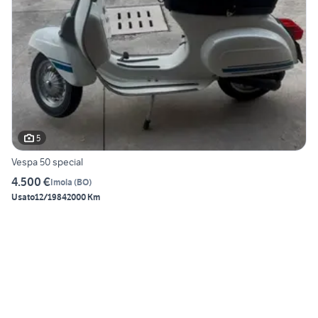
5
Vespa 50 special
4.500 €
Imola
(
BO
)
Usato
12/1984
2000 Km