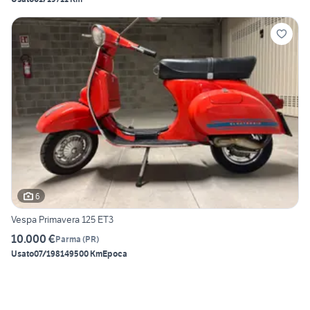
6
Vespa Primavera 125 ET3
10.000 €
Parma
(
PR
)
Usato
07/1981
49500 Km
Epoca