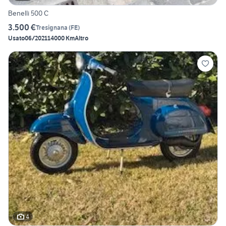
Benelli 500 C
3.500 €
Tresignana
(
FE
)
Usato
06/2021
14000 Km
Altro
4