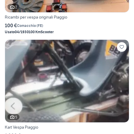
2
Ricambi per vespa originali Piaggio
100 €
Comacchio
(
FE
)
Usato
04/1930
100 Km
Scooter
5
Kart Vespa Piaggio