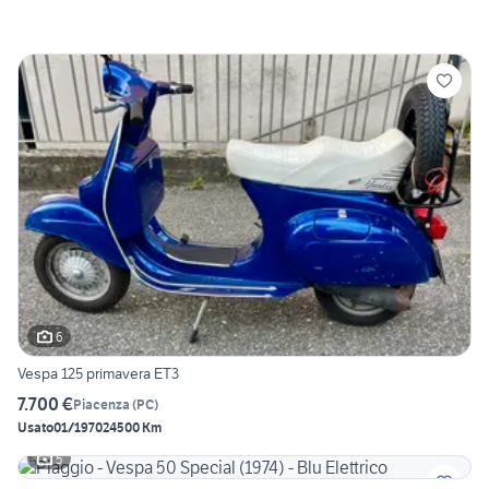
6
Vespa 125 primavera ET3
7.700 €
Piacenza
(
PC
)
Usato
01/1970
24500 Km
5