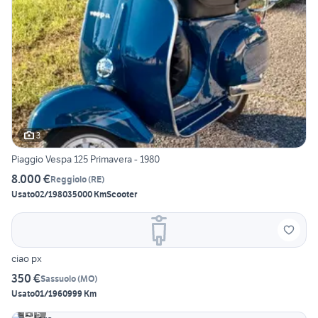
3
Piaggio Vespa 125 Primavera - 1980
8.000 €
Reggiolo
(
RE
)
Usato
02/1980
35000 Km
Scooter
ciao px
350 €
Sassuolo
(
MO
)
Usato
01/1960
999 Km
5