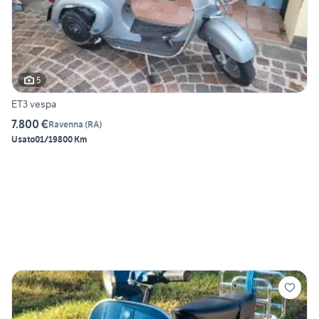
5
ET3 vespa
7.800 €
Ravenna
(
RA
)
Usato
01/1980
0 Km