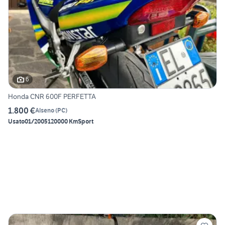
6
Honda CNR 600F PERFETTA
1.800 €
Alseno
(
PC
)
Usato
01/2005
120000 Km
Sport