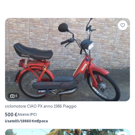
6
ciclomotore CIAO PX anno 1986 Piaggio
500 €
Alseno
(
PC
)
Usato
03/1986
0 Km
Epoca