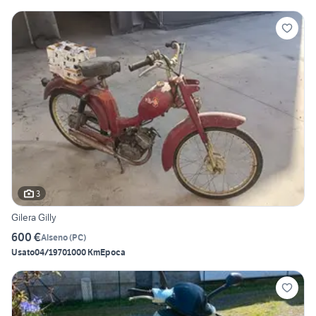
3
Gilera Gilly
600 €
Alseno
(
PC
)
Usato
04/1970
1000 Km
Epoca