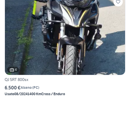
4
QJ SRT 800sx
6.500 €
Alseno
(
PC
)
Usato
08/2024
1400 Km
Cross / Enduro