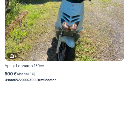
4
Aprilia Leonardo 150cc
600 €
Alseno
(
PC
)
Usato
05/2000
23000 Km
Scooter