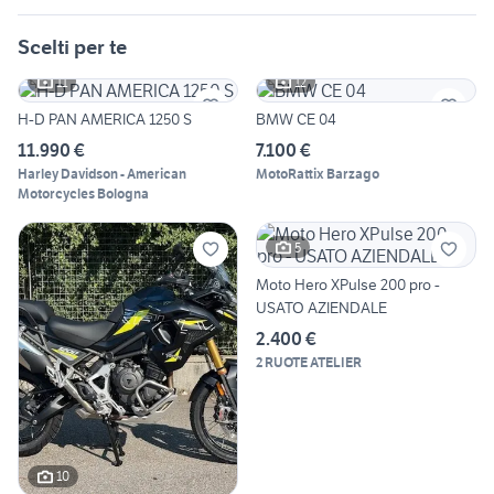
Scelti per te
11
12
H-D PAN AMERICA 1250 S
BMW CE 04
11.990 €
7.100 €
Harley Davidson - American
MotoRattix Barzago
Motorcycles Bologna
5
Moto Hero XPulse 200 pro -
USATO AZIENDALE
2.400 €
2 RUOTE ATELIER
10