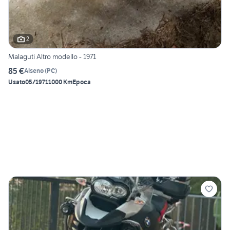
2
Malaguti Altro modello - 1971
85 €
Alseno
(
PC
)
Usato
05/1971
1000 Km
Epoca