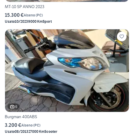
MT-10 SP ANNO 2023
15.300 €
Alseno
(
PC
)
Usato
10/2023
9000 Km
Sport
6
Burgman 400ABS
3.200 €
Alseno
(
PC
)
Usato
08/2013
27000 Km
Scooter