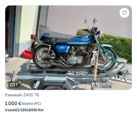
5
Kawasaki Z400 '76
1.000 €
Alseno
(
PC
)
Usato
02/1981
8000 Km