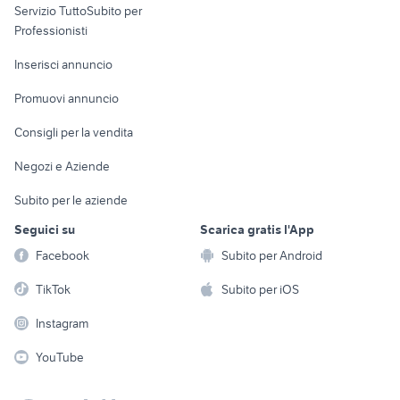
Servizio TuttoSubito per
persona
Informatica
Animali
Professionisti
Arredamento e
Console e
Accessori per
Casalinghi
Inserisci annuncio
Videogiochi
animali
Elettrodomestici
Promuovi annuncio
Audio/Video
Musica e Film
Giardino e Fai da te
Consigli per la vendita
Fotografia
Libri e Riviste
Abbigliamento e
Negozi e Aziende
Telefonia
Strumenti Musicali
Accessori
Subito per le aziende
Sports
Tutto per i bambini
Seguici su
Scarica gratis l'App
Biciclette
Facebook
Subito per Android
Collezionismo
TikTok
Subito per iOS
Instagram
YouTube