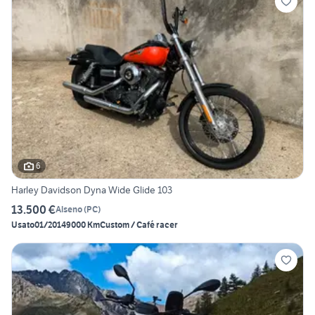
6
Harley Davidson Dyna Wide Glide 103
13.500 €
Alseno
(
PC
)
Usato
01/2014
9000 Km
Custom / Café racer