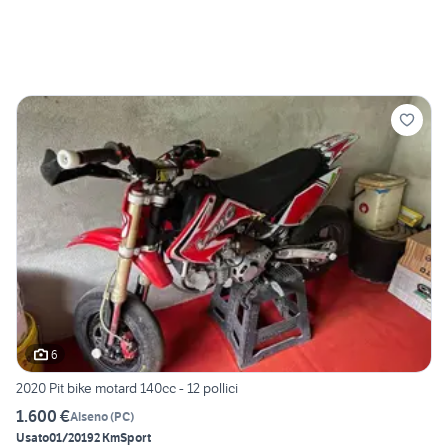
6
2020 Pit bike motard 140cc - 12 pollici
1.600 €
Alseno
(
PC
)
Usato
01/2019
2 Km
Sport