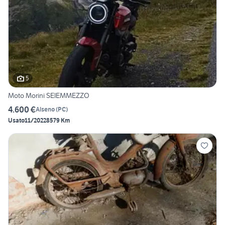
5
Moto Morini SEIEMMEZZO
4.600 €
Alseno
(
PC
)
Usato
11/2022
8579 Km