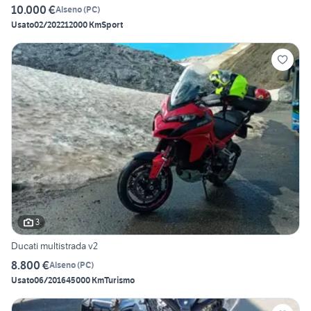
10.000 €
Alseno
(
PC
)
Usato
02/2022
12000 Km
Sport
3
Ducati multistrada v2
8.800 €
Alseno
(
PC
)
Usato
06/2016
45000 Km
Turismo