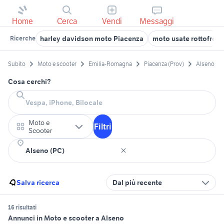
Home
Cerca
Vendi
Messaggi
harley davidson moto Piacenza
moto usate rottofren
Ricerche
Subito
Moto e scooter
Emilia-Romagna
Piacenza (Prov)
Alseno
Cosa cerchi?
Moto e
Filtri
Scooter
Salva ricerca
Dal più recente
16 risultati
Annunci in Moto e scooter a Alseno