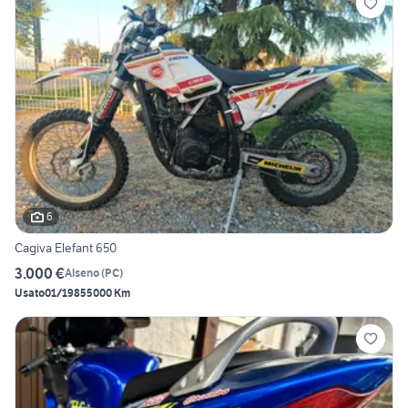
6
Cagiva Elefant 650
3.000 €
Alseno
(
PC
)
Usato
01/1985
5000 Km