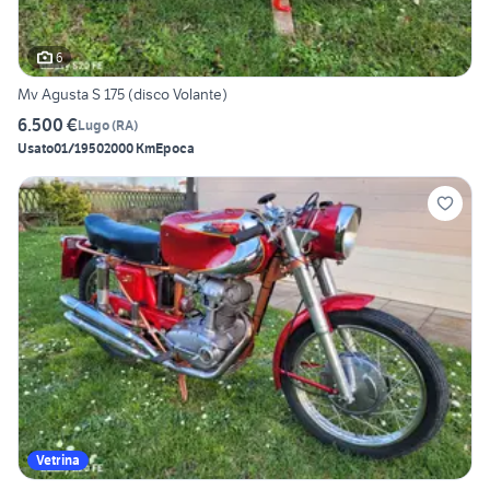
6
Mv Agusta S 175 (disco Volante)
6.500 €
Lugo
(
RA
)
Usato
01/1950
2000 Km
Epoca
Vetrina