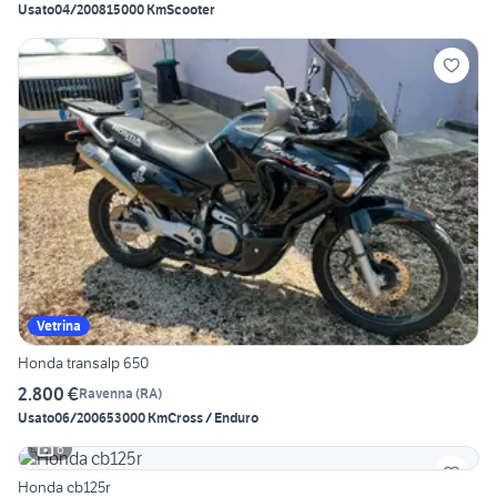
Usato
04/2008
15000 Km
Scooter
Vetrina
Honda transalp 650
2.800 €
Ravenna
(
RA
)
Usato
06/2006
53000 Km
Cross / Enduro
6
Honda cb125r