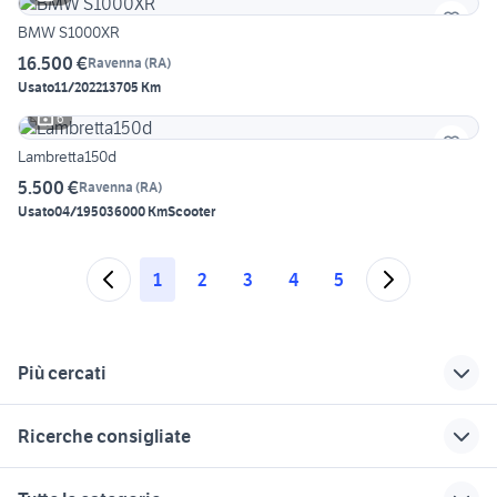
BMW S1000XR
16.500 €
Ravenna
(
RA
)
Usato
11/2022
13705 Km
6
Lambretta150d
5.500 €
Ravenna
(
RA
)
Usato
04/1950
36000 Km
Scooter
1
2
3
4
5
Più cercati
Correlati
Richerche simili
Suggerimenti
Ricerche consigliate
moto usate castel
yamaha misano
moto usate santa
bolognese
adriatico
sofia
suzuki gsx s 750 usata
cagiva mito 125 usata