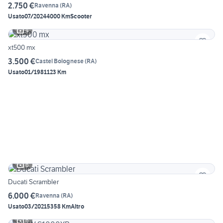
2.750 €
Ravenna
(
RA
)
Usato
07/2024
4000 Km
Scooter
4
xt500 mx
3.500 €
Castel Bolognese
(
RA
)
Usato
01/1981
123 Km
6
Ducati Scrambler
6.000 €
Ravenna
(
RA
)
Usato
03/2021
5358 Km
Altro
6