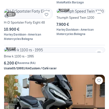
MotoRattix Barzago
15
9
Triumph Speed Twin 1200
H-D Sportster Forty Eight 48
7.900 €
10.900 €
Harley Davidson - American
Motorcycles Bologna
Harley Davidson - American
Motorcycles Bologna
6
Bmw k 1100 rs - 1995
6.200 €
Ravenna
(
RA
)
Usato
03/1995
1 Km
Custom / Café racer