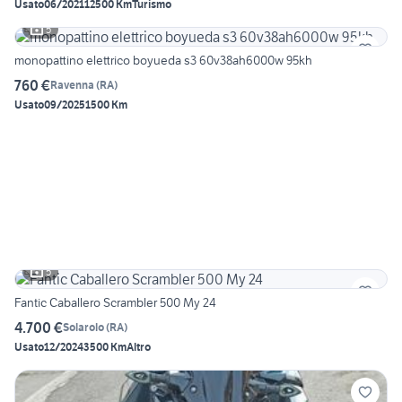
Usato
06/2021
12500 Km
Turismo
5
monopattino elettrico boyueda s3 60v38ah6000w 95kh
760 €
Ravenna
(
RA
)
Usato
09/2025
1500 Km
5
Fantic Caballero Scrambler 500 My 24
4.700 €
Solarolo
(
RA
)
Usato
12/2024
3500 Km
Altro