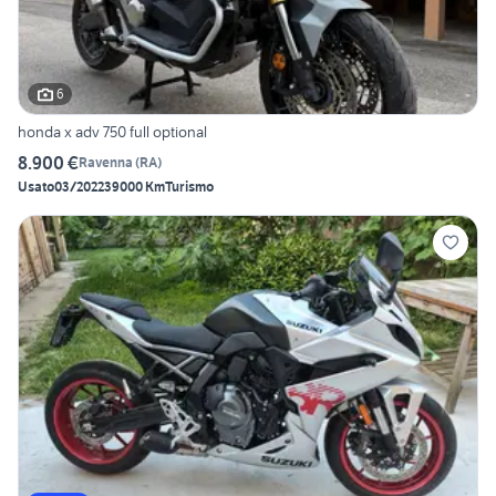
6
honda x adv 750 full optional
8.900 €
Ravenna
(
RA
)
Usato
03/2022
39000 Km
Turismo