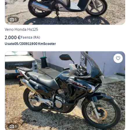
6
Veno Honda Hs125
2.000 €
Faenza
(
RA
)
Usato
05/2009
11900 Km
Scooter
6