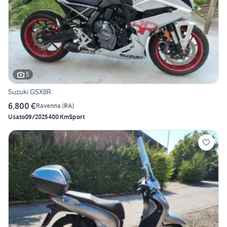
5
Suzuki GSX8R
6.800 €
Ravenna
(
RA
)
Usato
09/2025
400 Km
Sport