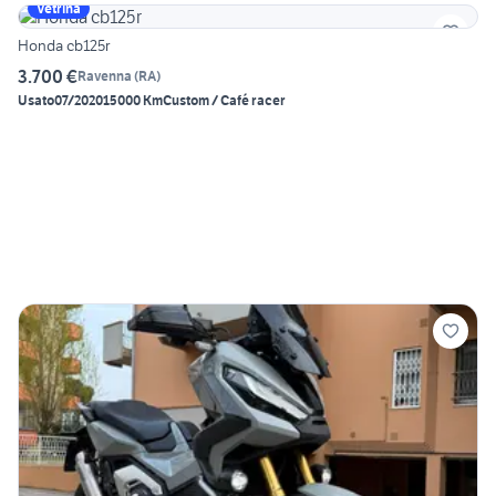
Vetrina
Honda cb125r
3.700 €
Ravenna
(
RA
)
Usato
07/2020
15000 Km
Custom / Café racer