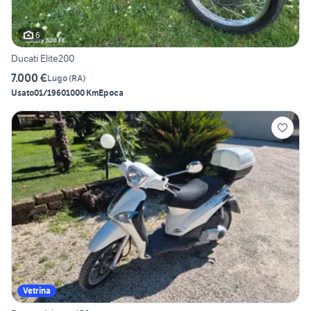
6
Ducati Elite200
7.000 €
Lugo
(
RA
)
Usato
01/1960
1000 Km
Epoca
Vetrina