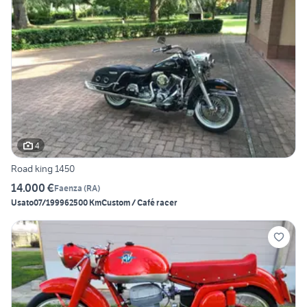
4
Road king 1450
14.000 €
Faenza
(
RA
)
Usato
07/1999
62500 Km
Custom / Café racer