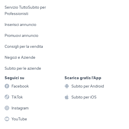
elettronica
per la casa e la
sports e hobby
Servizio TuttoSubito per
persona
Informatica
Animali
Professionisti
Arredamento e
Console e
Accessori per
Casalinghi
Inserisci annuncio
Videogiochi
animali
Elettrodomestici
Promuovi annuncio
Audio/Video
Musica e Film
Giardino e Fai da te
Consigli per la vendita
Fotografia
Libri e Riviste
Abbigliamento e
Negozi e Aziende
Telefonia
Strumenti Musicali
Accessori
Subito per le aziende
Sports
Tutto per i bambini
Seguici su
Scarica gratis l'App
Biciclette
Facebook
Subito per Android
Collezionismo
TikTok
Subito per iOS
Instagram
YouTube