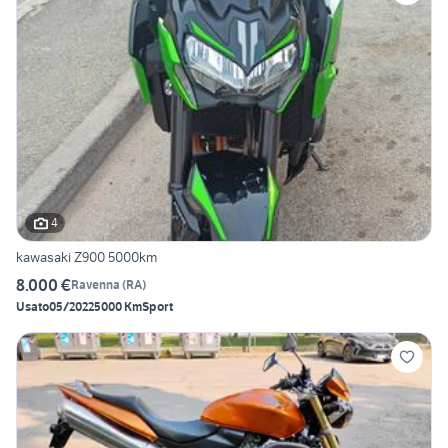
4
kawasaki Z900 5000km
8.000 €
Ravenna
(
RA
)
Usato
05/2022
5000 Km
Sport