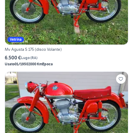
Vetrina
Mv Agusta S 175 (disco Volante)
6.500 €
Lugo
(
RA
)
Usato
01/1950
2000 Km
Epoca