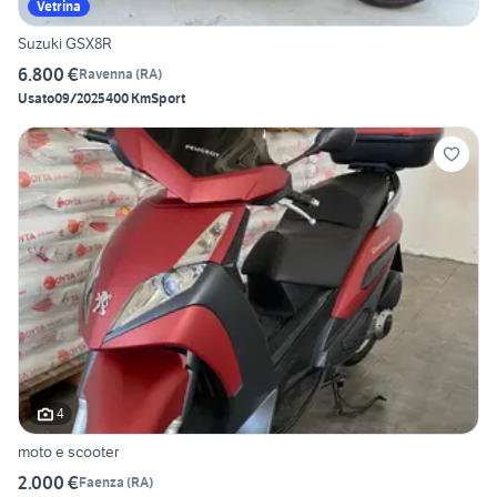
Vetrina
Suzuki GSX8R
6.800 €
Ravenna
(
RA
)
Usato
09/2025
400 Km
Sport
4
moto e scooter
2.000 €
Faenza
(
RA
)