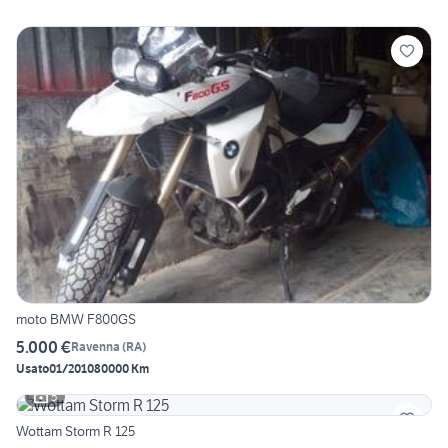
moto BMW F800GS
5.000 €
Ravenna
(
RA
)
Usato
01/2010
80000 Km
5
Wottam Storm R 125