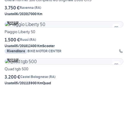
3.750 €
Ravenna
(
RA
)
Usato
06/2020
17000 Km
6
Piaggio Liberty 50
1.500 €
Russi
(
RA
)
Usato
05/2018
12400 Km
Scooter
Rivenditore
BIKE MOTOR CENTER
6
Quad tgb 500
3.200 €
Castel Bolognese
(
RA
)
Usato
05/2011
15900 Km
Quad