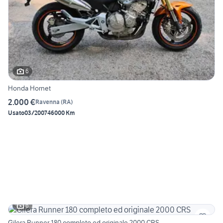
6
Honda Hornet
2.000 €
Ravenna
(
RA
)
Usato
03/2007
46000 Km
6
Gilera Runner 180 completo ed originale 2000 CRS