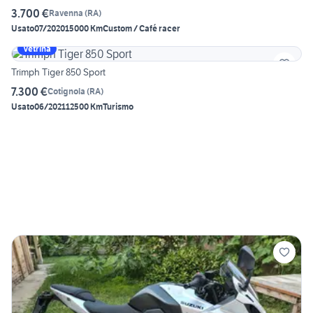
3.700 €
Ravenna
(
RA
)
Usato
07/2020
15000 Km
Custom / Café racer
Vetrina
Trimph Tiger 850 Sport
7.300 €
Cotignola
(
RA
)
Usato
06/2021
12500 Km
Turismo