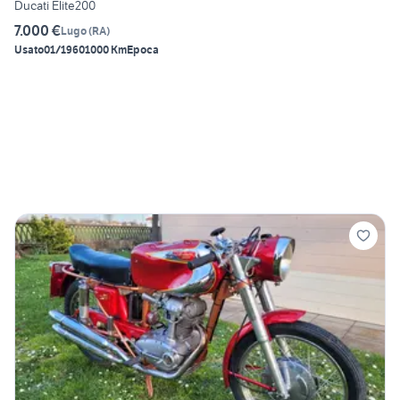
Ducati Elite200
7.000 €
Lugo
(
RA
)
Usato
01/1960
1000 Km
Epoca