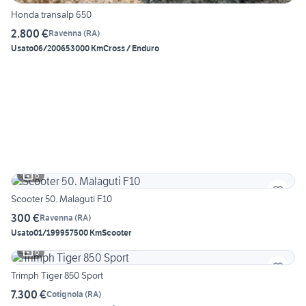
Honda transalp 650
2.800 €
Ravenna
(
RA
)
Usato
06/2006
53000 Km
Cross / Enduro
6
Scooter 50. Malaguti F10
300 €
Ravenna
(
RA
)
Usato
01/1999
57500 Km
Scooter
6
Trimph Tiger 850 Sport
7.300 €
Cotignola
(
RA
)