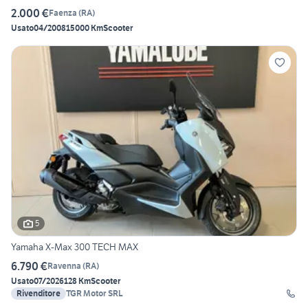
2.000 €
Faenza
(
RA
)
Usato
04/2008
15000 Km
Scooter
5
Yamaha X-Max 300 TECH MAX
6.790 €
Ravenna
(
RA
)
Usato
07/2026
128 Km
Scooter
Rivenditore
TGR Motor SRL