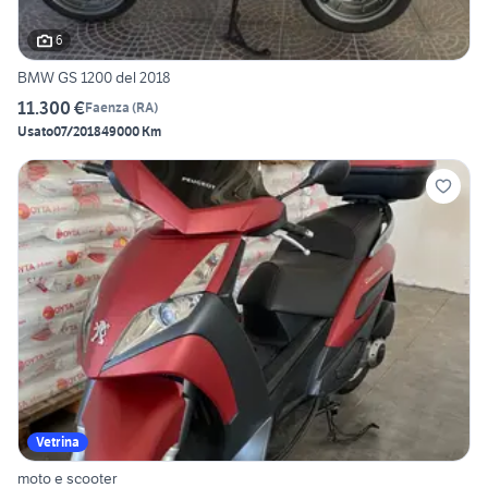
6
BMW GS 1200 del 2018
11.300 €
Faenza
(
RA
)
Usato
07/2018
49000 Km
Vetrina
moto e scooter