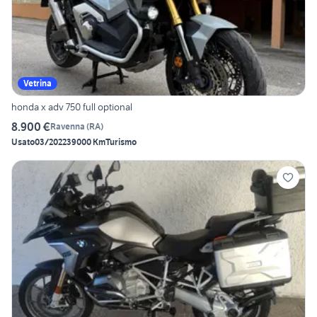
Vetrina
honda x adv 750 full optional
8.900 €
Ravenna
(
RA
)
Usato
03/2022
39000 Km
Turismo