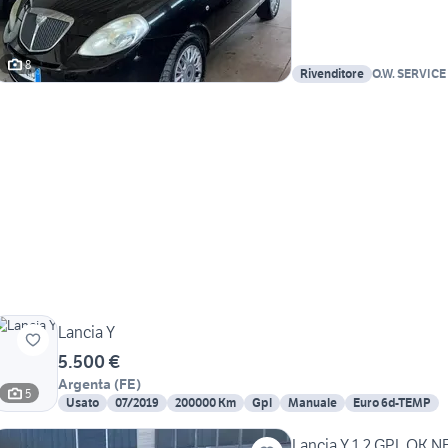
8
Rivenditore
Lancia Y
5.500 €
Argenta
(
FE
)
5
Usato
07/2019
200000 Km
Gpl
Manuale
Euro 6d-TEMP
Lancia Y 1.2 GPL OK N