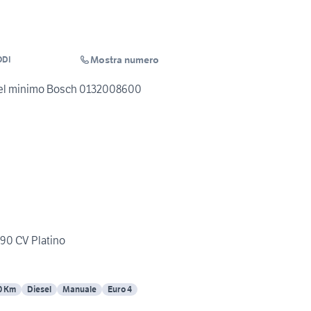
Mostra numero
ODI
Valvola Regolazione del minimo Bosch 0132008600
 90 CV Platino
0 Km
Diesel
Manuale
Euro 4