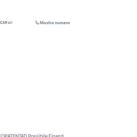
Mostra numero
O.W. SERVICE CAR srl
EOPATENTATI Possibile Finanzi