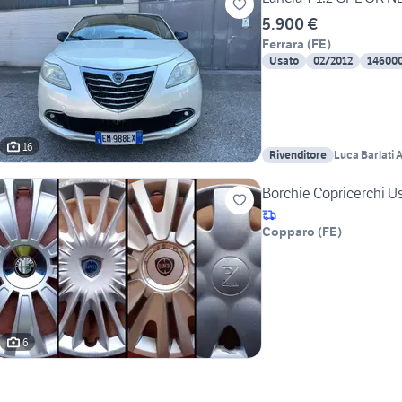
5.900 €
Ferrara
(
FE
)
Usato
02/2012
14600
16
Rivenditore
Luca Barlati 
Borchie Copricerchi U
Copparo
(
FE
)
6