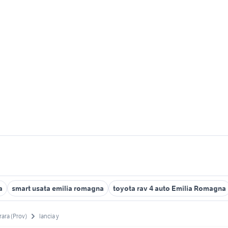
a
smart usata emilia romagna
toyota rav 4 auto Emilia Romagna
rara (Prov)
lancia y