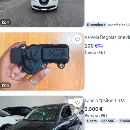
9
Rivenditore
Autofficina L
100 €
Cento
(
FE
)
5
Lancia Ypsilon 1.3 MJT
2.500 €
Ferrara
(
FE
)
Usato
06/2007
22000