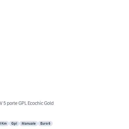
CV 5 porte GPL Ecochic Gold
0 Km
Gpl
Manuale
Euro 6