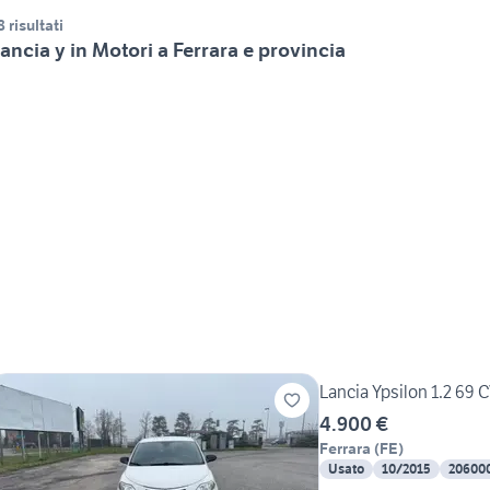
8 risultati
ancia y in Motori a Ferrara e provincia
Lancia Ypsilon 1.2 69 
4.900 €
Ferrara
(
FE
)
Usato
10/2015
20600