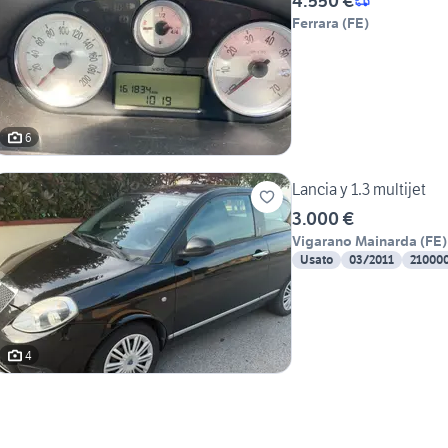
4.550 €
Ferrara
(
FE
)
6
Lancia y 1.3 multijet
3.000 €
Vigarano Mainarda
(
FE
)
Usato
03/2011
21000
4