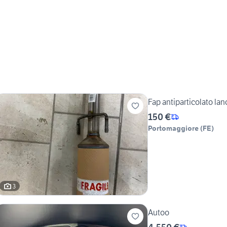
Fap antiparticolato lan
150 €
Portomaggiore
(
FE
)
3
Autoo