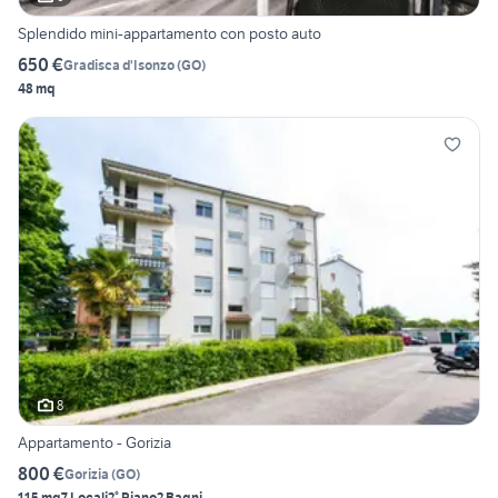
Splendido mini-appartamento con posto auto
650 €
Gradisca d'Isonzo
(
GO
)
48 mq
8
Appartamento - Gorizia
800 €
Gorizia
(
GO
)
115 mq
7 Locali
2° Piano
2 Bagni