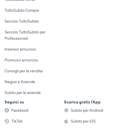
lentini
Giovanni Campano
provincia
Uffici e Locali
TuttoSubito Compra
commerciali
Servizio TuttoSubito
elettronica
per la casa e la
sports e hobby
Servizio TuttoSubito per
persona
Informatica
Animali
Professionisti
Arredamento e
Console e
Accessori per
Casalinghi
Inserisci annuncio
Videogiochi
animali
Elettrodomestici
Promuovi annuncio
Audio/Video
Musica e Film
Giardino e Fai da te
Consigli per la vendita
Fotografia
Libri e Riviste
Abbigliamento e
Negozi e Aziende
Telefonia
Strumenti Musicali
Accessori
Subito per le aziende
Sports
Tutto per i bambini
Seguici su
Scarica gratis l'App
Biciclette
Facebook
Subito per Android
Collezionismo
TikTok
Subito per iOS