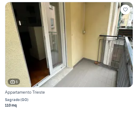
6
Appartamento Trieste
Sagrado
(
GO
)
110 mq