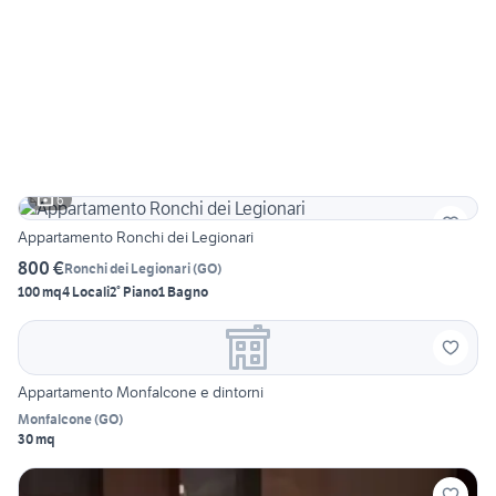
6
Appartamento Ronchi dei Legionari
800 €
Ronchi dei Legionari
(
GO
)
100 mq
4 Locali
2° Piano
1 Bagno
Appartamento Monfalcone e dintorni
Monfalcone
(
GO
)
30 mq