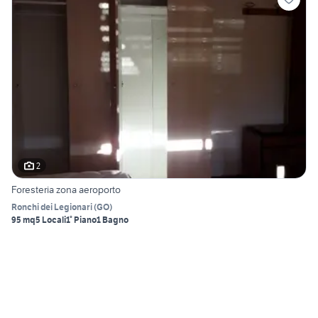
2
Foresteria zona aeroporto
Ronchi dei Legionari
(
GO
)
95 mq
5 Locali
1° Piano
1 Bagno