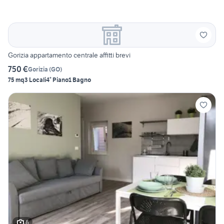
Gorizia appartamento centrale affitti brevi
750 €
Gorizia
(
GO
)
75 mq
3 Locali
4° Piano
1 Bagno
6