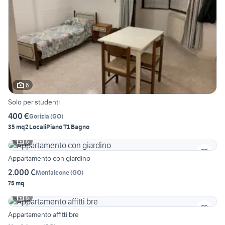
6
Solo per studenti
400 €
Gorizia
(
GO
)
35 mq
2 Locali
Piano T
1 Bagno
6
Appartamento con giardino
2.000 €
Monfalcone
(
GO
)
75 mq
6
Appartamento affitti bre