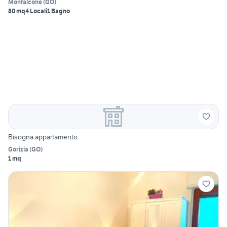
Monfalcone
(
GO
)
80 mq
4 Locali
1 Bagno
Bisogna appartamento
Gorizia
(
GO
)
1 mq