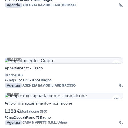
Agenzia
AGENZIA IMMOBILIARE GROSSO
20
Appartamento - Grado
Grado
(
GO
)
75 mq
3 Locali
1° Piano
1 Bagno
Agenzia
AGENZIA IMMOBILIARE GROSSO
4
Ampio mini appartamento - monfalcone
1.200 €
Monfalcone
(
GO
)
70 mq
2 Locali
Piano T
1 Bagno
Agenzia
CASA & AFFITTI S.R.L. Udine