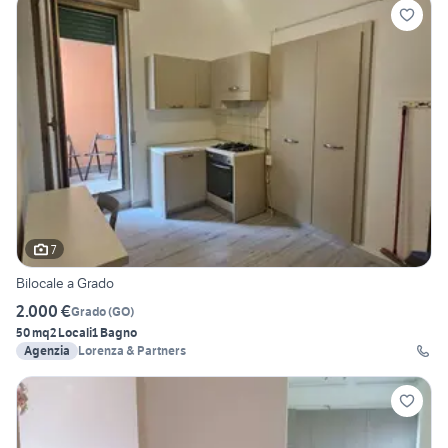
7
Bilocale a Grado
2.000 €
Grado
(
GO
)
50 mq
2 Locali
1 Bagno
Agenzia
Lorenza & Partners