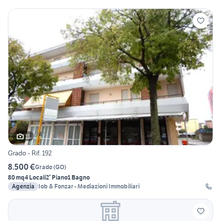
11
Grado - Rif. 192
8.500 €
Grado
(
GO
)
80 mq
4 Locali
2° Piano
1 Bagno
Agenzia
Iob & Fonzar - Mediazioni Immobiliari