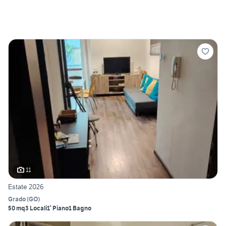
11
Estate 2026
Grado
(
GO
)
50 mq
3 Locali
1° Piano
1 Bagno