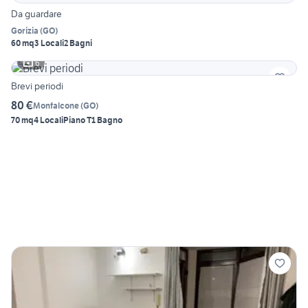
Da guardare
Gorizia
(
GO
)
60 mq
3 Locali
2 Bagni
6
Brevi periodi
80 €
Monfalcone
(
GO
)
70 mq
4 Locali
Piano T
1 Bagno