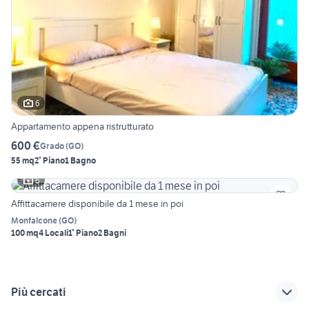
6
Appartamento appena ristrutturato
600 €
Grado
(
GO
)
55 mq
2° Piano
1 Bagno
6
Affittacamere disponibile da 1 mese in poi
Monfalcone
(
GO
)
100 mq
4 Locali
1° Piano
2 Bagni
Più cercati