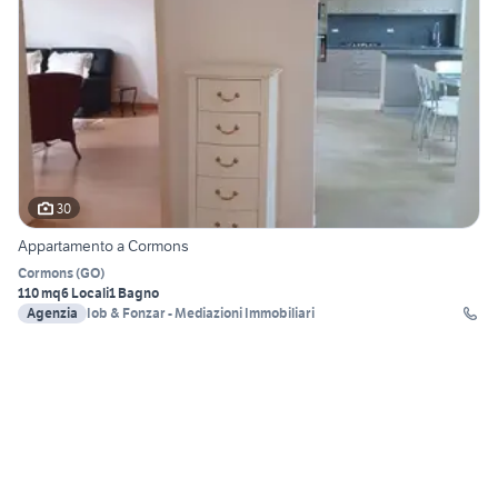
30
Appartamento a Cormons
Cormons
(
GO
)
110 mq
6 Locali
1 Bagno
Agenzia
Iob & Fonzar - Mediazioni Immobiliari