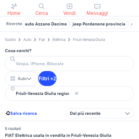
Home
Cerca
Vendi
Messaggi
auto Azzano Decimo
jeep Pordenone provincia
cerc
Ricerche
Subito
Auto
Fiat
Elettrica
Friuli-Venezia Giulia
Cosa cerchi?
Filtri +2
Auto
Salva ricerca
Dal più recente
5 risultati
FIAT Elettrica usata in vendita in Friuli-Venezia Giulia