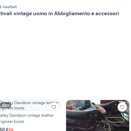
1 risultati
tivali vintage uomo in Abbigliamento e accessori
6
arley Davidson vintage leather
ngineer boots
60 €