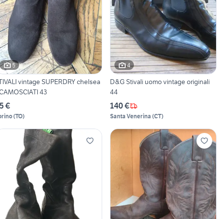
5
4
TIVALI vintage SUPERDRY chelsea
D&G Stivali uomo vintage originali
CAMOSCIATI 43
44
5 €
140 €
orino
(
TO
)
Santa Venerina
(
CT
)