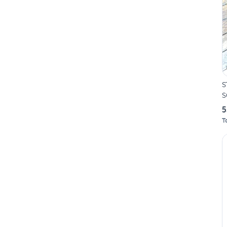
S
S
5
T