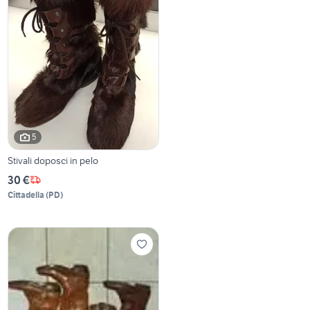
5
Stivali doposci in pelo
30 €
Cittadella
(
PD
)