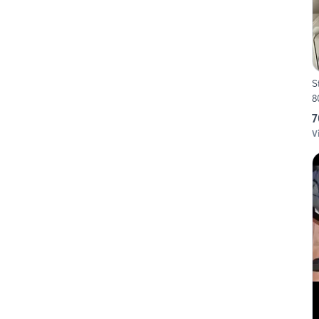
S
8
7
V