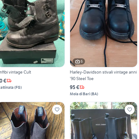
6
nfibi vintage Cult
Harley-Davidson stivali vintage anni
’90 Steel Toe
0 €
95 €
attinata
(
FG
)
Mola di Bari
(
BA
)