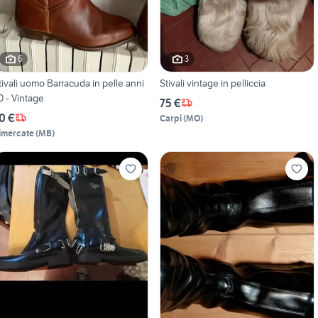
6
3
tivali uomo Barracuda in pelle anni
Stivali vintage in pelliccia
0 - Vintage
75 €
0 €
Carpi
(
MO
)
imercate
(
MB
)