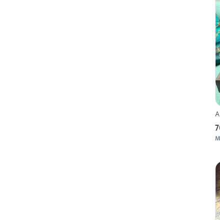
A
7
M