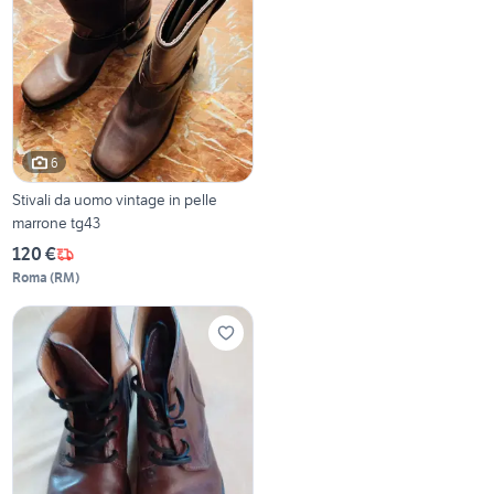
6
Stivali da uomo vintage in pelle
marrone tg43
120 €
Roma
(
RM
)