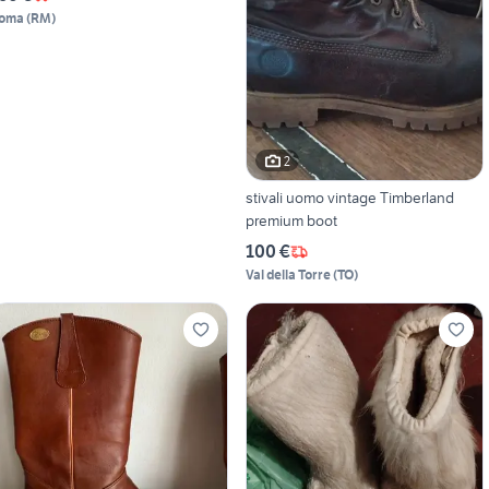
oma
(
RM
)
2
stivali uomo vintage Timberland
premium boot
100 €
Val della Torre
(
TO
)