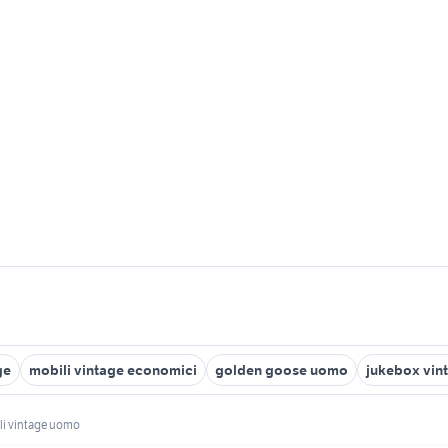
ge
mobili vintage economici
golden goose uomo
jukebox vin
ali vintage uomo