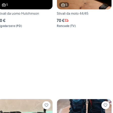
5
5
tivali da uomo Hutchinson
Stivali da moto 44/45
0 €
70 €
igodarzere
(
PD
)
Roncade
(
TV
)