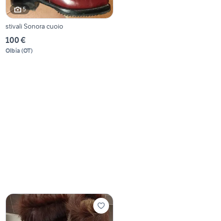
5
stivali Sonora cuoio
100 €
Olbia
(
OT
)