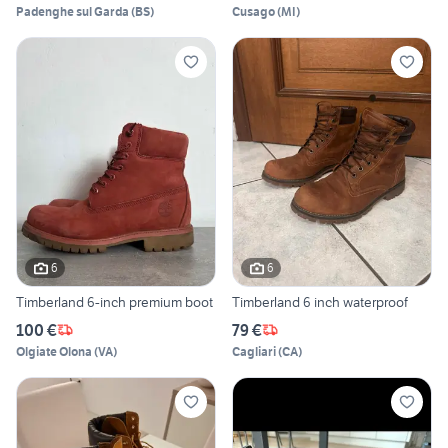
Padenghe sul Garda
(
BS
)
Cusago
(
MI
)
6
6
Timberland 6-inch premium boot
Timberland 6 inch waterproof
100 €
79 €
Olgiate Olona
(
VA
)
Cagliari
(
CA
)