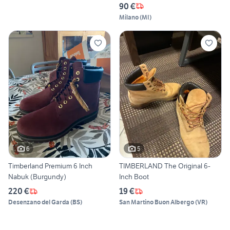
90 €
Milano
(
MI
)
6
5
Timberland Premium 6 Inch
TIMBERLAND The Original 6-
Nabuk (Burgundy)
Inch Boot
220 €
19 €
Desenzano del Garda
(
BS
)
San Martino Buon Albergo
(
VR
)