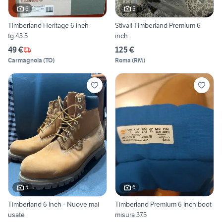
6
5
Timberland Heritage 6 inch
Stivali Timberland Premium 6
tg.43.5
inch
49 €
125 €
Carmagnola
(
TO
)
Roma
(
RM
)
5
6
Timberland 6 Inch - Nuove mai
Timberland Premium 6 Inch boot
usate
misura 37.5