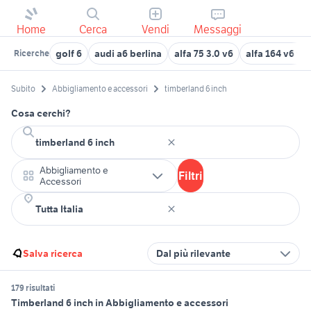
Home
Cerca
Vendi
Messaggi
golf 6
audi a6 berlina
alfa 75 3.0 v6
alfa 164 v6 tu
Ricerche
Subito
Abbigliamento e accessori
timberland 6 inch
Cosa cerchi?
Abbigliamento e
Filtri
Accessori
Salva ricerca
Dal più rilevante
179 risultati
Timberland 6 inch in Abbigliamento e accessori