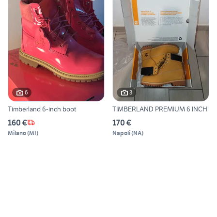
6
3
Timberland 6-inch boot
TIMBERLAND PREMIUM 6 INCH'
160 €
170 €
Milano
(
MI
)
Napoli
(
NA
)