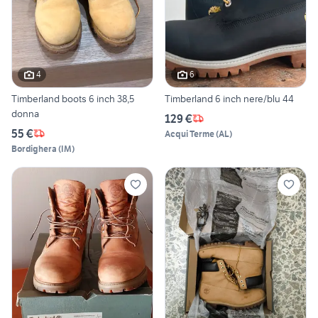
4
6
Timberland boots 6 inch 38,5
Timberland 6 inch nere/blu 44
donna
129 €
55 €
Acqui Terme
(
AL
)
Bordighera
(
IM
)