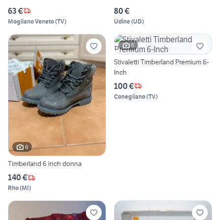
63 €
80 €
Mogliano Veneto
(
TV
)
Udine
(
UD
)
6
Stivaletti Timberland Premium 6-
Inch
100 €
Conegliano
(
TV
)
6
Timberland 6 inch donna
140 €
Rho
(
MI
)