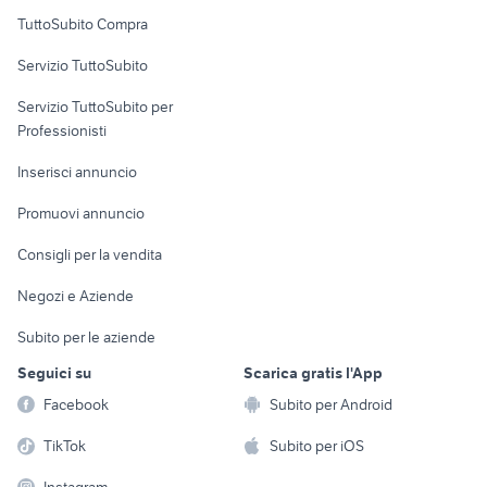
Uffici e Locali
TuttoSubito Compra
commerciali
Servizio TuttoSubito
elettronica
per la casa e la
sports e hobby
Servizio TuttoSubito per
persona
Informatica
Animali
Professionisti
Arredamento e
Console e
Accessori per
Casalinghi
Inserisci annuncio
Videogiochi
animali
Elettrodomestici
Promuovi annuncio
Audio/Video
Musica e Film
Giardino e Fai da te
Consigli per la vendita
Fotografia
Libri e Riviste
Abbigliamento e
Negozi e Aziende
Telefonia
Strumenti Musicali
Accessori
Subito per le aziende
Sports
Tutto per i bambini
Seguici su
Scarica gratis l'App
Biciclette
Facebook
Subito per Android
Collezionismo
TikTok
Subito per iOS