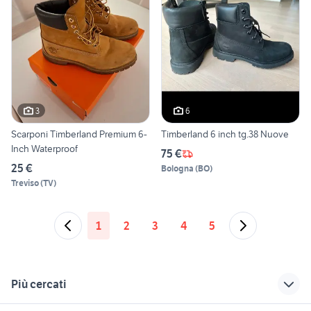
3
6
Scarponi Timberland Premium 6-
Timberland 6 inch tg.38 Nuove
Inch Waterproof
75 €
25 €
Bologna
(
BO
)
Treviso
(
TV
)
1
2
3
4
5
Più cercati