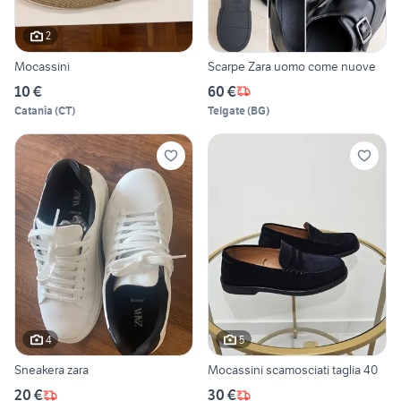
2
Mocassini
Scarpe Zara uomo come nuove
10 €
60 €
Catania
(
CT
)
Telgate
(
BG
)
4
5
Sneakera zara
Mocassini scamosciati taglia 40
20 €
30 €