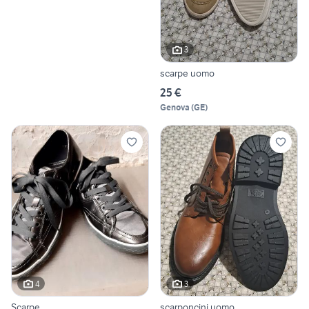
3
scarpe uomo
25 €
Genova
(
GE
)
4
3
Scarpe
scarponcini uomo