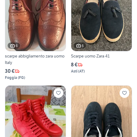
6
6
scarpe abbigliamento zara uomo
Scarpe uomo Zara 41
Italy
8 €
30 €
Asti
(
AT
)
Foggia
(
FG
)