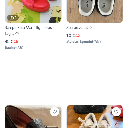
5
Scarpe Zara Man High-Tops
Scarpe Zara 30
Taglia.42
10 €
35 €
Maiolati Spontini
(
AN
)
Bucine
(
AR
)