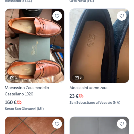
Alessandria
(
AL
)
Orta Nova
(
FG
)
5
3
Mocassino Zara modello
Mocassini uomo zara
Castellano 1920
23 €
160 €
San Sebastiano al Vesuvio
(
NA
)
Sesto San Giovanni
(
MI
)