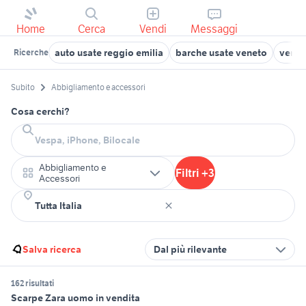
Home
Cerca
Vendi
Messaggi
auto usate reggio emilia
barche usate veneto
vendo 
Ricerche
Subito
Abbigliamento e accessori
Cosa cerchi?
Abbigliamento e
Filtri +3
Accessori
Salva ricerca
Dal più rilevante
162 risultati
Scarpe Zara uomo in vendita