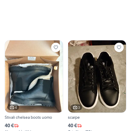
4
3
Stivali chelsea boots uomo
scarpe
40 €
40 €