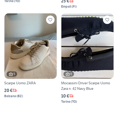
25 €
Torino
(
TO
)
Empoli
(
FI
)
5
6
Scarpe Uomo ZARA
Mocassini Driver Scarpe Uomo
Zara n. 42 Navy Blue
20 €
10 €
Bolzano
(
BZ
)
Torino
(
TO
)