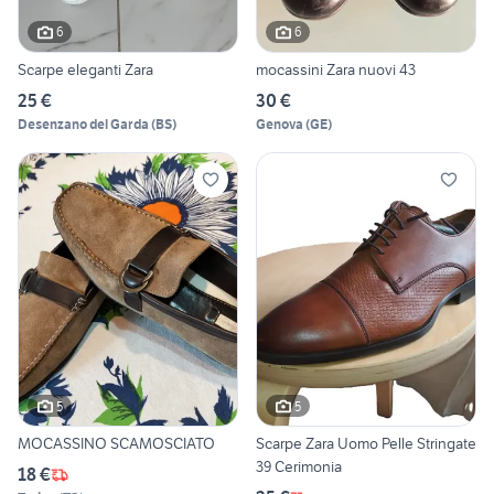
6
6
Scarpe eleganti Zara
mocassini Zara nuovi 43
25 €
30 €
Desenzano del Garda
(
BS
)
Genova
(
GE
)
5
5
MOCASSINO SCAMOSCIATO
Scarpe Zara Uomo Pelle Stringate
39 Cerimonia
18 €