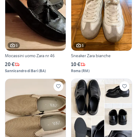
6
6
Mocassini uomo Zara nr 46
Sneaker Zara bianche
20 €
10 €
Sannicandro di Bari
(
BA
)
Roma
(
RM
)