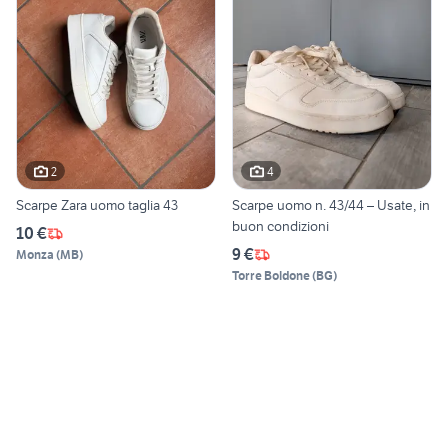
2
4
Scarpe Zara uomo taglia 43
Scarpe uomo n. 43/44 – Usate, in
buon condizioni
10 €
9 €
Monza
(
MB
)
Torre Boldone
(
BG
)