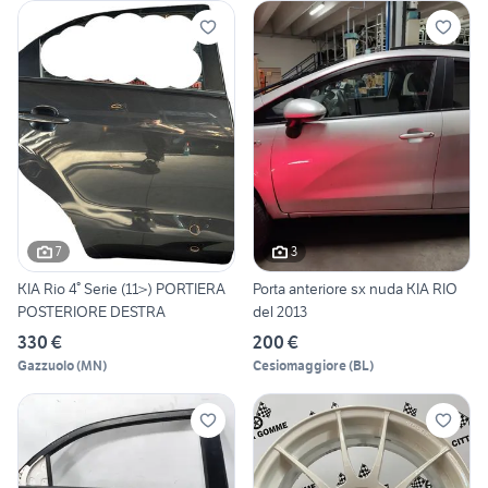
7
3
KIA Rio 4° Serie (11>) PORTIERA
Porta anteriore sx nuda KIA RIO
POSTERIORE DESTRA
del 2013
330 €
200 €
Gazzuolo
(
MN
)
Cesiomaggiore
(
BL
)