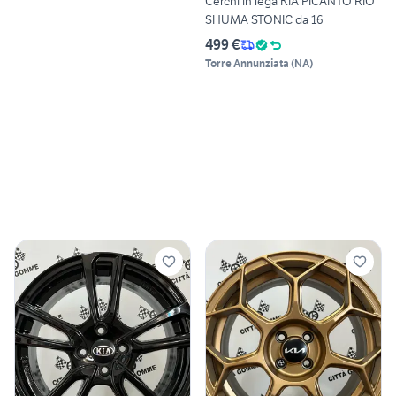
Cerchi in lega KIA PICANTO RIO
SHUMA STONIC da 16
499 €
Torre Annunziata
(
NA
)