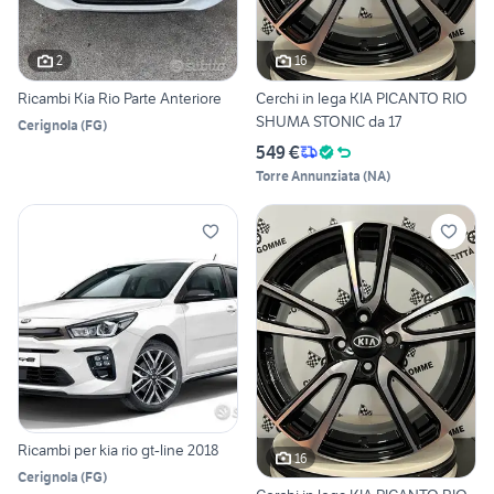
2
16
Ricambi Kia Rio Parte Anteriore
Cerchi in lega KIA PICANTO RIO
SHUMA STONIC da 17
Cerignola
(
FG
)
549 €
Torre Annunziata
(
NA
)
Ricambi per kia rio gt-line 2018
16
Cerignola
(
FG
)