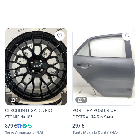
7
7
CERCHI IN LEGA KIA RIO
PORTIERA POSTERIORE
STONIC da 18"
DESTRA KIA Rio Serie
77004H800
879 €
297 €
Torre Annunziata
(
NA
)
Santa Maria la Carita'
(
NA
)