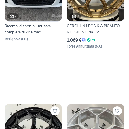
2
9
Ricambi disponibili musata
CERCHI IN LEGA KIA PICANTO
completa di kit airbag
RIO STONIC da 18"
Cerignola
(
FG
)
1.069 €
Torre Annunziata
(
NA
)