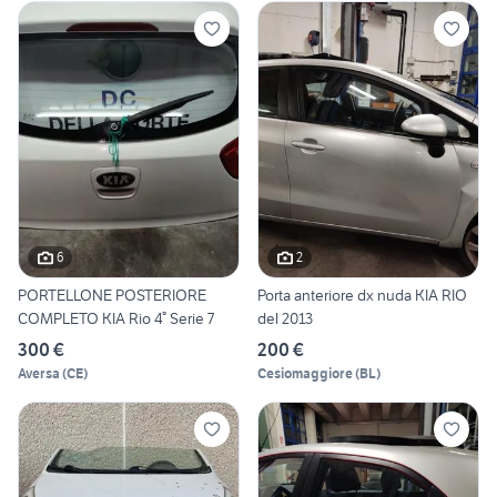
6
2
PORTELLONE POSTERIORE
Porta anteriore dx nuda KIA RIO
COMPLETO KIA Rio 4° Serie 7
del 2013
300 €
200 €
Aversa
(
CE
)
Cesiomaggiore
(
BL
)