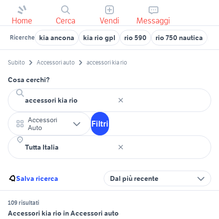
Home
Cerca
Vendi
Messaggi
kia ancona
kia rio gpl
rio 590
rio 750 nautica
ki
Ricerche
Subito
Accessori auto
accessori kia rio
Cosa cerchi?
Accessori
Filtri
Auto
Salva ricerca
Dal più recente
109 risultati
Accessori kia rio in Accessori auto