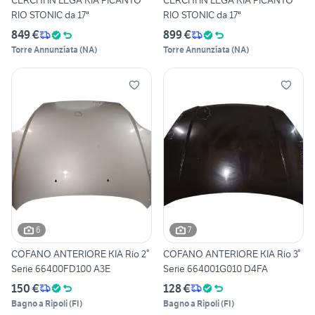
CERCHI IN LEGA KIA PICANTO
CERCHI IN LEGA KIA PICANTO
RIO STONIC da 17"
RIO STONIC da 17"
849 €
899 €
Torre Annunziata
(
NA
)
Torre Annunziata
(
NA
)
6
7
COFANO ANTERIORE KIA Rio 2°
COFANO ANTERIORE KIA Rio 3°
Serie 66400FD100 A3E
Serie 664001G010 D4FA
150 €
128 €
Bagno a Ripoli
(
FI
)
Bagno a Ripoli
(
FI
)