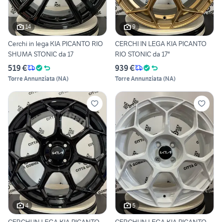
14
9
Cerchi in lega KIA PICANTO RIO
CERCHI IN LEGA KIA PICANTO
SHUMA STONIC da 17
RIO STONIC da 17"
519 €
939 €
Torre Annunziata
(
NA
)
Torre Annunziata
(
NA
)
4
5