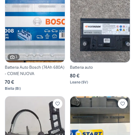
3
Batteria Auto Bosch (74Ah 680A)
Batteria auto
- COME NUOVA
80 €
70 €
Loano
(
SV
)
Biella
(
BI
)