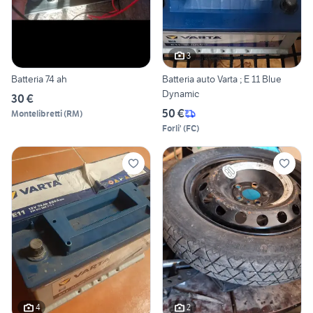
3
Batteria 74 ah
Batteria auto Varta ; E 11 Blue
Dynamic
30 €
50 €
Montelibretti
(
RM
)
Forli'
(
FC
)
4
2