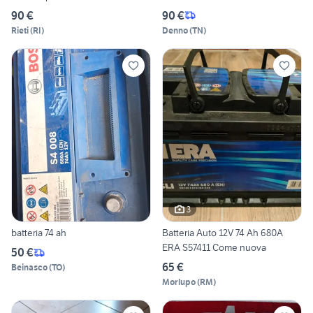
90 €
90 €
Rieti
(
RI
)
Denno
(
TN
)
3
batteria 74 ah
Batteria Auto 12V 74 Ah 680A
ERA S57411 Come nuova
50 €
65 €
Beinasco
(
TO
)
Morlupo
(
RM
)