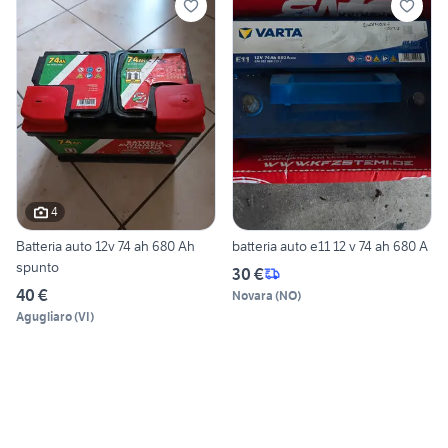
4
Batteria auto 12v 74 ah 680 Ah
batteria auto e11 12 v 74 ah 680 A
spunto
30 €
40 €
Novara
(
NO
)
Agugliaro
(
VI
)