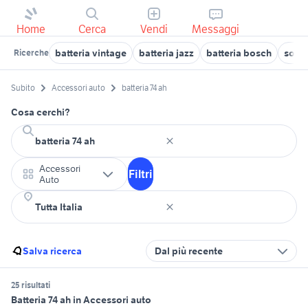
Home
Cerca
Vendi
Messaggi
batteria vintage
batteria jazz
batteria bosch
soffi
Ricerche
Subito
Accessori auto
batteria 74 ah
Cosa cerchi?
Accessori
Filtri
Auto
Salva ricerca
Dal più recente
25 risultati
Batteria 74 ah in Accessori auto