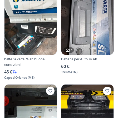
2
batteria varta 74 ah buone
Batteria per Auto 74 Ah
condizioni
60 €
45 €
Trento
(
TN
)
Capo d'Orlando
(
ME
)