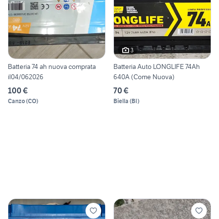
3
Batteria 74 ah nuova comprata
Batteria Auto LONGLIFE 74Ah
il04/062026
640A (Come Nuova)
100 €
70 €
Canzo
(
CO
)
Biella
(
BI
)