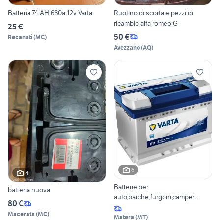
Batteria 74 AH 680a 12v Varta
Ruotino di scorta e pezzi di
ricambio alfa romeo G
25 €
50 €
Recanati
(
MC
)
Avezzano
(
AQ
)
6
4
Batterie per
batteria nuova
auto,barche,furgoni,camper
80 €
60/74/100A
Macerata
(
MC
)
Matera
(
MT
)