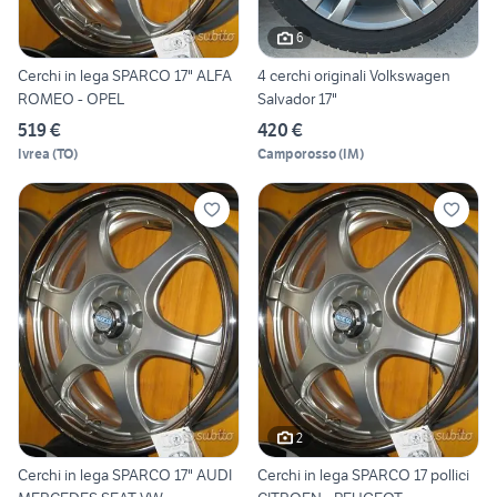
6
Cerchi in lega SPARCO 17" ALFA
4 cerchi originali Volkswagen
ROMEO - OPEL
Salvador 17"
519 €
420 €
Ivrea
(
TO
)
Camporosso
(
IM
)
2
Cerchi in lega SPARCO 17" AUDI
Cerchi in lega SPARCO 17 pollici