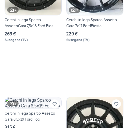
4
5
Cerchi in lega Sparco
Cerchi in lega Sparco Assetto
AssettoGara 7,5x18 Ford Fies
Gara 7x17 FordFiesta
269 €
229 €
Susegana
(
TV
)
Susegana
(
TV
)
2
Cerchi in lega Sparco Assetto
Gara 8,5x19 Ford Foc
315 €