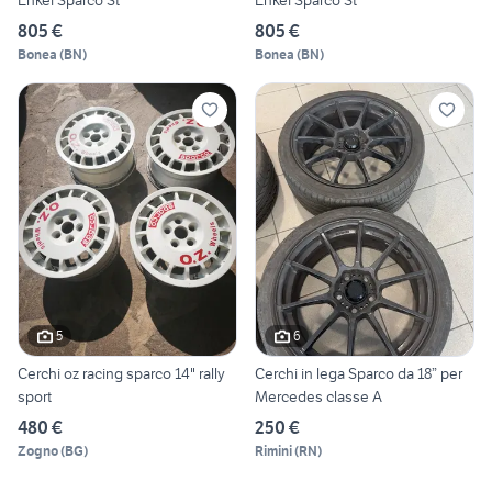
Enkei Sparco St
Enkei Sparco St
805 €
805 €
Bonea
(
BN
)
Bonea
(
BN
)
5
6
Cerchi oz racing sparco 14" rally
Cerchi in lega Sparco da 18” per
sport
Mercedes classe A
480 €
250 €
Zogno
(
BG
)
Rimini
(
RN
)