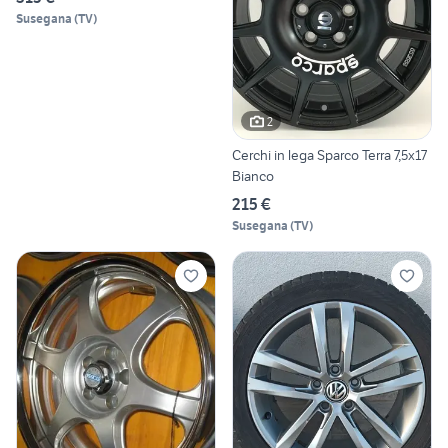
Susegana
(
TV
)
2
Cerchi in lega Sparco Terra 7,5x17
Bianco
215 €
Susegana
(
TV
)