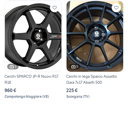
3
5
Cerchi SPARCO JP-R Nuovi R17
Cerchi in lega Sparco Assetto
R18
Gara 7x17 Abarth 500
960 €
225 €
Campolongo Maggiore
(
VE
)
Susegana
(
TV
)