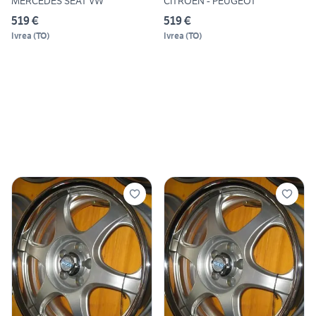
MERCEDES SEAT VW
CITROEN - PEUGEOT
519 €
519 €
Ivrea
(
TO
)
Ivrea
(
TO
)