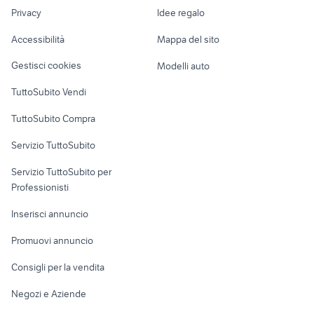
Nautica
lavoro
Privacy
Idee regalo
Garage e box
smart Savona
borse cuneo abbigliamento
Caravan e Camper
Accessibilità
Mappa del sito
corpo farfallato bmw accessori
Loft, mansarde e
citroen Arezzo
Veicoli commerciali
moto
altro
Gestisci cookies
Modelli auto
Case vacanza
TuttoSubito Vendi
Uffici e Locali
TuttoSubito Compra
commerciali
Servizio TuttoSubito
elettronica
per la casa e la
sports e hobby
Servizio TuttoSubito per
persona
Informatica
Animali
Professionisti
Arredamento e
Console e
Accessori per
Casalinghi
Inserisci annuncio
Videogiochi
animali
Elettrodomestici
Promuovi annuncio
Audio/Video
Musica e Film
Giardino e Fai da te
Consigli per la vendita
Fotografia
Libri e Riviste
Abbigliamento e
Negozi e Aziende
Telefonia
Strumenti Musicali
Accessori