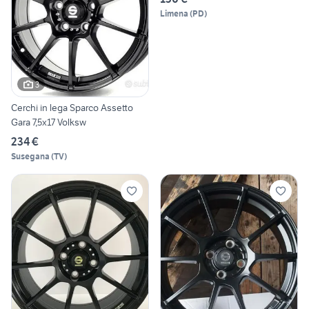
Limena
(
PD
)
3
Cerchi in lega Sparco Assetto
Gara 7,5x17 Volksw
234 €
Susegana
(
TV
)