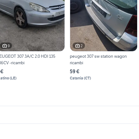
9
2
EUGEOT 307 3A/C 2.0 HDI 135
peugeot 307 sw station wagon
36CV -ricambi
ricambi
 €
59 €
atino
(
LE
)
Catania
(
CT
)
icherche simili
Suggerimenti
icambi peugeot 307 cc
peugeot 307 in lazio