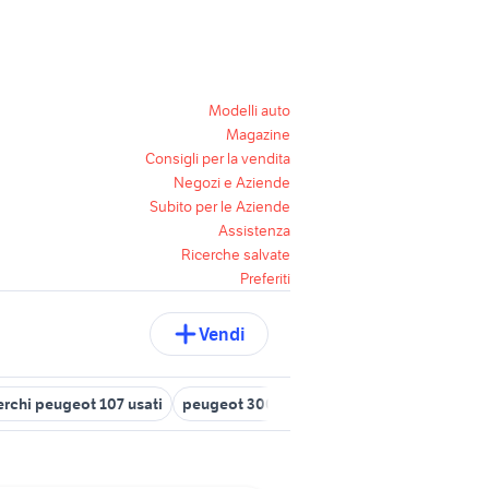
Modelli auto
Magazine
Consigli per la vendita
Negozi e Aziende
Subito per le Aziende
Assistenza
Ricerche salvate
Preferiti
Vendi
erchi peugeot 107 usati
peugeot 3008 gt line
radio peugeot 208