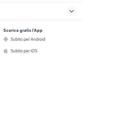
hummer h2
sicilia
golf 6
massimo rebecchi piumini
sports e hobby
abbigliamento
a
Scarica gratis l'App
Animali
ano e
Subito per Android
ford 2014 auto
ento e
Accessori per animali
hi
Subito per iOS
Musica e Film
omestici
Libri e Riviste
e Fai da te
Strumenti Musicali
amento e
ri
Sports
 i bambini
Biciclette
Collezionismo