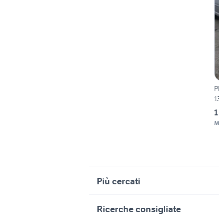
P
1
1
M
Più cercati
Correlati
R
Ricerche consigliate
peugeot 307 2.0 hdi
r