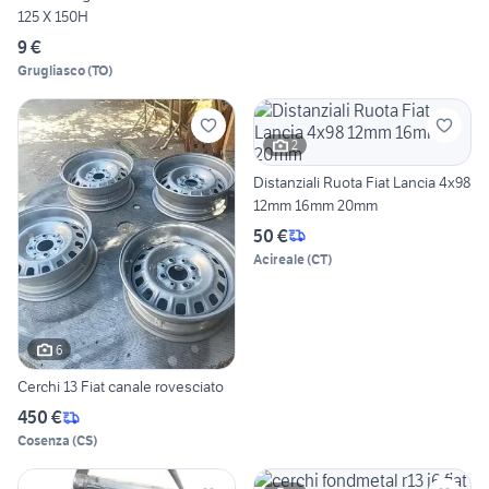
125 X 150H
9 €
Grugliasco
(
TO
)
2
Distanziali Ruota Fiat Lancia 4x98
12mm 16mm 20mm
50 €
Acireale
(
CT
)
6
Cerchi 13 Fiat canale rovesciato
450 €
Cosenza
(
CS
)