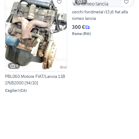
6
cerchi fondmetal r13 j6 fiat alfa
romeo lancia
300 €
Roma
(
RM
)
4
PBL060 Motore FIAT/Lancia 1.1B
176B2000 [94/10]
Cagliari
(
CA
)