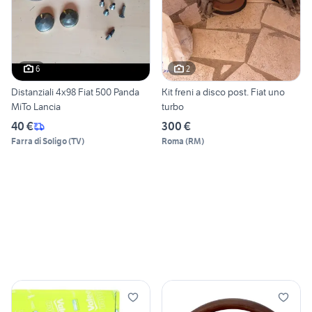
6
2
Distanziali 4x98 Fiat 500 Panda
Kit freni a disco post. Fiat uno
MiTo Lancia
turbo
40 €
300 €
Farra di Soligo
(
TV
)
Roma
(
RM
)