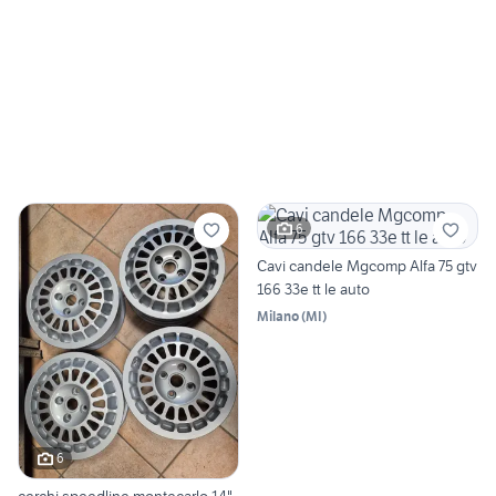
6
Cavi candele Mgcomp Alfa 75 gtv
166 33e tt le auto
Milano
(
MI
)
6
cerchi speedline montecarlo 14"