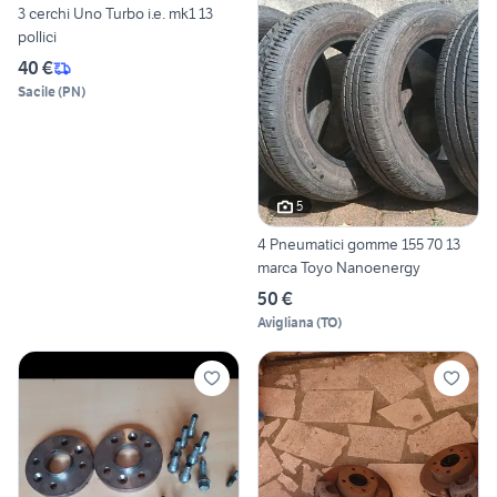
3 cerchi Uno Turbo i.e. mk1 13
pollici
40 €
Sacile
(
PN
)
5
4 Pneumatici gomme 155 70 13
marca Toyo Nanoenergy
50 €
Avigliana
(
TO
)