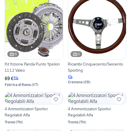
6
6
Kit frizione Panda Punto Ypsilon
Ricambi Cinquecento/Seicento
1.1 1.2 Valeo
Sporting
69 €
Cremona
(
CR
)
Fabrica di Roma
(
VT
)
4 Ammortizzatori Sportivi
4 Ammortizzatori Sportivi
Regolabili Alfa
Regolabili Alfa
Trento
(
TN
)
Trento
(
TN
)