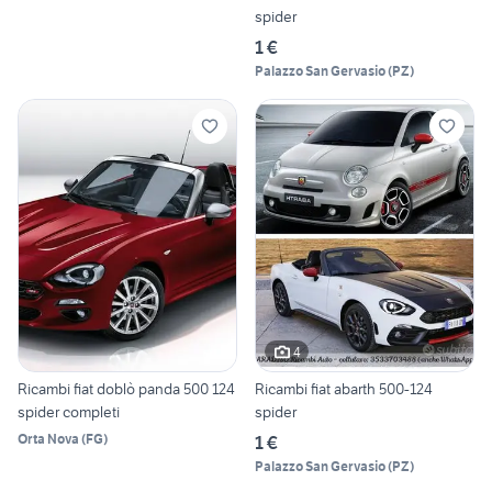
spider
1 €
Palazzo San Gervasio
(
PZ
)
4
Ricambi fiat doblò panda 500 124
Ricambi fiat abarth 500-124
spider completi
spider
Orta Nova
(
FG
)
1 €
Palazzo San Gervasio
(
PZ
)