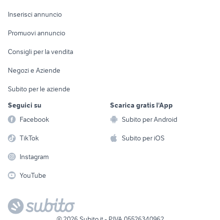
Arredamento e
Console e
Accessori per
Casalinghi
Inserisci annuncio
Videogiochi
animali
Elettrodomestici
Promuovi annuncio
Audio/Video
Musica e Film
Giardino e Fai da te
Consigli per la vendita
Fotografia
Libri e Riviste
Abbigliamento e
Negozi e Aziende
Telefonia
Strumenti Musicali
Accessori
Subito per le aziende
Sports
Tutto per i bambini
Seguici su
Scarica gratis l'App
Biciclette
Facebook
Subito per Android
Collezionismo
TikTok
Subito per iOS
Instagram
YouTube
©
2026
Subito.it - P.IVA 05526340962