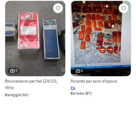
5
6
Bloccasterzo per fiat 124/131,
Ricambi per auto d'epoca
ritmo
Barletta
(
BT
)
Bareggio
(
MI
)