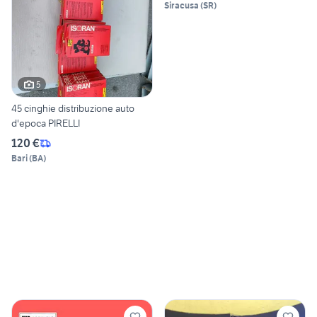
Siracusa
(
SR
)
5
45 cinghie distribuzione auto
d'epoca PIRELLI
120 €
Bari
(
BA
)