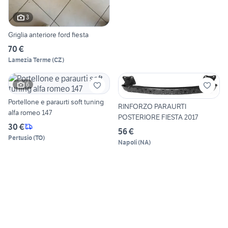
3
Griglia anteriore ford fiesta
70 €
Lamezia Terme
(
CZ
)
6
Portellone e paraurti soft tuning
RINFORZO PARAURTI
alfa romeo 147
POSTERIORE FIESTA 2017
30 €
56 €
Pertusio
(
TO
)
Napoli
(
NA
)