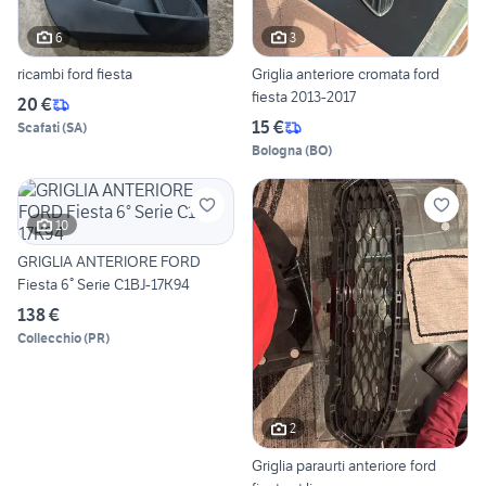
6
3
ricambi ford fiesta
Griglia anteriore cromata ford
fiesta 2013-2017
20 €
15 €
Scafati
(
SA
)
Bologna
(
BO
)
10
GRIGLIA ANTERIORE FORD
Fiesta 6° Serie C1BJ-17K94
138 €
Collecchio
(
PR
)
2
Griglia paraurti anteriore ford