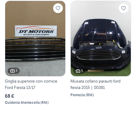
3
5
Griglia superiore con cornice
Musata cofano paraurti ford
Ford Fiesta 13/17
fiesta 2015 | 00381
Pomezia
(
RM
)
68 €
Guidonia Montecelio
(
RM
)