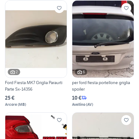
2
6
Ford Fiesta MK7 Griglia Paraurti
per ford fiesta portellone griglia
Parte Sx-14356
spoiler
25 €
10 €
Arcore
(
MB
)
Avellino
(
AV
)