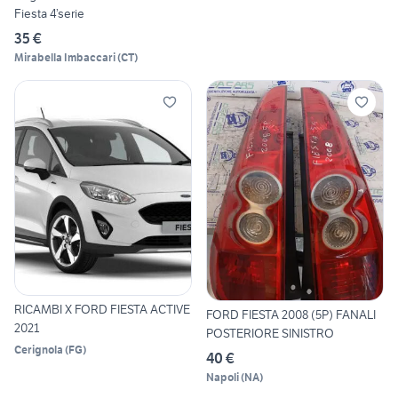
Fiesta 4’serie
35 €
Mirabella Imbaccari
(
CT
)
RICAMBI X FORD FIESTA ACTIVE
FORD FIESTA 2008 (5P) FANALI
2021
POSTERIORE SINISTRO
Cerignola
(
FG
)
40 €
Napoli
(
NA
)