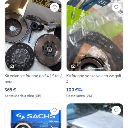
3
2
Kit volano e frizione golf 4 1.9 tdi /
Kit frizione senza volano vw golf
bora
4
365 €
100 €
Santa Maria a Vico
(
CE
)
Castellanza
(
VA
)