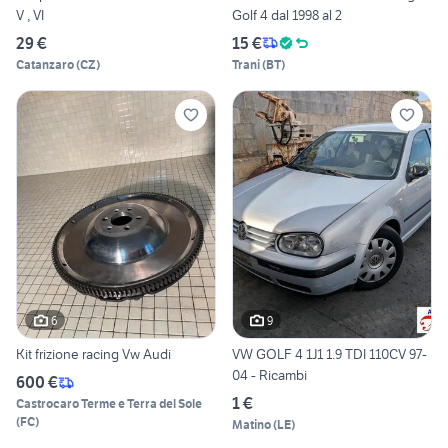
V , VI
Golf 4 dal 1998 al 2
29 €
15 €
Catanzaro
(
CZ
)
Trani
(
BT
)
6
9
Kit frizione racing Vw Audi
VW GOLF 4 1J1 1.9 TDI 110CV 97-
04 - Ricambi
600 €
1 €
Castrocaro Terme e Terra del Sole
(
FC
)
Matino
(
LE
)