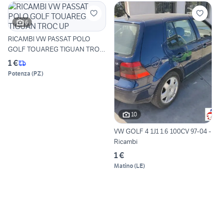
6
RICAMBI VW PASSAT POLO
GOLF TOUAREG TIGUAN TROC
UP
1 €
Potenza
(
PZ
)
10
VW GOLF 4 1J1 1.6 100CV 97-04 -
Ricambi
1 €
Matino
(
LE
)