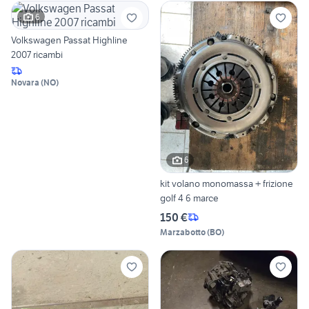
6
Volkswagen Passat Highline
2007 ricambi
Novara
(
NO
)
6
kit volano monomassa + frizione
golf 4 6 marce
150 €
Marzabotto
(
BO
)