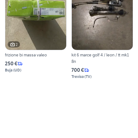
2
frizione bi massa valeo
kit 6 marce golf 4 / leon / tt mk1
8n
250 €
700 €
Buja
(
UD
)
Treviso
(
TV
)