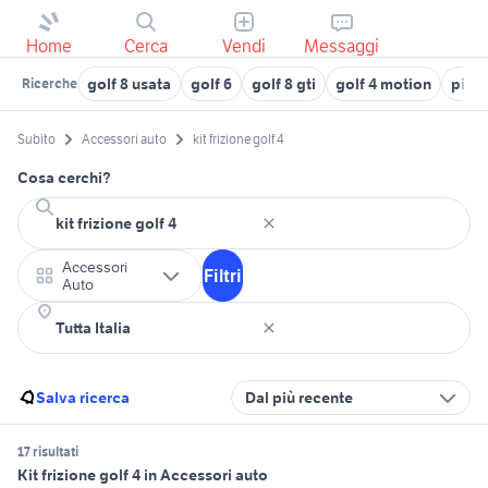
Home
Cerca
Vendi
Messaggi
golf 8 usata
golf 6
golf 8 gti
golf 4 motion
pick
Ricerche
Subito
Accessori auto
kit frizione golf 4
Cosa cerchi?
Accessori
Filtri
Auto
Salva ricerca
Dal più recente
17 risultati
Kit frizione golf 4 in Accessori auto