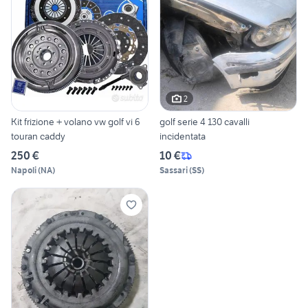
2
Kit frizione + volano vw golf vi 6
golf serie 4 130 cavalli
touran caddy
incidentata
250 €
10 €
Napoli
(
NA
)
Sassari
(
SS
)