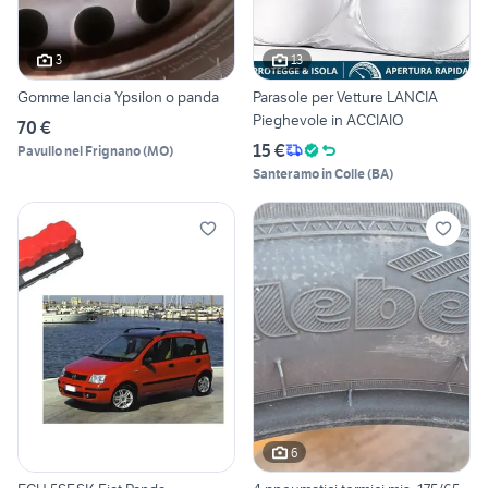
3
13
Gomme lancia Ypsilon o panda
Parasole per Vetture LANCIA
Pieghevole in ACCIAIO
70 €
15 €
Pavullo nel Frignano
(
MO
)
Santeramo in Colle
(
BA
)
6