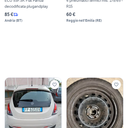
ECU 5SF.SK Fiat Panda
4 pneumatici termici mis. 175/65 -
decodificata plugandplay
R15
85 €
60 €
Andria
(
BT
)
Reggio nell'Emilia
(
RE
)