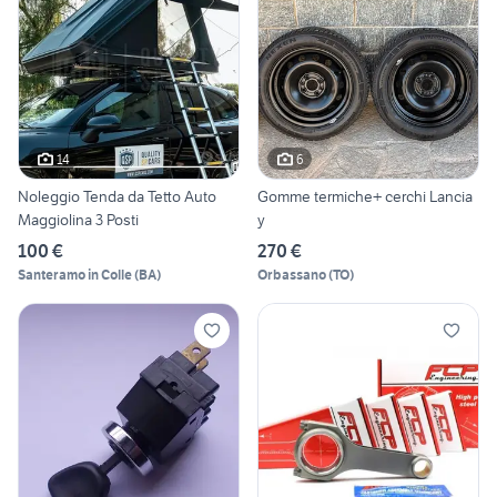
14
6
Noleggio Tenda da Tetto Auto
Gomme termiche+ cerchi Lancia
Maggiolina 3 Posti
y
100 €
270 €
Santeramo in Colle
(
BA
)
Orbassano
(
TO
)