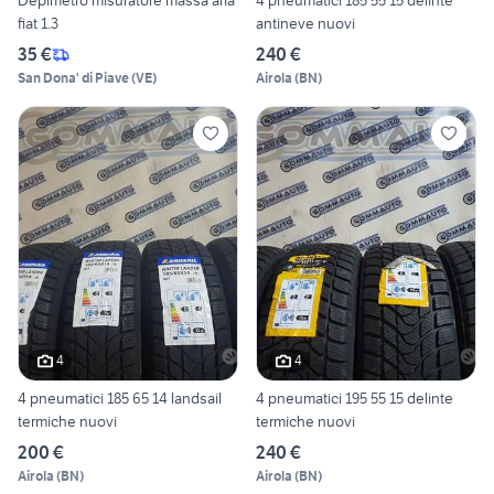
Depimetro misuratore massa aria
4 pneumatici 185 55 15 delinte
fiat 1.3
antineve nuovi
35 €
240 €
San Dona' di Piave
(
VE
)
Airola
(
BN
)
4
4
4 pneumatici 185 65 14 landsail
4 pneumatici 195 55 15 delinte
termiche nuovi
termiche nuovi
200 €
240 €
Airola
(
BN
)
Airola
(
BN
)