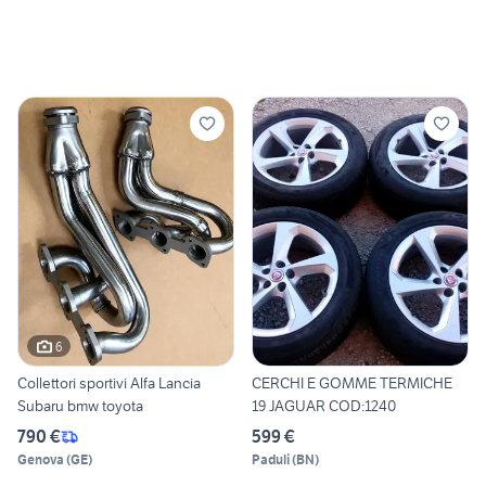
6
Collettori sportivi Alfa Lancia
CERCHI E GOMME TERMICHE
Subaru bmw toyota
19 JAGUAR COD:1240
790 €
599 €
Genova
(
GE
)
Paduli
(
BN
)