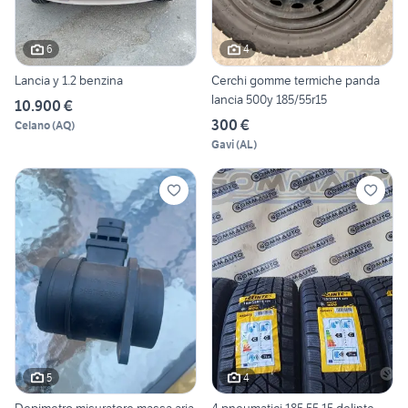
6
4
Lancia y 1.2 benzina
Cerchi gomme termiche panda
lancia 500y 185/55r15
10.900 €
300 €
Celano
(
AQ
)
Gavi
(
AL
)
5
4