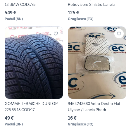
18 BMW COD:775
Retrovisore Sinistro Lancia
549 €
125 €
Paduli
(
BN
)
Grugliasco
(
TO
)
GOMME TERMICHE DUNLOP
9464243680 Vetro Destro Fiat
225 55 18 COD:17
Ulysse / Lancia Phedr
49 €
16 €
Paduli
(
BN
)
Grugliasco
(
TO
)