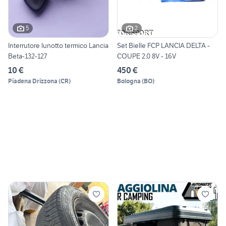
5
2
Interrutore lunotto termico Lancia
Set Bielle FCP LANCIA DELTA -
Beta-132-127
COUPE 2.0 8V - 16V
10 €
450 €
Piadena Drizzona
(
CR
)
Bologna
(
BO
)