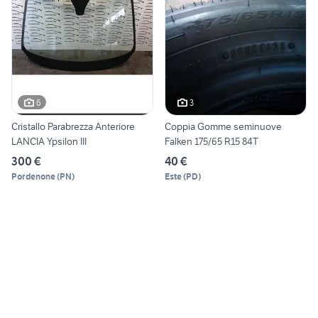
6
3
Cristallo Parabrezza Anteriore
Coppia Gomme seminuove
LANCIA Ypsilon III
Falken 175/65 R15 84T
300 €
40 €
Pordenone
(
PN
)
Este
(
PD
)