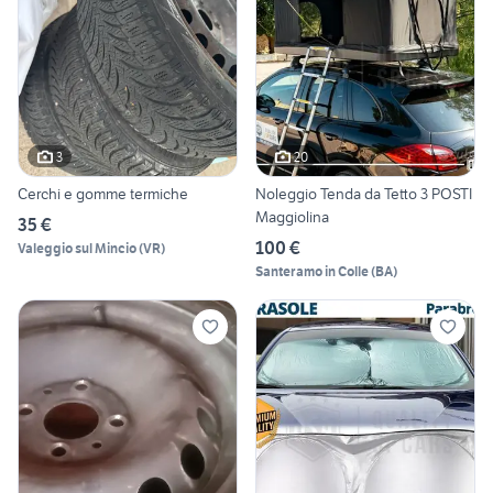
3
20
Cerchi e gomme termiche
Noleggio Tenda da Tetto 3 POSTI
Maggiolina
35 €
100 €
Valeggio sul Mincio
(
VR
)
Santeramo in Colle
(
BA
)