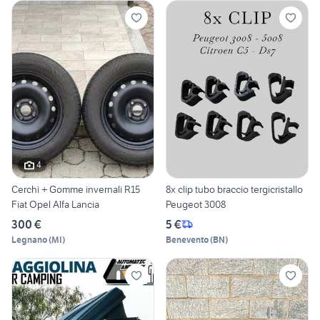
4
Cerchi + Gomme invernali R15
8x clip tubo braccio tergicristallo
Fiat Opel Alfa Lancia
Peugeot 3008
300 €
5 €
Legnano
(
MI
)
Benevento
(
BN
)