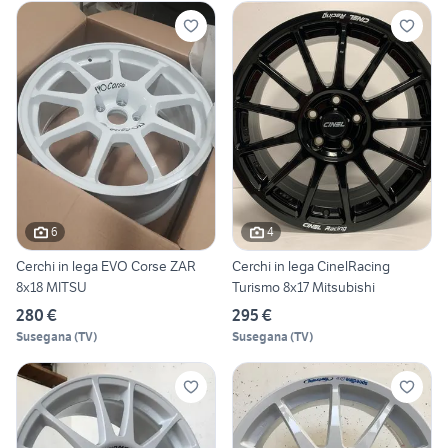
6
4
Cerchi in lega EVO Corse ZAR
Cerchi in lega CinelRacing
8x18 MITSU
Turismo 8x17 Mitsubishi
280 €
295 €
Susegana
(
TV
)
Susegana
(
TV
)