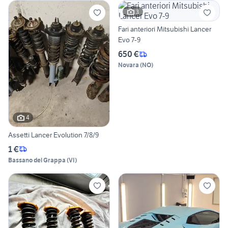
3
Fari anteriori Mitsubishi Lancer
Evo 7-9
650 €
Novara
(
NO
)
4
Assetti Lancer Evolution 7/8/9
1 €
Bassano del Grappa
(
VI
)