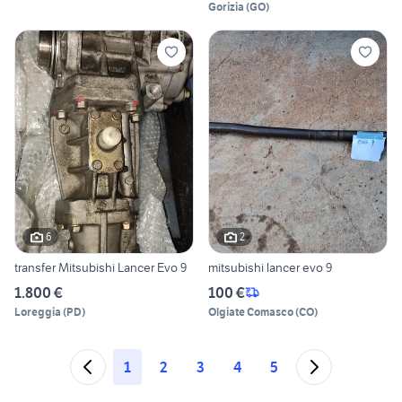
Gorizia
(
GO
)
6
2
transfer Mitsubishi Lancer Evo 9
mitsubishi lancer evo 9
1.800 €
100 €
Loreggia
(
PD
)
Olgiate Comasco
(
CO
)
1
2
3
4
5