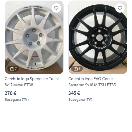
7
8
Cerchi in lega Speedline Turini
Cerchi in lega EVO Corse
8x17 Mitsu ET38
Sanremo 9x18 MITSU ET35
270 €
345 €
Susegana
(
TV
)
Susegana
(
TV
)