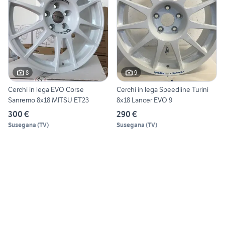
8
9
Cerchi in lega EVO Corse
Cerchi in lega Speedline Turini
Sanremo 8x18 MITSU ET23
8x18 Lancer EVO 9
300 €
290 €
Susegana
(
TV
)
Susegana
(
TV
)