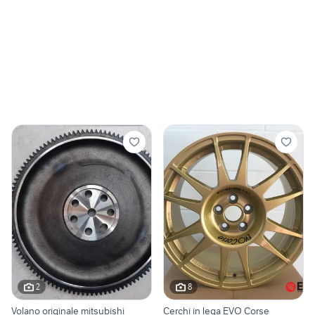
2
8
Volano originale mitsubishi
Cerchi in lega EVO Corse