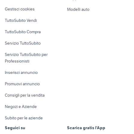
Veicoli commerciali
altro
Gestisci cookies
Modelli auto
Case vacanza
TuttoSubito Vendi
Uffici e Locali
TuttoSubito Compra
commerciali
Servizio TuttoSubito
elettronica
per la casa e la
sports e hobby
Servizio TuttoSubito per
persona
Informatica
Animali
Professionisti
Arredamento e
Console e
Accessori per
Casalinghi
Inserisci annuncio
Videogiochi
animali
Elettrodomestici
Promuovi annuncio
Audio/Video
Musica e Film
Giardino e Fai da te
Consigli per la vendita
Fotografia
Libri e Riviste
Abbigliamento e
Negozi e Aziende
Telefonia
Strumenti Musicali
Accessori
Subito per le aziende
Sports
Tutto per i bambini
Seguici su
Scarica gratis l'App
Biciclette