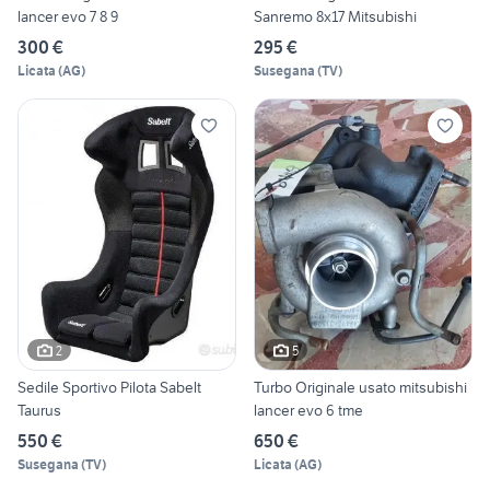
lancer evo 7 8 9
Sanremo 8x17 Mitsubishi
300 €
295 €
Licata
(
AG
)
Susegana
(
TV
)
2
5
Sedile Sportivo Pilota Sabelt
Turbo Originale usato mitsubishi
Taurus
lancer evo 6 tme
550 €
650 €
Susegana
(
TV
)
Licata
(
AG
)