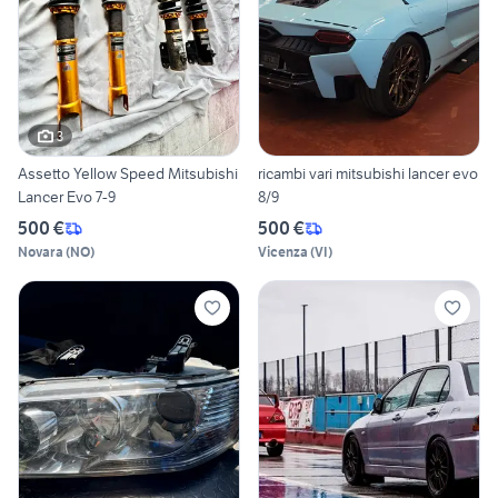
3
Assetto Yellow Speed Mitsubishi
ricambi vari mitsubishi lancer evo
Lancer Evo 7-9
8/9
500 €
500 €
Novara
(
NO
)
Vicenza
(
VI
)