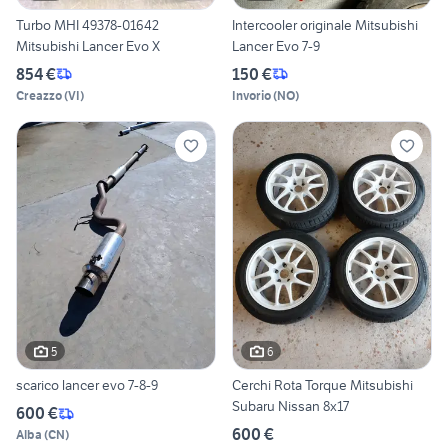
Turbo MHI 49378-01642
Intercooler originale Mitsubishi
Mitsubishi Lancer Evo X
Lancer Evo 7-9
854 €
150 €
Creazzo
(
VI
)
Invorio
(
NO
)
5
6
scarico lancer evo 7-8-9
Cerchi Rota Torque Mitsubishi
Subaru Nissan 8x17
600 €
600 €
Alba
(
CN
)