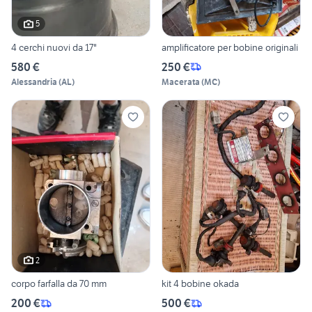
5
4 cerchi nuovi da 17"
amplificatore per bobine originali
580 €
250 €
Alessandria
(
AL
)
Macerata
(
MC
)
2
corpo farfalla da 70 mm
kit 4 bobine okada
200 €
500 €