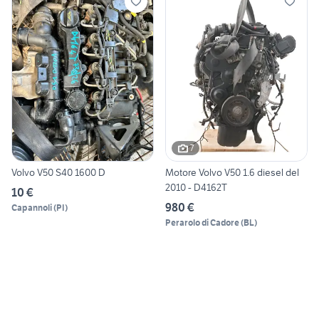
7
Volvo V50 S40 1600 D
Motore Volvo V50 1.6 diesel del
2010 - D4162T
10 €
980 €
Capannoli
(
PI
)
Perarolo di Cadore
(
BL
)