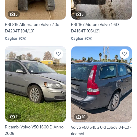
6
3
PBL815 Alternatore Volvo 2.0d
PBL167 Motore Volvo 1.6D
D4204T [04/10]
D4164T [05/12]
Cagliari
(
CA
)
Cagliari
(
CA
)
11
10
Ricambi Volvo V50 1600 D Anno
Volvo v50 545 2.0 d 136cv 04-10 -
2006
ricambi