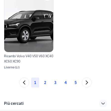
Ricambi Volvo V40 V50 V60 XC40
XC60 XC90
Livorno
(
LI
)
1
2
3
4
5
Più cercati