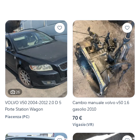
26
VOLVO V50 2004-2012 2.0 D 5
Cambio manuale volvo v50 1.6
Porte Station Wagon
gasolio 2010
Piacenza
(
PC
)
70 €
Vigasio
(
VR
)