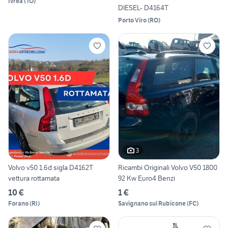
Ivrea
(
TO
)
DIESEL- D4164T
Porto Viro
(
RO
)
3
Volvo v50 1.6d sigla D4162T
Ricambi Originali Volvo V50 1800
vettura rottamata
92 Kw Euro4 Benzi
10 €
1 €
Forano
(
RI
)
Savignano sul Rubicone
(
FC
)