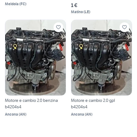
Meldola
(
FC
)
1 €
Matino
(
LE
)
Motore e cambio 2.0 benzina
Motore e cambio 2.0 gpl
b4204s4
b4204s4
Ancona
(
AN
)
Ancona
(
AN
)