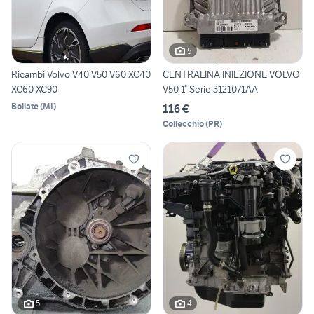
5
Ricambi Volvo V40 V50 V60 XC40
CENTRALINA INIEZIONE VOLVO
XC60 XC90
V50 1° Serie 3121071AA
Bollate
(
MI
)
116 €
Collecchio
(
PR
)
5
4