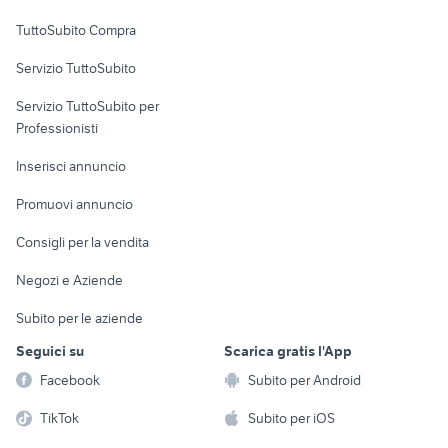
Uffici e Locali
TuttoSubito Compra
commerciali
Servizio TuttoSubito
elettronica
per la casa e la
sports e hobby
Servizio TuttoSubito per
persona
Informatica
Animali
Professionisti
Arredamento e
Console e
Accessori per
Casalinghi
Inserisci annuncio
Videogiochi
animali
Elettrodomestici
Promuovi annuncio
Audio/Video
Musica e Film
Giardino e Fai da te
Consigli per la vendita
Fotografia
Libri e Riviste
Abbigliamento e
Negozi e Aziende
Telefonia
Strumenti Musicali
Accessori
Subito per le aziende
Sports
Tutto per i bambini
Seguici su
Scarica gratis l'App
Biciclette
Facebook
Subito per Android
Collezionismo
TikTok
Subito per iOS