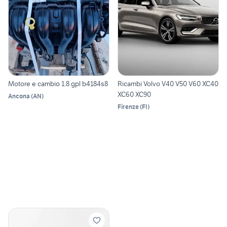
Motore e cambio 1.8 gpl b4184s8
Ricambi Volvo V40 V50 V60 XC40
XC60 XC90
Ancona
(
AN
)
Firenze
(
FI
)