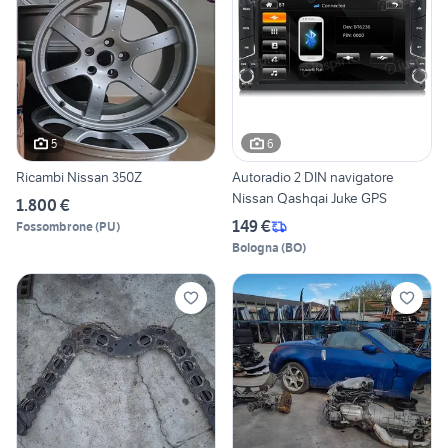
5
6
Ricambi Nissan 350Z
Autoradio 2 DIN navigatore
Nissan Qashqai Juke GPS
1.800 €
149 €
Fossombrone
(
PU
)
Bologna
(
BO
)