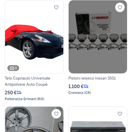
6
Telo Copriauto Universale
Pistoni wiseco nissan 350z
Antipolvere Auto Coupè
1.100 €
250 €
Cremona
(
CR
)
Pettorazza Grimani
(
RO
)