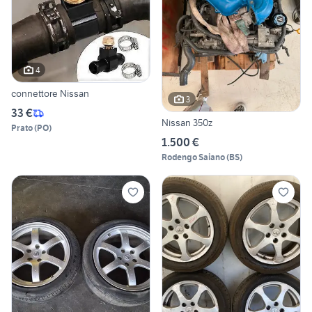
4
connettore Nissan
3
33 €
Nissan 350z
Prato
(
PO
)
1.500 €
Rodengo Saiano
(
BS
)