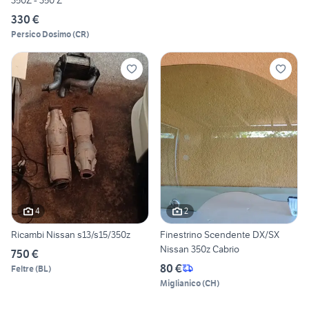
350Z - 350 Z
330 €
Persico Dosimo
(
CR
)
4
2
Ricambi Nissan s13/s15/350z
Finestrino Scendente DX/SX
Nissan 350z Cabrio
750 €
80 €
Feltre
(
BL
)
Miglianico
(
CH
)