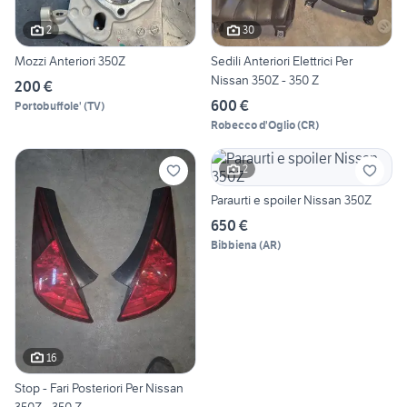
2
30
Mozzi Anteriori 350Z
Sedili Anteriori Elettrici Per
Nissan 350Z - 350 Z
200 €
600 €
Portobuffole'
(
TV
)
Robecco d'Oglio
(
CR
)
2
Paraurti e spoiler Nissan 350Z
650 €
Bibbiena
(
AR
)
16
Stop - Fari Posteriori Per Nissan