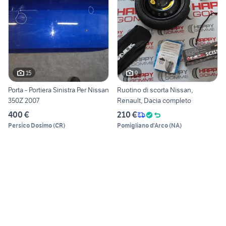
15
9
Porta - Portiera Sinistra Per Nissan
Ruotino di scorta Nissan,
350Z 2007
Renault, Dacia completo
400 €
210 €
Persico Dosimo
(
CR
)
Pomigliano d'Arco
(
NA
)