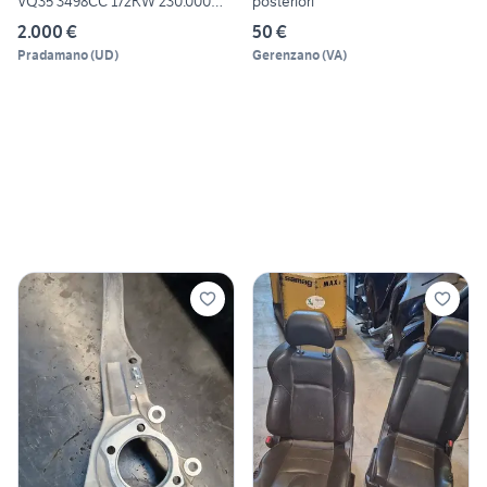
VQ35 3498CC 172KW 230.000
posteriori
KM
2.000 €
50 €
Pradamano
(
UD
)
Gerenzano
(
VA
)