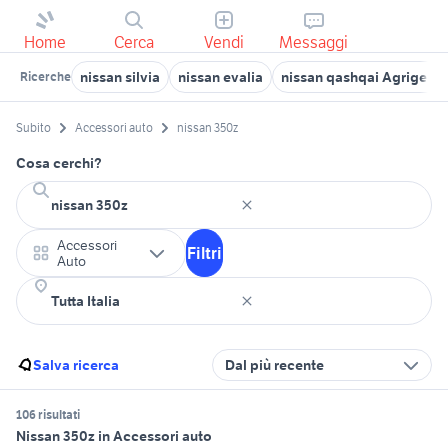
Home
Cerca
Vendi
Messaggi
nissan silvia
nissan evalia
nissan qashqai Agrigento
Ricerche
Subito
Accessori auto
nissan 350z
Cosa cerchi?
Accessori
Filtri
Auto
Salva ricerca
Dal più recente
106 risultati
Nissan 350z in Accessori auto