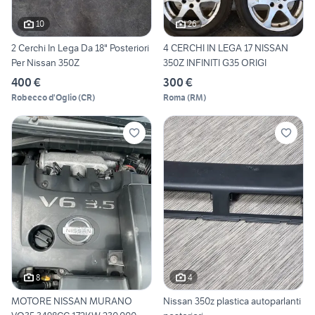
10
26
2 Cerchi In Lega Da 18" Posteriori
4 CERCHI IN LEGA 17 NISSAN
Per Nissan 350Z
350Z INFINITI G35 ORIGI
400 €
300 €
Robecco d'Oglio
(
CR
)
Roma
(
RM
)
8
4
MOTORE NISSAN MURANO
Nissan 350z plastica autoparlanti