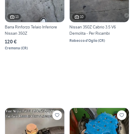
13
10
Barra Rinforzo Telaio Inferiore
Nissan 350Z Cabrio 3.5 V6
Nissan 350Z
Demolita - Per Ricambi
Robecco d'Oglio
(
CR
)
120 €
Cremona
(
CR
)