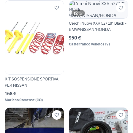
12
Cerchi Nuovi XXR 527 18" Black -
BMW/NISSAN/HONDA
950 €
Castelfranco Veneto
(
TV
)
KIT SOSPENSIONE SPORTIVA
PER NISSAN
168 €
Mariano Comense
(
CO
)