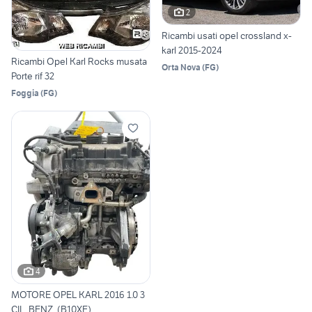
2
Ricambi usati opel crossland x-
karl 2015-2024
Ricambi Opel Karl Rocks musata
Orta Nova
(
FG
)
Porte rif 32
Foggia
(
FG
)
4
MOTORE OPEL KARL 2016 1.0 3
CIL. BENZ. (B10XE)