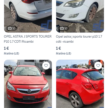
10
10
OPEL ASTRA J SPORTS TOURER
Opel astra j sports tourer p10 1.7
P10 1.7 CDTI Ricambi
cdti -ricambi
1 €
1 €
Matino
(
LE
)
Matino
(
LE
)