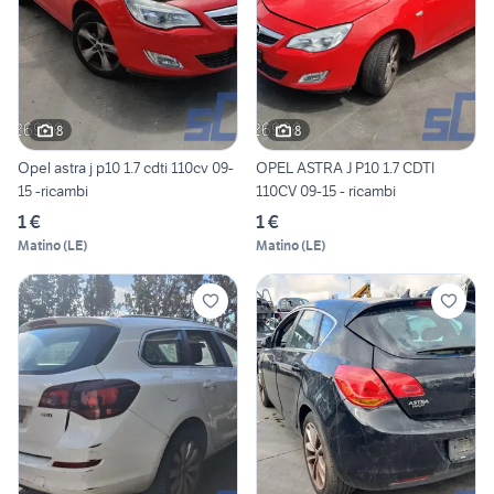
8
8
Opel astra j p10 1.7 cdti 110cv 09-
OPEL ASTRA J P10 1.7 CDTI
15 -ricambi
110CV 09-15 - ricambi
1 €
1 €
Matino
(
LE
)
Matino
(
LE
)