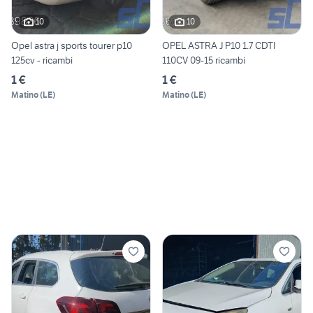
10
10
Opel astra j sports tourer p10
OPEL ASTRA J P10 1.7 CDTI
125cv - ricambi
110CV 09-15 ricambi
1 €
1 €
Matino
(
LE
)
Matino
(
LE
)