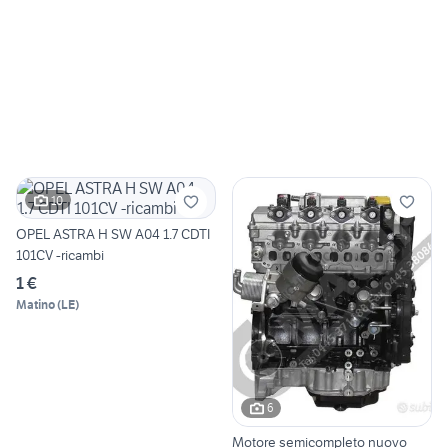
10
OPEL ASTRA H SW A04 1.7 CDTI
101CV -ricambi
1 €
Matino
(
LE
)
6
Motore semicompleto nuovo