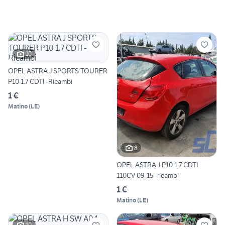
10
OPEL ASTRA J SPORTS TOURER
P10 1.7 CDTI -Ricambi
1 €
Matino
(
LE
)
8
OPEL ASTRA J P10 1.7 CDTI
110CV 09-15 -ricambi
1 €
Matino
(
LE
)
10