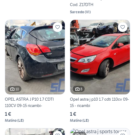
Cod. Z17DTH
Sarcedo
(
VI
)
10
8
OPEL ASTRA J P10 1.7 CDTI
Opel astra j p10 1.7 cdti 110cv 09-
110CV 09-15 ricambi-
15 - ricambi
1 €
1 €
Matino
(
LE
)
Matino
(
LE
)