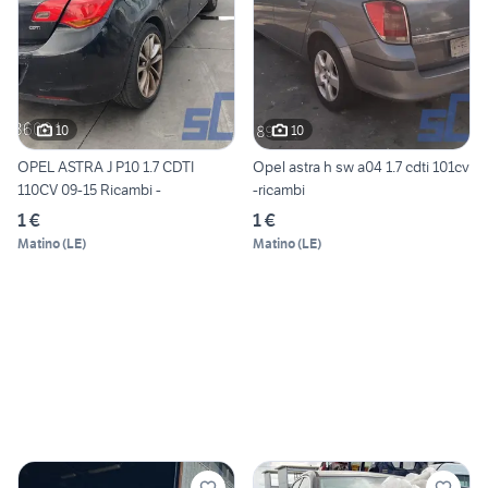
10
10
OPEL ASTRA J P10 1.7 CDTI
Opel astra h sw a04 1.7 cdti 101cv
110CV 09-15 Ricambi -
-ricambi
1 €
1 €
Matino
(
LE
)
Matino
(
LE
)