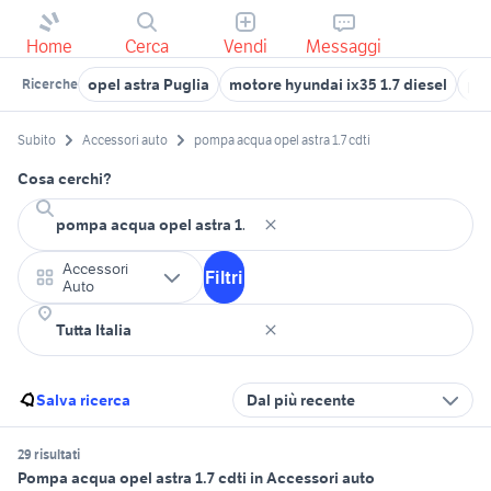
Home
Cerca
Vendi
Messaggi
opel astra Puglia
motore hyundai ix35 1.7 diesel
po
Ricerche
Subito
Accessori auto
pompa acqua opel astra 1.7 cdti
Cosa cerchi?
Accessori
Filtri
Auto
Salva ricerca
Dal più recente
29 risultati
Pompa acqua opel astra 1.7 cdti in Accessori auto