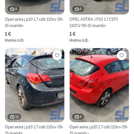
8
8
Opel astra j p10 1.7 cdti 110cv 09-
OPEL ASTRA J P10 1.7 CDTI
15 ricambi-
110CV 09-15 ricambi-
1 €
1 €
Matino
(
LE
)
Matino
(
LE
)
10
8
Opel astra j p10 1.7 cdti 110cv 09-
Opel astra j p10 1.7 cdti 110cv 09-
15 ricambi
15 ricambi -