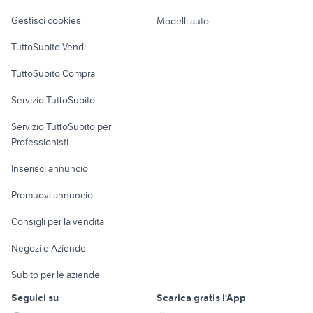
Veicoli commerciali
altro
Gestisci cookies
Modelli auto
Case vacanza
TuttoSubito Vendi
Uffici e Locali
TuttoSubito Compra
commerciali
Servizio TuttoSubito
elettronica
per la casa e la
sports e hobby
Servizio TuttoSubito per
persona
Informatica
Animali
Professionisti
Arredamento e
Console e
Accessori per
Casalinghi
Inserisci annuncio
Videogiochi
animali
Elettrodomestici
Promuovi annuncio
Audio/Video
Musica e Film
Giardino e Fai da te
Consigli per la vendita
Fotografia
Libri e Riviste
Abbigliamento e
Negozi e Aziende
Telefonia
Strumenti Musicali
Accessori
Subito per le aziende
Sports
Tutto per i bambini
Seguici su
Scarica gratis l'App
Biciclette