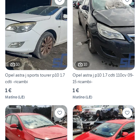
10
10
Opel astra j sports tourer p10 1.7
Opel astra j p10 1.7 cdti 110cv 09-
cdti -ricambi
15 ricambi-
1 €
1 €
Matino
(
LE
)
Matino
(
LE
)