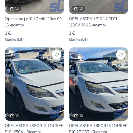
10
10
Opel astra j p10 1.7 cdti 110cv 09-
OPEL ASTRA J P10 1.7 CDTI
15 -ricambi
110CV 09-15 -ricambi
1 €
1 €
Matino
(
LE
)
Matino
(
LE
)
10
10
OPEL ASTRA J SPORTS TOURER
OPEL ASTRA J SPORTS TOURER
P10 125CV - Ricambi
P10 1.7 CDTI -Ricambi