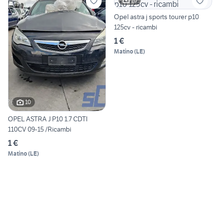
10
Opel astra j sports tourer p10
125cv - ricambi
1 €
Matino
(
LE
)
10
OPEL ASTRA J P10 1.7 CDTI
110CV 09-15 /Ricambi
1 €
Matino
(
LE
)