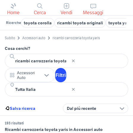
Home
Cerca
Vendi
Messaggi
toyota corolla
ricambi toyota originali
toyota yaris
Ricerche
Subito
Accessori auto
ricambi carrozzeria toyota yaris
Cosa cerchi?
Accessori
Filtri
Auto
Salva ricerca
Dal più recente
193 risultati
Ricambi carrozzeria toyota yaris in Accessori auto