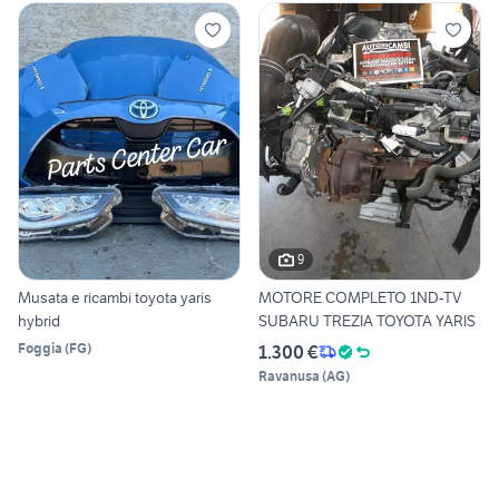
9
Musata e ricambi toyota yaris
MOTORE COMPLETO 1ND-TV
hybrid
SUBARU TREZIA TOYOTA YARIS
Foggia
(
FG
)
1.300 €
Ravanusa
(
AG
)