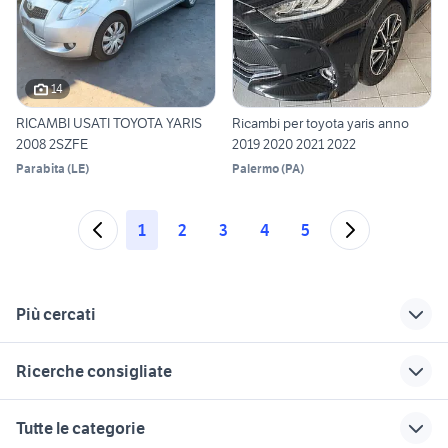
14
RICAMBI USATI TOYOTA YARIS
Ricambi per toyota yaris anno
2008 2SZFE
2019 2020 2021 2022
Parabita
(
LE
)
Palermo
(
PA
)
1
2
3
4
5
Più cercati
Correlati
Richerche simili
Suggerimenti
Ricerche consigliate
ricambi ruggerini
ricambi toyota yaris
toyota yaris 2008
motori
originali
auto cabrio
renault captur usata sicilia
golf 8 usata
Tutte le categorie
attrezzature forni
toyota yaris 1.0
chevrolet spark
auto Puglia
auto usate mantova