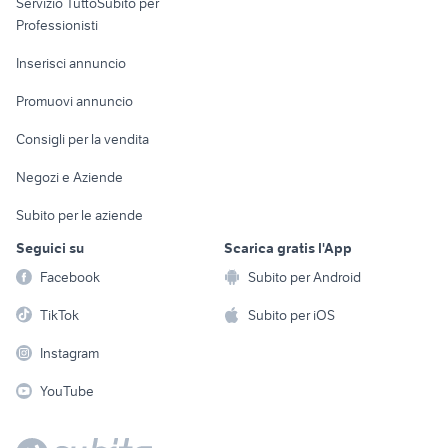
Servizio TuttoSubito per
persona
Informatica
Animali
Professionisti
Arredamento e
Console e
Accessori per
Casalinghi
Inserisci annuncio
Videogiochi
animali
Elettrodomestici
Promuovi annuncio
Audio/Video
Musica e Film
Giardino e Fai da te
Consigli per la vendita
Fotografia
Libri e Riviste
Abbigliamento e
Negozi e Aziende
Telefonia
Strumenti Musicali
Accessori
Subito per le aziende
Sports
Tutto per i bambini
Seguici su
Scarica gratis l'App
Biciclette
Facebook
Subito per Android
Collezionismo
TikTok
Subito per iOS
Instagram
YouTube