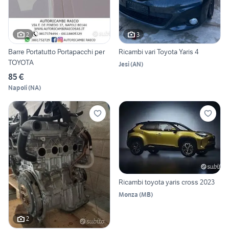
2
3
Barre Portatutto Portapacchi per
Ricambi vari Toyota Yaris 4
TOYOTA
Jesi
(
AN
)
85 €
Napoli
(
NA
)
Ricambi toyota yaris cross 2023
Monza
(
MB
)
2