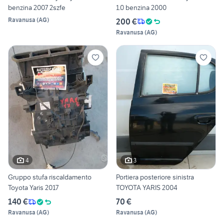
benzina 2007 2szfe
1.0 benzina 2000
Ravanusa
(
AG
)
200 €
Ravanusa
(
AG
)
4
3
Gruppo stufa riscaldamento
Portiera posteriore sinistra
Toyota Yaris 2017
TOYOTA YARIS 2004
140 €
70 €
Ravanusa
(
AG
)
Ravanusa
(
AG
)