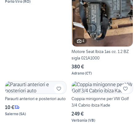
Porto Viro
(
RO
)
4
Motore Seat Ibiza 1as cc. 1.2 BZ
sigla 021A1000
380 €
Adrano
(
CT
)
Paraurti anteriori e posteriori auto
Coppia minigonne per VW Golf
3/4 Cabrio ibiza Kade
10 €
249 €
Salerno
(
SA
)
Verbania
(
VB
)