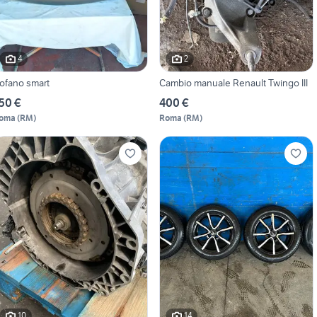
4
2
ofano smart
Cambio manuale Renault Twingo III
50 €
400 €
oma
(
RM
)
Roma
(
RM
)
10
14