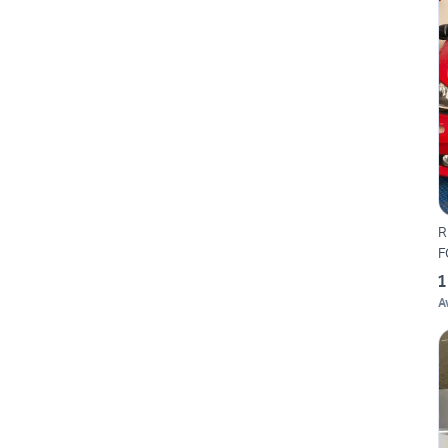
R
F
1
A