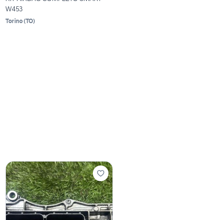
W453
Torino
(
TO
)