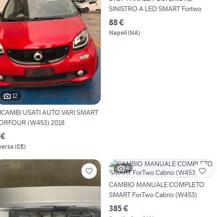
SINISTRO A LED SMART Fortwo
88 €
Napoli
(
NA
)
12
ICAMBI USATI AUTO VARI SMART
ORFOUR (W453) 2018
 €
versa
(
CE
)
4
CAMBIO MANUALE COMPLETO
SMART ForTwo Cabrio (W453)
385 €