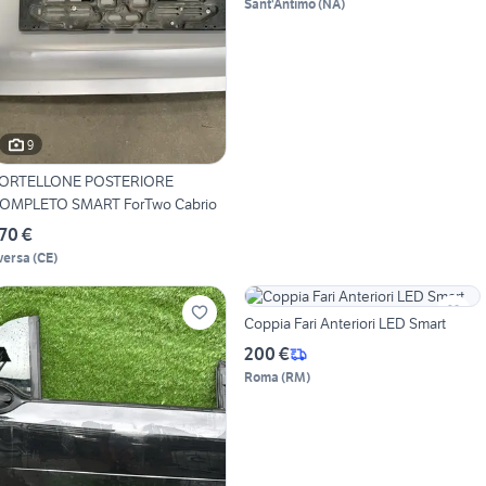
Sant'Antimo
(
NA
)
9
ORTELLONE POSTERIORE
OMPLETO SMART ForTwo Cabrio
70 €
versa
(
CE
)
Coppia Fari Anteriori LED Smart
200 €
Roma
(
RM
)