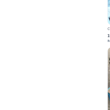
C
1
R