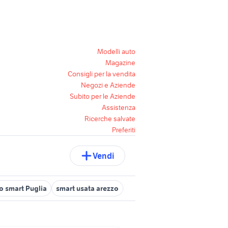
Modelli auto
Magazine
Consigli per la vendita
Negozi e Aziende
Subito per le Aziende
Assistenza
Ricerche salvate
Preferiti
Vendi
o smart Puglia
smart usata arezzo
smart usata 1000 euro
smar