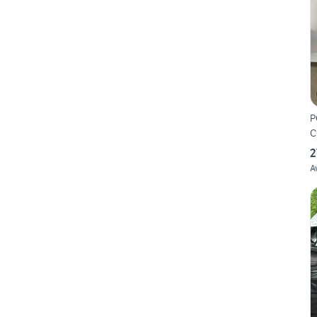
P
C
2
A