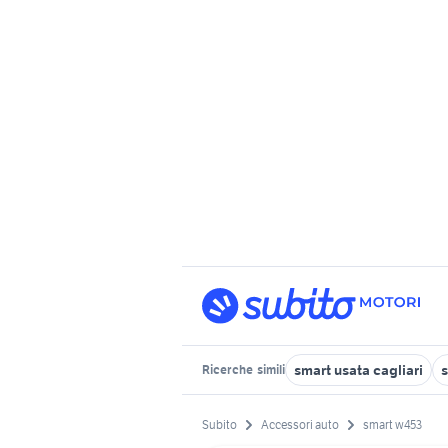
smart usata cagliari
s
Ricerche
simili
Subito
Accessori auto
smart w453