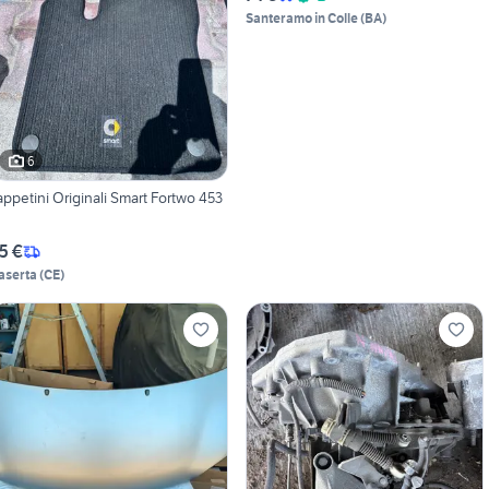
Santeramo in Colle
(
BA
)
6
appetini Originali Smart Fortwo 453
5 €
aserta
(
CE
)