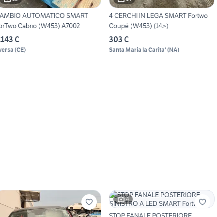
AMBIO AUTOMATICO SMART
4 CERCHI IN LEGA SMART Fortwo
orTwo Cabrio (W453) A7002
Coupé (W453) (14>)
.143 €
303 €
versa
(
CE
)
Santa Maria la Carita'
(
NA
)
4
STOP FANALE POSTERIORE