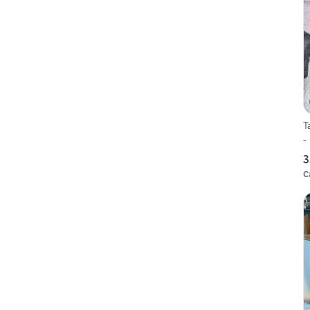
T
-
3
C