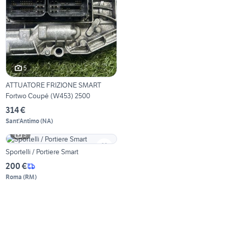
5
ATTUATORE FRIZIONE SMART
Fortwo Coupé (W453) 2500
314 €
Sant'Antimo
(
NA
)
3
Sportelli / Portiere Smart
200 €
Roma
(
RM
)