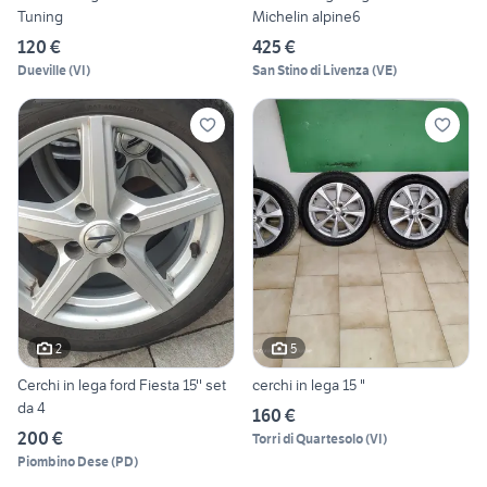
Tuning
Michelin alpine6
120 €
425 €
Dueville
(
VI
)
San Stino di Livenza
(
VE
)
2
5
Cerchi in lega ford Fiesta 15'' set
cerchi in lega 15 "
da 4
160 €
200 €
Torri di Quartesolo
(
VI
)
Piombino Dese
(
PD
)