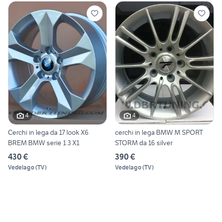
4
4
Cerchi in lega da 17 look X6
cerchi in lega BMW M SPORT
BREM BMW serie 1 3 X1
STORM da 16 silver
430 €
390 €
Vedelago
(
TV
)
Vedelago
(
TV
)