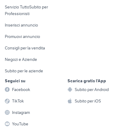
elettronica
per la casa e la
sports e hobby
Servizio TuttoSubito per
persona
Informatica
Animali
Professionisti
Arredamento e
Console e
Accessori per
Casalinghi
Inserisci annuncio
Videogiochi
animali
Elettrodomestici
Promuovi annuncio
Audio/Video
Musica e Film
Giardino e Fai da te
Consigli per la vendita
Fotografia
Libri e Riviste
Abbigliamento e
Negozi e Aziende
Telefonia
Strumenti Musicali
Accessori
Subito per le aziende
Sports
Tutto per i bambini
Seguici su
Scarica gratis l'App
Biciclette
Facebook
Subito per Android
Collezionismo
TikTok
Subito per iOS
Instagram
YouTube