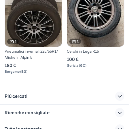
6
3
Pneumatici invernali 225/55R17
Cerchi in Lega R16
Michelin Alpin 5
100 €
180 €
Gorizia
(
GO
)
Bergamo
(
BG
)
Più cercati
Correlati
Richerche simili
Suggerimenti
Ricerche consigliate
cerchi in lega jeep
cerchi in lega fiat
cerchi in lega
cherokee usati
punto
vintage
nissan silvia
peugeot 205