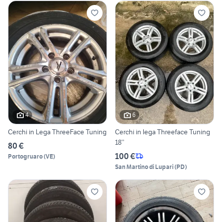
4
6
Cerchi in Lega ThreeFace Tuning
Cerchi in lega Threeface Tuning
18’’
80 €
100 €
Portogruaro
(
VE
)
San Martino di Lupari
(
PD
)