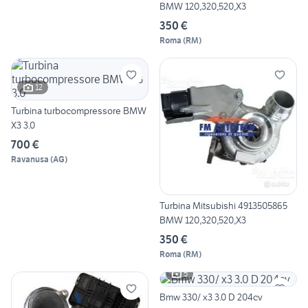
BMW 120,320,520,X3
350 €
Roma
(
RM
)
12
Turbina turbocompressore BMW
X3 3.0
700 €
Ravanusa
(
AG
)
Turbina Mitsubishi 4913505865
BMW 120,320,520,X3
350 €
Roma
(
RM
)
5
Bmw 330/ x3 3.0 D 204cv