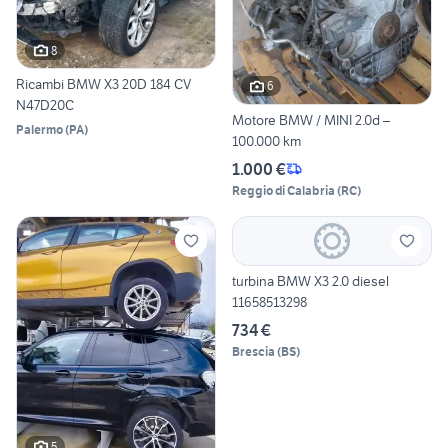
8
Ricambi BMW X3 20D 184 CV
6
N47D20C
Motore BMW / MINI 2.0d –
Palermo
(
PA
)
100.000 km
1.000 €
Reggio di Calabria
(
RC
)
turbina BMW X3 2.0 diesel
11658513298
734 €
Brescia
(
BS
)
5