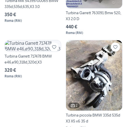
Turbina kkk 54399700065 BMW
335d,535d,635,X3 3.0
Turbina Garrett 763091 Bmw 520,
350 €
X3 2.0 D
Roma
(
RM
)
440 €
Roma
(
RM
)
Turbina Garrett 717478 BMW
e46,e90,318d,320d,X3
320 €
Roma
(
RM
)
2
Turbina piccola BMW 335d 535d
X3 X5 x6 35 d