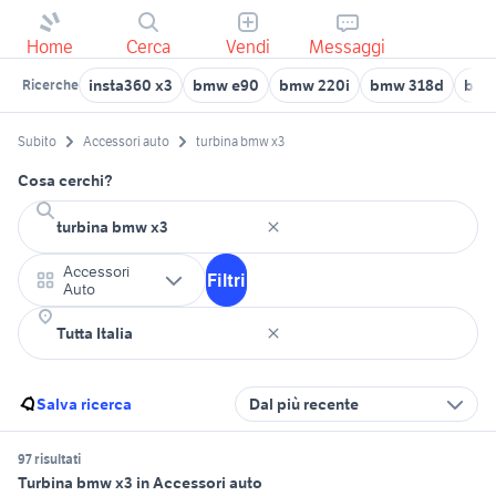
Home
Cerca
Vendi
Messaggi
insta360 x3
bmw e90
bmw 220i
bmw 318d
bmw 
Ricerche
Subito
Accessori auto
turbina bmw x3
Cosa cerchi?
Accessori
Filtri
Auto
Salva ricerca
Dal più recente
97 risultati
Turbina bmw x3 in Accessori auto