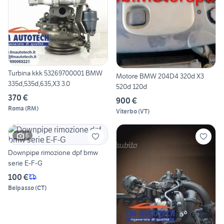
Turbina kkk 53269700001 BMW
Motore BMW 204D4 320d X3
335d,535d,635,X3 3.0
520d 120d
370 €
900 €
Roma
(
RM
)
Viterbo
(
VT
)
6
Downpipe rimozione dpf bmw
serie E-F-G
100 €
Belpasso
(
CT
)