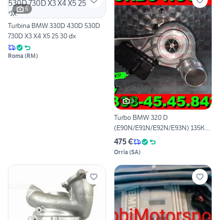
6
Turbina BMW 330D 430D 530D
730D X3 X4 X5 25 30 dx
Roma
(
RM
)
3
Turbo BMW 320 D
(E90N/E91N/E92N/E93N) 135KW
184CV
475 €
Orria
(
SA
)