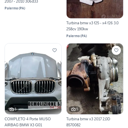
2007 - 2010 306d33
Palermo
(
PA
)
Turbina bmw x3 f25 - x4 f26 3.0
258cv 190kw
Palermo
(
PA
)
5
5
COMPLETO 4 Porte MUSO
Turbina bmw x3 2017 2,0D
AIRBAG BMW X3 G01
8570082