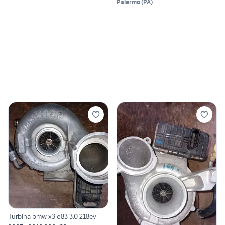
Palermo
(
PA
)
Turbina bmw x3 e83 3.0 218cv