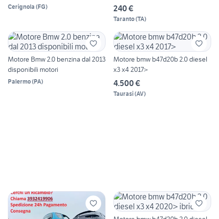
Cerignola
(
FG
)
240 €
Taranto
(
TA
)
Motore Bmw 2.0 benzina dal 2013
Motore bmw b47d20b 2.0 diesel
disponibili motori
x3 x4 2017>
Palermo
(
PA
)
4.500 €
Taurasi
(
AV
)
Motore bmw b47d20b 2.0 diesel