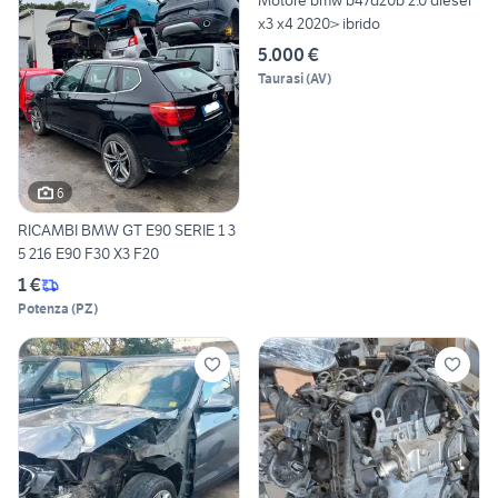
x3 x4 2020> ibrido
5.000 €
Taurasi
(
AV
)
6
RICAMBI BMW GT E90 SERIE 1 3
5 216 E90 F30 X3 F20
1 €
Potenza
(
PZ
)