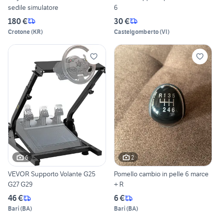
sedile simulatore
6
180 €
30 €
Crotone
(
KR
)
Castelgomberto
(
VI
)
6
2
VEVOR Supporto Volante G25
Pomello cambio in pelle 6 marce
G27 G29
+ R
46 €
6 €
Bari
(
BA
)
Bari
(
BA
)