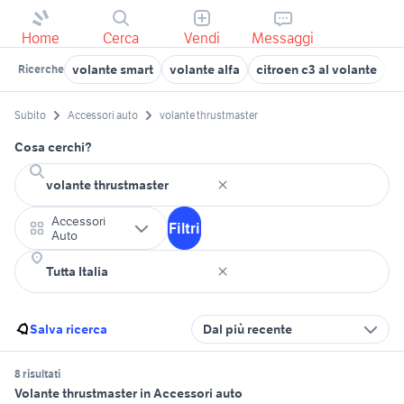
Home
Cerca
Vendi
Messaggi
volante smart
volante alfa
citroen c3 al volante
v
Ricerche
Subito
Accessori auto
volante thrustmaster
Cosa cerchi?
Accessori
Filtri
Auto
Salva ricerca
Dal più recente
8 risultati
Volante thrustmaster in Accessori auto