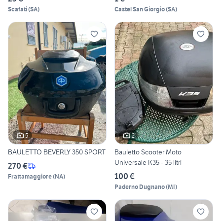
Scafati
(
SA
)
Castel San Giorgio
(
SA
)
5
2
BAULETTO BEVERLY 350 SPORT
Bauletto Scooter Moto
Universale K35 - 35 litri
270 €
100 €
Frattamaggiore
(
NA
)
Paderno Dugnano
(
MI
)