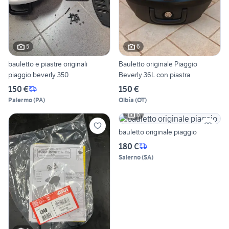
5
6
bauletto e piastre originali
Bauletto originale Piaggio
piaggio beverly 350
Beverly 36L con piastra
150 €
150 €
Palermo
(
PA
)
Olbia
(
OT
)
6
bauletto originale piaggio
180 €
Salerno
(
SA
)