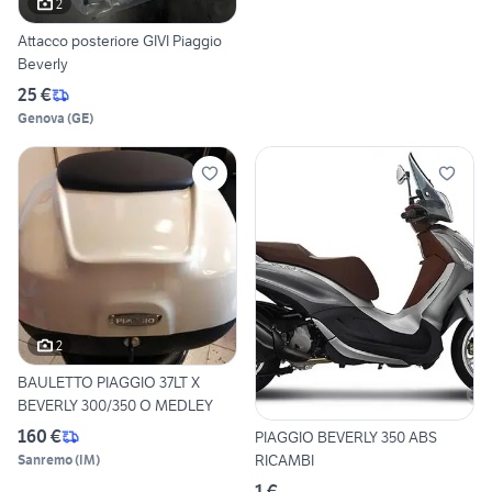
2
Attacco posteriore GIVI Piaggio
Beverly
25 €
Genova
(
GE
)
2
BAULETTO PIAGGIO 37LT X
BEVERLY 300/350 O MEDLEY
160 €
PIAGGIO BEVERLY 350 ABS
RICAMBI
Sanremo
(
IM
)
1 €