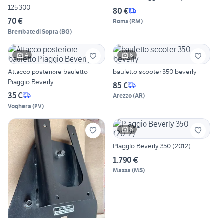
125 300
80 €
70 €
Roma
(
RM
)
Brembate di Sopra
(
BG
)
4
6
Attacco posteriore bauletto
bauletto scooter 350 beverly
Piaggio Beverly
85 €
35 €
Arezzo
(
AR
)
Voghera
(
PV
)
6
Piaggio Beverly 350 (2012)
1.790 €
Massa
(
MS
)