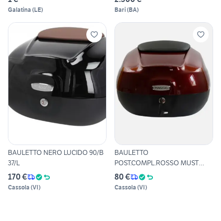
Galatina
(
LE
)
Bari
(
BA
)
BAULETTO NERO LUCIDO 90/B
BAULETTO
37/L
POST.COMPL.ROSSO MUST
880/A
170 €
80 €
Cassola
(
VI
)
Cassola
(
VI
)