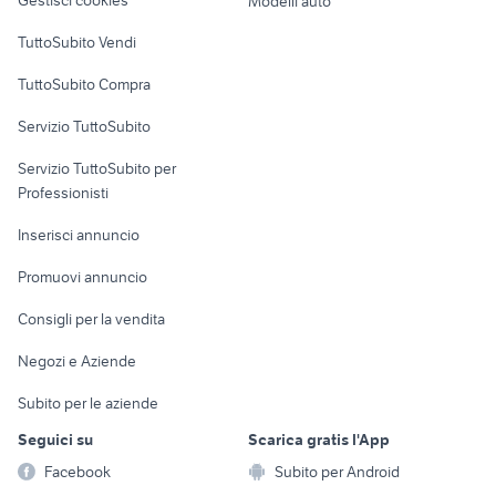
Gestisci cookies
Modelli auto
Case vacanza
TuttoSubito Vendi
Uffici e Locali
TuttoSubito Compra
commerciali
Servizio TuttoSubito
elettronica
per la casa e la
sports e hobby
Servizio TuttoSubito per
persona
Informatica
Animali
Professionisti
Arredamento e
Console e
Accessori per
Casalinghi
Inserisci annuncio
Videogiochi
animali
Elettrodomestici
Promuovi annuncio
Audio/Video
Musica e Film
Giardino e Fai da te
Consigli per la vendita
Fotografia
Libri e Riviste
Abbigliamento e
Negozi e Aziende
Telefonia
Strumenti Musicali
Accessori
Subito per le aziende
Sports
Tutto per i bambini
Seguici su
Scarica gratis l'App
Biciclette
Facebook
Subito per Android