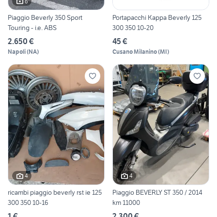
6
Piaggio Beverly 350 Sport
Portapacchi Kappa Beverly 125
Touring - i.e. ABS
300 350 10-20
2.650 €
45 €
Napoli
(
NA
)
Cusano Milanino
(
MI
)
4
4
ricambi piaggio beverly rst ie 125
Piaggio BEVERLY ST 350 / 2014
300 350 10-16
km 11000
1 €
2.300 €