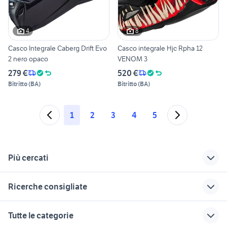
4
8
Casco Integrale Caberg Drift Evo
Casco integrale Hjc Rpha 12
2 nero opaco
VENOM 3
279 €
520 €
Bitritto
(
BA
)
Bitritto
(
BA
)
1
2
3
4
5
Più cercati
Correlati
Richerche simili
Suggerimenti
Ricerche consigliate
mtb cube 29
casco idi
cagiva mito 125
carbonio
usata
tm 300 2t
moto BMW R 1150 R
grex casco
Tutte le categorie
casco f1
ktm 690 usato
ktm rc 390 usata
casco raven
moto usate trapani e provincia