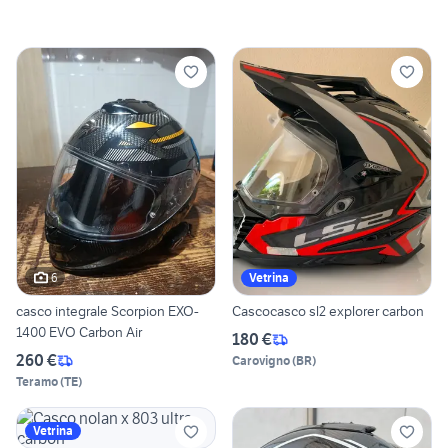
6
Vetrina
casco integrale Scorpion EXO-
Cascocasco sl2 explorer carbon
1400 EVO Carbon Air
180 €
260 €
Carovigno
(
BR
)
Teramo
(
TE
)
Vetrina