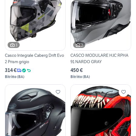
3
2
Casco Integrale Caberg Drift Evo
CASCO MODULARE HJC RPHA
2 Prism grigio
91 NARDO GRAY
314 €
450 €
Bitritto
(
BA
)
Bitritto
(
BA
)