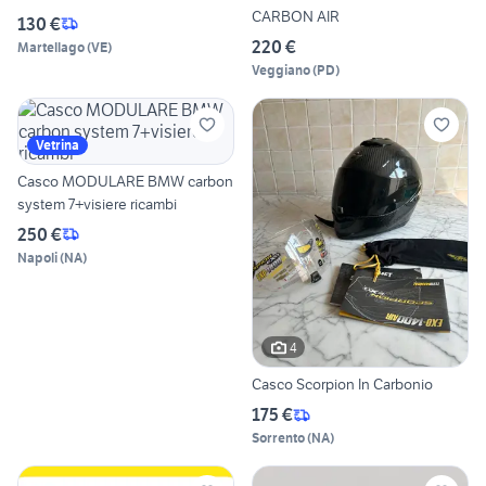
CARBON AIR
130 €
220 €
Martellago
(
VE
)
Veggiano
(
PD
)
Vetrina
Casco MODULARE BMW carbon
system 7+visiere ricambi
250 €
Napoli
(
NA
)
4
Casco Scorpion In Carbonio
175 €
Sorrento
(
NA
)