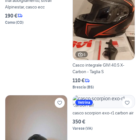
trial abbigliamento, stivali
Alpinestar, casco ecc
190 €
Como
(
CO
)
6
Casco integrale GIVI 40.5 X-
Carbon - Taglia S
110 €
Brescia
(
BS
)
Vetrina
casco scorpion exo-r1 carbon air
350 €
Varese
(
VA
)