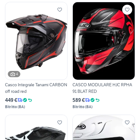
4
Casco Integrale Tanami CARBON
CASCO MODULARE HJC RPHA
off road red
91 BLAT RED
449 €
589 €
Bitritto
(
BA
)
Bitritto
(
BA
)