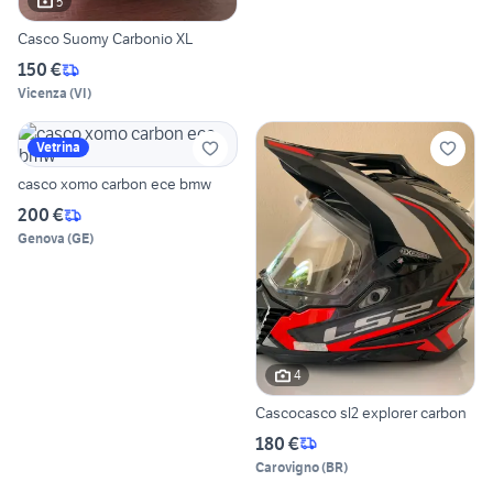
5
Casco Suomy Carbonio XL
150 €
Vicenza
(
VI
)
Vetrina
casco xomo carbon ece bmw
200 €
Genova
(
GE
)
4
Cascocasco sl2 explorer carbon
180 €
Carovigno
(
BR
)