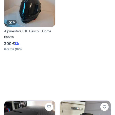
6
Alpinestars R10 Casco L Come
nuovo
300 €
Gorizia
(
GO
)