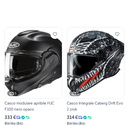
5
5
Casco modulare apribile HJC
Casco Integrale Caberg Drift Evo
F100 nero opaco
2 crok
333 €
314 €
Bitritto
(
BA
)
Bitritto
(
BA
)