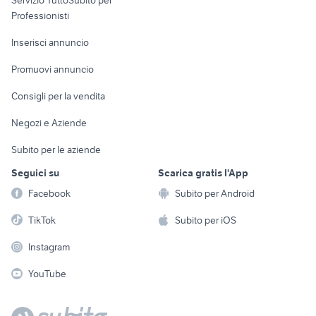
Informatica
Animali
Professionisti
Arredamento e
Console e
Accessori per
Casalinghi
Inserisci annuncio
Videogiochi
animali
Elettrodomestici
Promuovi annuncio
Audio/Video
Musica e Film
Giardino e Fai da te
Consigli per la vendita
Fotografia
Libri e Riviste
Abbigliamento e
Negozi e Aziende
Telefonia
Strumenti Musicali
Accessori
Subito per le aziende
Sports
Tutto per i bambini
Seguici su
Scarica gratis l'App
Biciclette
Facebook
Subito per Android
Collezionismo
TikTok
Subito per iOS
Instagram
YouTube