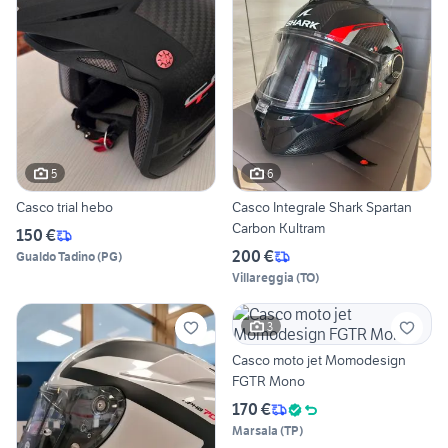
5
6
Casco trial hebo
Casco Integrale Shark Spartan
Carbon Kultram
150 €
200 €
Gualdo Tadino
(
PG
)
Villareggia
(
TO
)
3
Casco moto jet Momodesign
FGTR Mono
170 €
Marsala
(
TP
)