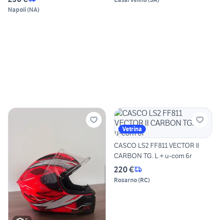
Napoli
(
NA
)
Vetrina
CASCO LS2 FF811 VECTOR II
CARBON TG. L + u-com 6r
220 €
Rosarno
(
RC
)