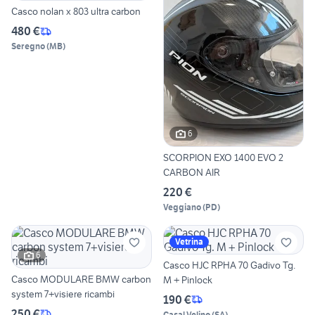
Casco nolan x 803 ultra carbon
480 €
Seregno
(
MB
)
6
SCORPION EXO 1400 EVO 2
CARBON AIR
220 €
Veggiano
(
PD
)
Vetrina
6
Casco HJC RPHA 70 Gadivo Tg.
Casco MODULARE BMW carbon
M + Pinlock
system 7+visiere ricambi
190 €
250 €
Casal Velino
(
SA
)