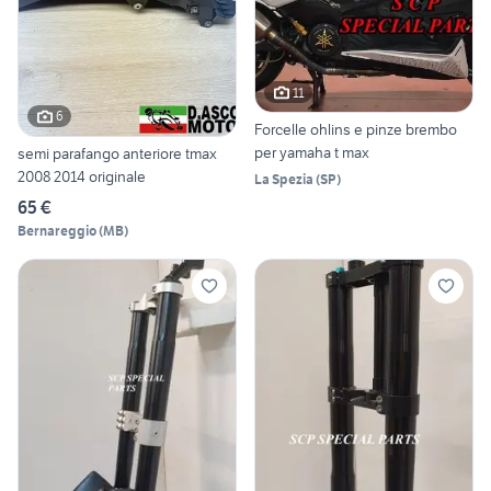
11
6
Forcelle ohlins e pinze brembo
per yamaha t max
semi parafango anteriore tmax
2008 2014 originale
La Spezia
(
SP
)
65 €
Bernareggio
(
MB
)