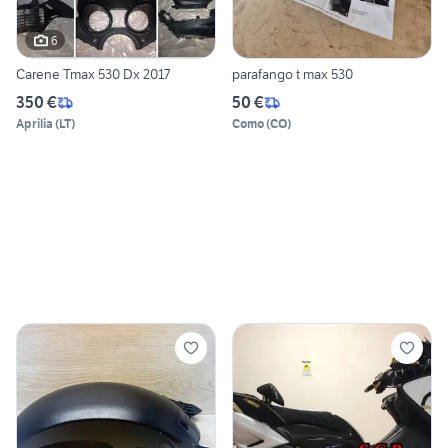
6
Carene Tmax 530 Dx 2017
parafango t max 530
350 €
50 €
Aprilia
(
LT
)
Como
(
CO
)