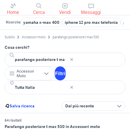
Home
Cerca
Vendi
Messaggi
yamaha x-max 400
iphone 12 pro max telefonia
pia
Ricerche
Subito
Accessori moto
parafango posteriore t max 530
Cosa cerchi?
Accessori
Filtri
Moto
Salva ricerca
Dal più recente
64 risultati
Parafango posteriore t max 530 in Accessori moto