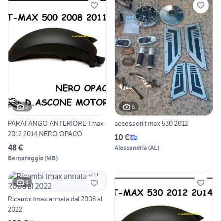
2
6
PARAFANGO ANTERIORE Tmax
accessori t max 530 2012
2012 2014 NERO OPACO
10 €
48 €
Alessandria
(
AL
)
Bernareggio
(
MB
)
4
Ricambi tmax annata dal 2008 al
2022