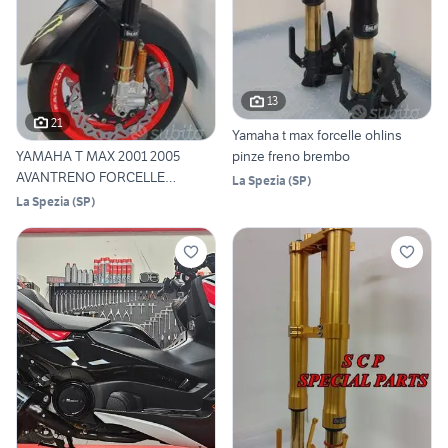
13
21
Yamaha t max forcelle ohlins
pinze freno brembo
YAMAHA T MAX 2001 2005
AVANTRENO FORCELLE
La Spezia
(
SP
)
OHLINS
La Spezia
(
SP
)