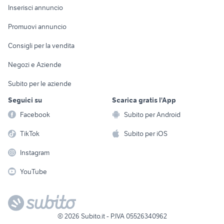
Console e
Accessori per
Casalinghi
Inserisci annuncio
Videogiochi
animali
Elettrodomestici
Promuovi annuncio
Audio/Video
Musica e Film
Giardino e Fai da te
Consigli per la vendita
Fotografia
Libri e Riviste
Abbigliamento e
Negozi e Aziende
Telefonia
Strumenti Musicali
Accessori
Subito per le aziende
Sports
Tutto per i bambini
Seguici su
Scarica gratis l'App
Biciclette
Facebook
Subito per Android
Collezionismo
TikTok
Subito per iOS
Instagram
YouTube
©
2026
Subito.it - P.IVA 05526340962