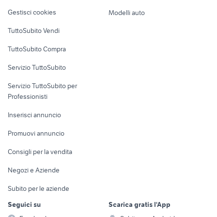
Veicoli commerciali
altro
Gestisci cookies
Modelli auto
Case vacanza
TuttoSubito Vendi
Uffici e Locali
TuttoSubito Compra
commerciali
Servizio TuttoSubito
elettronica
per la casa e la
sports e hobby
Servizio TuttoSubito per
persona
Informatica
Animali
Professionisti
Arredamento e
Console e
Accessori per
Casalinghi
Inserisci annuncio
Videogiochi
animali
Elettrodomestici
Promuovi annuncio
Audio/Video
Musica e Film
Giardino e Fai da te
Consigli per la vendita
Fotografia
Libri e Riviste
Abbigliamento e
Negozi e Aziende
Telefonia
Strumenti Musicali
Accessori
Subito per le aziende
Sports
Tutto per i bambini
Seguici su
Scarica gratis l'App
Biciclette