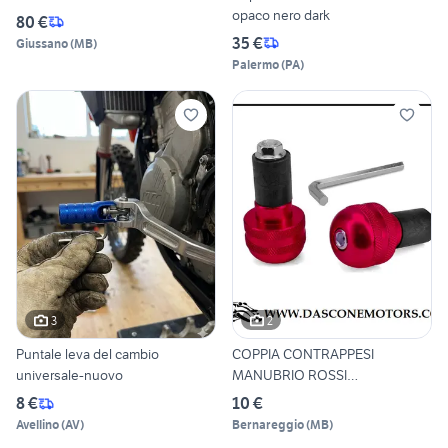
opaco nero dark
80 €
35 €
Giussano
(
MB
)
Palermo
(
PA
)
3
2
Puntale leva del cambio
COPPIA CONTRAPPESI
universale-nuovo
MANUBRIO ROSSI
ANODIZZATO SOFT
8 €
10 €
Avellino
(
AV
)
Bernareggio
(
MB
)