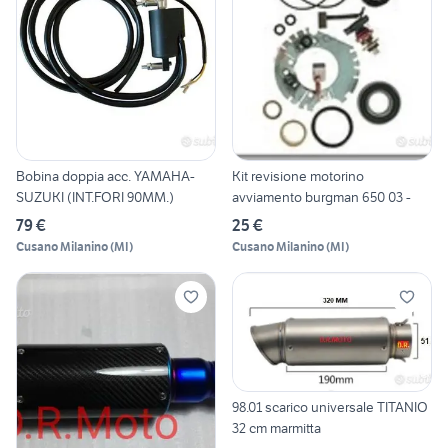
Bobina doppia acc. YAMAHA-
Kit revisione motorino
SUZUKI (INT.FORI 90MM.)
avviamento burgman 650 03 -
79 €
25 €
Cusano Milanino
(
MI
)
Cusano Milanino
(
MI
)
98.01 scarico universale TITANIO
32 cm marmitta