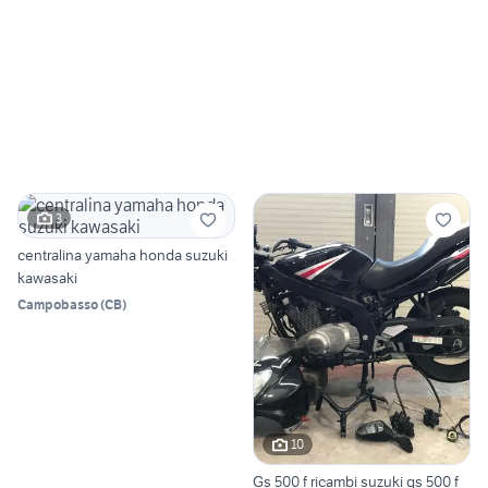
3
centralina yamaha honda suzuki
kawasaki
Campobasso
(
CB
)
10
Gs 500 f ricambi suzuki gs 500 f