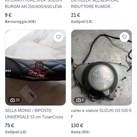
INTERRUTTORE STOP SUZUKI
DB KILLER SILENZIATORE
BURGM AN 250/400/650 LEVA
RIDUTTORE RUMOR
TizianCross
9 €
21 €
Bernareggio
(
MB
)
Gallipoli
(
LE
)
30
4
SELLA MONO / BIPOSTO
carter e statore SUZUKI GS 500 E
UNIVERSALE 53 cm TizianCross
F
75 €
130 €
Gallipoli
(
LE
)
Roma
(
RM
)