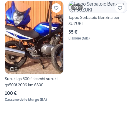
9
Tappo Serbatoio Benzina per
SUZUKI
55 €
Lissone
(
MB
)
3
Suzuki gs 500 f ricambi suzuki
gs500f 2006 km 6800
100 €
Cassano delle Murge
(
BA
)