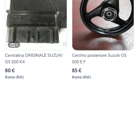
4
Centralina ORIGINALE SUZUKI
Cerchio posteriore Suzuki GS
GS 500 K4
500 E F
80 €
85 €
Roma
(
RM
)
Roma
(
RM
)