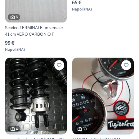
65 €
Napoli
(
NA
)
6
Scarico TERMINALE universale
41 cm VERO CARBONIO F
99 €
Napoli
(
NA
)
4
30