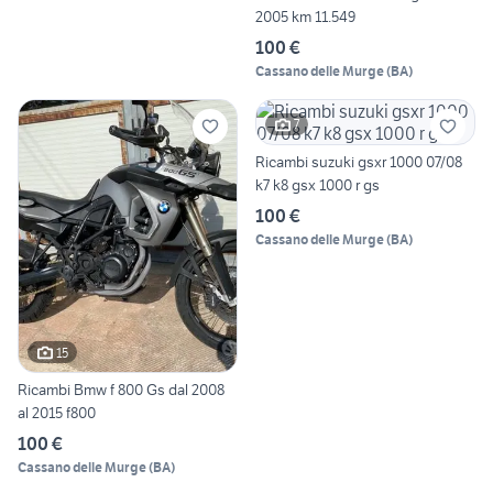
2005 km 11.549
100 €
Cassano delle Murge
(
BA
)
7
Ricambi suzuki gsxr 1000 07/08
k7 k8 gsx 1000 r gs
100 €
Cassano delle Murge
(
BA
)
15
Ricambi Bmw f 800 Gs dal 2008
al 2015 f800
100 €
Cassano delle Murge
(
BA
)