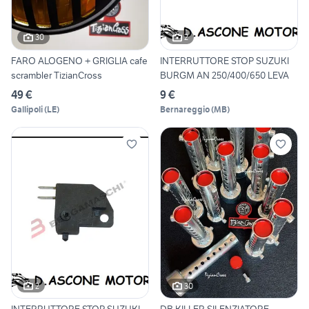
30
2
FARO ALOGENO + GRIGLIA cafe
INTERRUTTORE STOP SUZUKI
scrambler TizianCross
BURGM AN 250/400/650 LEVA
49 €
9 €
Gallipoli
(
LE
)
Bernareggio
(
MB
)
2
30