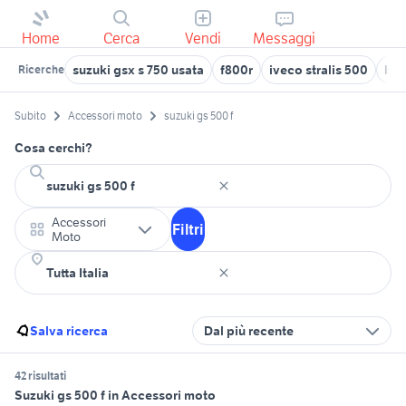
Home
Cerca
Vendi
Messaggi
suzuki gsx s 750 usata
f800r
iveco stralis 500
bmw
Ricerche
Subito
Accessori moto
suzuki gs 500 f
Cosa cerchi?
Accessori
Filtri
Moto
Salva ricerca
Dal più recente
42 risultati
Suzuki gs 500 f in Accessori moto