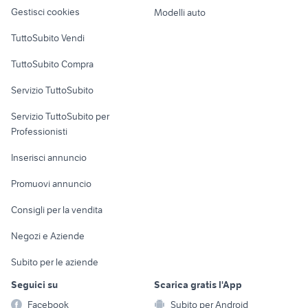
altro
Gestisci cookies
Modelli auto
Case vacanza
TuttoSubito Vendi
Uffici e Locali
TuttoSubito Compra
commerciali
Servizio TuttoSubito
elettronica
per la casa e la
sports e hobby
Servizio TuttoSubito per
persona
Informatica
Animali
Professionisti
Arredamento e
Console e
Accessori per
Casalinghi
Inserisci annuncio
Videogiochi
animali
Elettrodomestici
Promuovi annuncio
Audio/Video
Musica e Film
Giardino e Fai da te
Consigli per la vendita
Fotografia
Libri e Riviste
Abbigliamento e
Negozi e Aziende
Telefonia
Strumenti Musicali
Accessori
Subito per le aziende
Sports
Tutto per i bambini
Seguici su
Scarica gratis l'App
Biciclette
Facebook
Subito per Android