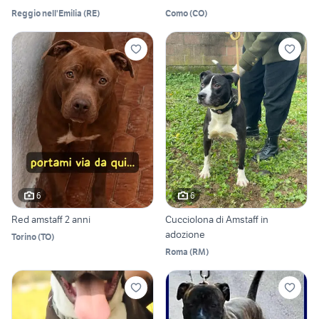
Reggio nell'Emilia
(
RE
)
Como
(
CO
)
6
6
Red amstaff 2 anni
Cucciolona di Amstaff in
adozione
Torino
(
TO
)
Roma
(
RM
)