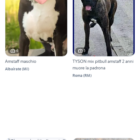
4
5
Amstaff maschio
TYSON mix pitbull amstaff 2 anni
muore la padrona
Albairate
(
MI
)
Roma
(
RM
)