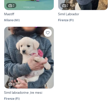
2
2
Mastiff
Simil Labrador
Milano
(
MI
)
Firenze
(
FI
)
3
Simil labradorine ,tre mesi
Firenze
(
FI
)