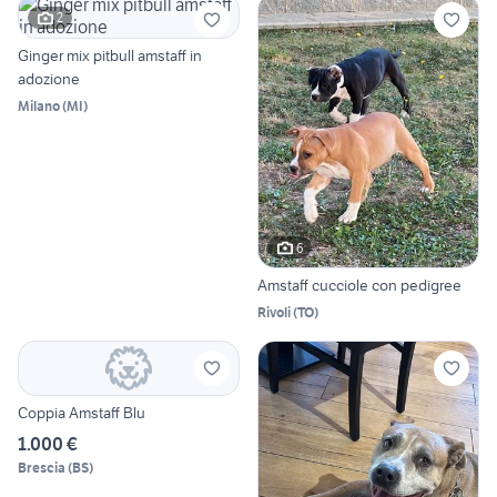
2
Ginger mix pitbull amstaff in
adozione
Milano
(
MI
)
6
Amstaff cucciole con pedigree
Rivoli
(
TO
)
Coppia Amstaff Blu
1.000 €
Brescia
(
BS
)