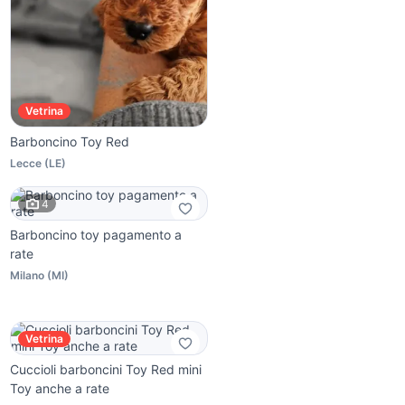
Vetrina
Barboncino Toy Red
Lecce
(
LE
)
4
Barboncino toy pagamento a
rate
Milano
(
MI
)
Vetrina
Cuccioli barboncini Toy Red mini
Toy anche a rate