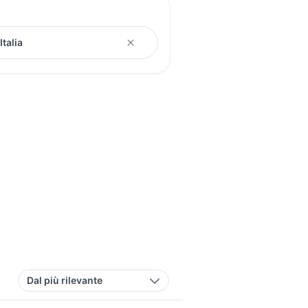
Dal più rilevante