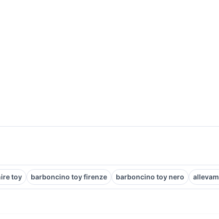
ire toy
barboncino toy firenze
barboncino toy nero
allevam