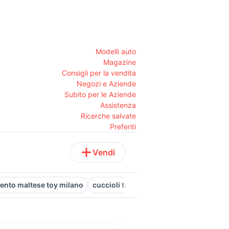
Modelli auto
Magazine
Consigli per la vendita
Negozi e Aziende
Subito per le Aziende
Assistenza
Ricerche salvate
Preferiti
Vendi
ento maltese toy milano
cuccioli toy milano
maltese toy bian