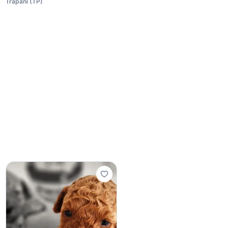
Trapani
(
TP
)