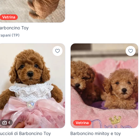
Vetrina
arboncino Toy
rapani
(
TP
)
4
Vetrina
uccioli di Barboncino Toy
Barboncino minitoy e toy