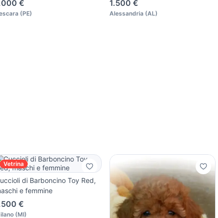
.000 €
1.500 €
escara
(
PE
)
Alessandria
(
AL
)
Vetrina
uccioli di Barboncino Toy Red,
aschi e femmine
.500 €
ilano
(
MI
)