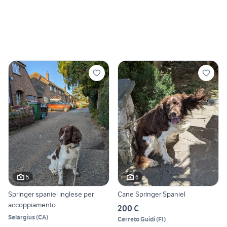
5
6
Springer spaniel inglese per
Cane Springer Spaniel
accoppiamento
200 €
Selargius
(
CA
)
Cerreto Guidi
(
FI
)