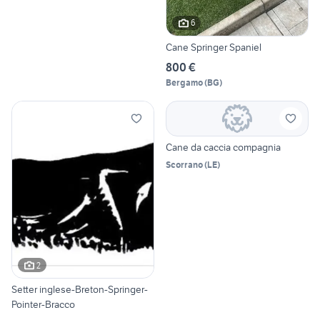
6
Cane Springer Spaniel
800 €
Bergamo
(
BG
)
Cane da caccia compagnia
Scorrano
(
LE
)
2
Setter inglese-Breton-Springer-
Pointer-Bracco