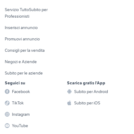
elettronica
per la casa e la
sports e hobby
Servizio TuttoSubito per
persona
Informatica
Animali
Professionisti
Arredamento e
Console e
Accessori per
Casalinghi
Inserisci annuncio
Videogiochi
animali
Elettrodomestici
Promuovi annuncio
Audio/Video
Musica e Film
Giardino e Fai da te
Consigli per la vendita
Fotografia
Libri e Riviste
Abbigliamento e
Negozi e Aziende
Telefonia
Strumenti Musicali
Accessori
Subito per le aziende
Sports
Tutto per i bambini
Seguici su
Scarica gratis l'App
Biciclette
Facebook
Subito per Android
Collezionismo
TikTok
Subito per iOS
Instagram
YouTube