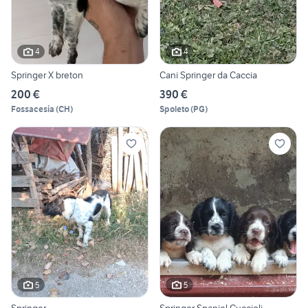
4
4
Springer X breton
Cani Springer da Caccia
200 €
390 €
Fossacesia
(
CH
)
Spoleto
(
PG
)
5
5