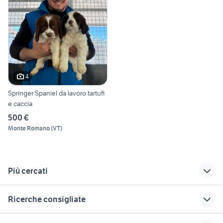
4
Springer Spaniel da lavoro tartufi
e caccia
500 €
Monte Romano
(
VT
)
Più cercati
Correlati
Richerche simili
Suggerimenti
Ricerche consigliate
cani imola
cani da caccia
pecore in vendita
grossa animali
sardegna
regalo animali Sassari provincia
gallo siciliano
cani animali Verona