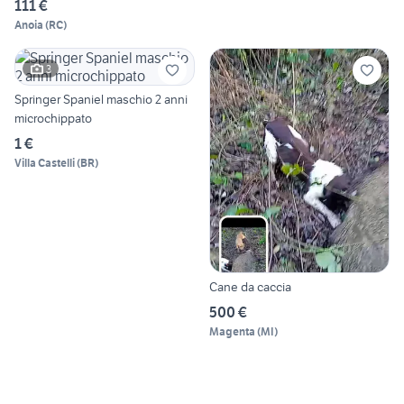
111 €
Anoia
(
RC
)
3
Springer Spaniel maschio 2 anni
microchippato
1 €
Villa Castelli
(
BR
)
Cane da caccia
500 €
Magenta
(
MI
)