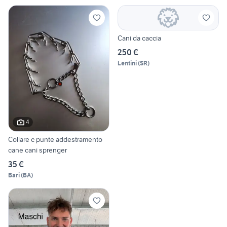
Cani da caccia
250 €
Lentini
(
SR
)
4
Collare c punte addestramento
cane cani sprenger
35 €
Bari
(
BA
)