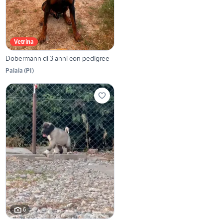
Vetrina
Dobermann di 3 anni con pedigree
Palaia
(
PI
)
6