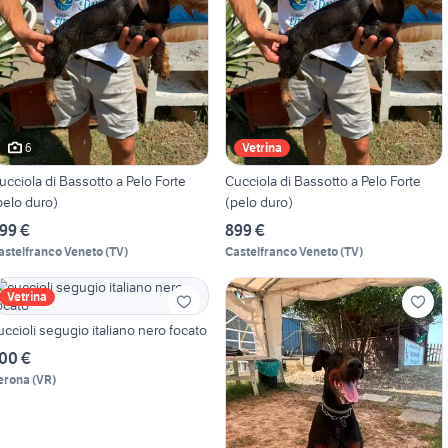
6
Vetrina
ucciola di Bassotto a Pelo Forte
Cucciola di Bassotto a Pelo Forte
pelo duro)
(pelo duro)
99 €
899 €
astelfranco Veneto
(
TV
)
Castelfranco Veneto
(
TV
)
Vetrina
uccioli segugio italiano nero focato
00 €
erona
(
VR
)