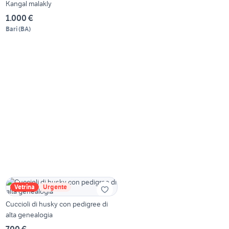
Kangal malakly
1.000 €
Bari
(
BA
)
Vetrina
Urgente
Cuccioli di husky con pedigree di
alta genealogia
700 €