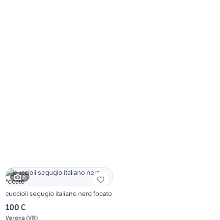
6
cuccioli segugio italiano nero focato
100 €
Verona
(
VR
)