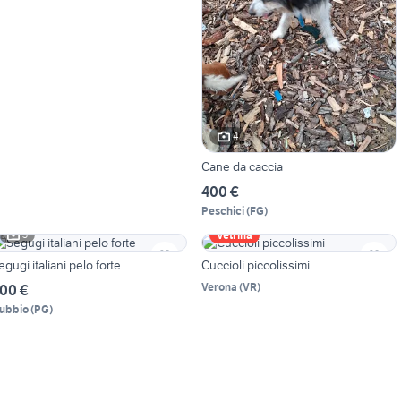
4
Cane da caccia
400 €
Peschici
(
FG
)
3
Vetrina
egugi italiani pelo forte
Cuccioli piccolissimi
Verona
(
VR
)
00 €
ubbio
(
PG
)