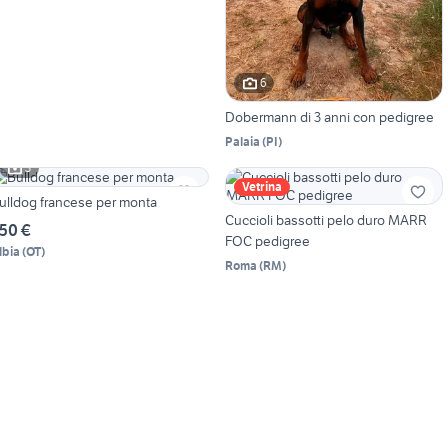
6
Dobermann di 3 anni con pedigree
Palaia
(
PI
)
3
Vetrina
ulldog francese per monta
Cuccioli bassotti pelo duro MARR
50 €
FOC pedigree
lbia
(
OT
)
Roma
(
RM
)