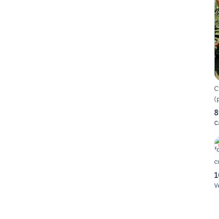
C
(
8
C
c
1
V