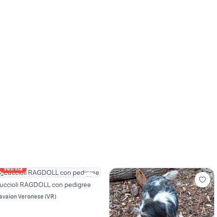
Vetrina
uccioli RAGDOLL con pedigree
avaion Veronese
(
VR
)