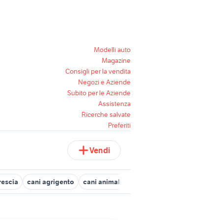
Modelli auto
Magazine
Consigli per la vendita
Negozi e Aziende
Subito per le Aziende
Assistenza
Ricerche salvate
Preferiti
Vendi
rescia
cani agrigento
cani animali Verona provincia
cani da ta